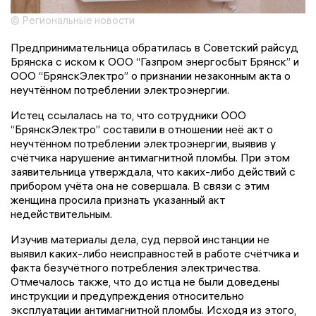
© Региональные новости
Предпринимательница обратилась в Советский райсуд
Брянска с иском к ООО “Газпром энергосбыт Брянск” и
ООО “БрянскЭлектро” о признании незаконным акта о
неучтённом потреблении электроэнергии.
Истец ссылалась на то, что сотрудники ООО
“БрянскЭлектро” составили в отношении неё акт о
неучтённом потреблении электроэнергии, выявив у
счётчика нарушение антимагнитной пломбы. При этом
заявительница утверждала, что каких-либо действий с
прибором учёта она не совершала. В связи с этим
женщина просила признать указанный акт
недействительным.
Изучив материалы дела, суд первой инстанции не
выявил каких-либо неисправностей в работе счётчика и
факта безучётного потребления электричества.
Отмечалось также, что до истца не были доведены
инструкции и предупреждения относительно
эксплуатации антимагнитной пломбы. Исходя из этого,