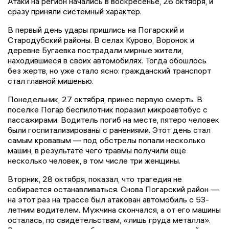
Атаки на регион начались в воскресенье, 26 октября, и
сразу приняли системный характер.
В первый день удары пришлись на Погарский и
Стародубский районы. В селах Курово, Воронок и
деревне Бугаевка пострадали мирные жители,
находившиеся в своих автомобилях. Тогда обошлось
без жертв, но уже стало ясно: гражданский транспорт
стал главной мишенью.
Понедельник, 27 октября, принес первую смерть. В
поселке Погар беспилотник поразил микроавтобус с
пассажирами. Водитель погиб на месте, пятеро человек
были госпитализированы с ранениями. Этот день стал
самым кровавым — под обстрелы попали несколько
машин, в результате чего травмы получили еще
несколько человек, в том числе три женщины.
Вторник, 28 октября, показал, что трагедия не
собирается останавливаться. Снова Погарский район —
на этот раз на трассе был атакован автомобиль с 53-
летним водителем. Мужчина скончался, а от его машины
осталась, по свидетельствам, «лишь груда металла».