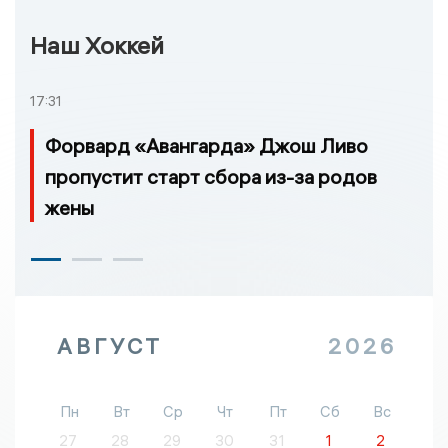
Наш Хоккей
17:31
Форвард «Авангарда» Джош Ливо
пропустит старт сбора из-за родов
жены
АВГУСТ
2026
Пн
Вт
Ср
Чт
Пт
Сб
Вс
27
28
29
30
31
1
2