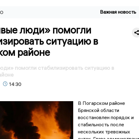
Важная новость
ВО
вые люди» помогли
изировать ситуацию в
ком районе
юди» помогли стабилизировать ситуацию в
айоне
14:30
В Погарском районе
Брянской области
восстановлен порядок и
стабильность после
нескольких тревожных
суток. Глава администрац