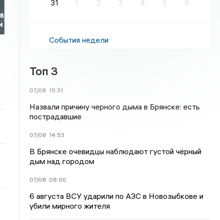
31
1
2
3
4
5
6
 в
и
События недели
Топ 3
07/08
15:31
Назвали причину черного дыма в Брянске: есть
пострадавшие
07/08
14:53
В Брянске очевидцы наблюдают густой чёрный
дым над городом
07/08
08:00
6 августа ВСУ ударили по АЗС в Новозыбкове и
убили мирного жителя