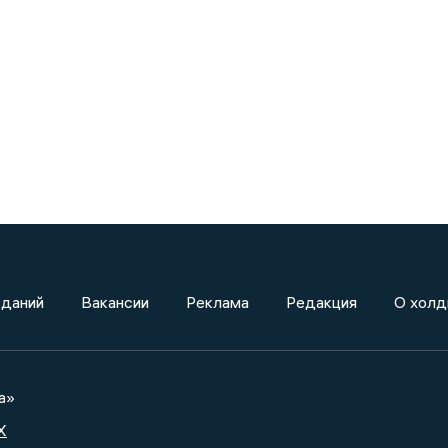
зданий
Вакансии
Реклама
Редакция
О холд
а»
X