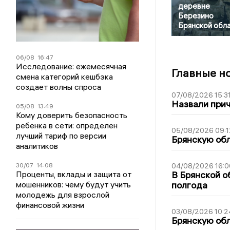
деревне
Березино
Брянской обл
06/08
16:47
Исследование: ежемесячная
Главные н
смена категорий кешбэка
создает волны спроса
07/08/2026 15:3
Назвали прич
05/08
13:49
Кому доверить безопасность
ребенка в сети: определен
05/08/2026 09:1
лучший тариф по версии
Брянскую обл
аналитиков
30/07
14:08
04/08/2026 16:0
Проценты, вклады и защита от
В Брянской о
мошенников: чему будут учить
полгода
молодежь для взрослой
финансовой жизни
03/08/2026 10:2
Брянскую обл