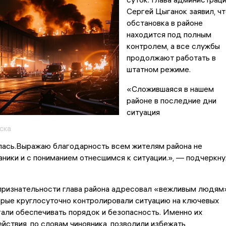
Сергей Цыганок заявил, чт
обстановка в районе
находится под полным
контролем, а все службы
продолжают работать в
штатном режиме.
«Сложившаяся в нашем
районе в последние дни
ситуация
ска
лась.Выражаю благодарность всем жителям района не
ники и с пониманием отнесшимся к ситуации.», — подчеркну
признательности глава района адресовал «вежливым людям
орые круглосуточно контролировали ситуацию на ключевых
гали обеспечивать порядок и безопасность. Именно их
йствия, по словам чиновника, позволили избежать