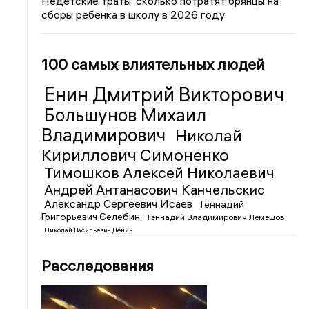
Недетские траты: сколько потратят брянцы на
сборы ребенка в школу в 2026 году
100 самых влиятельных людей
Енин Дмитрий Викторович
Большунов Михаил
Владимирович
Николай
Кириллович Симоненко
Тимошков Алексей Николаевич
Андрей Антанасович Канчельскис
Александр Сергеевич Исаев
Геннадий
Григорьевич Селебин
Геннадий Владимирович Лемешов
Николай Васильевич Денин
Расследования