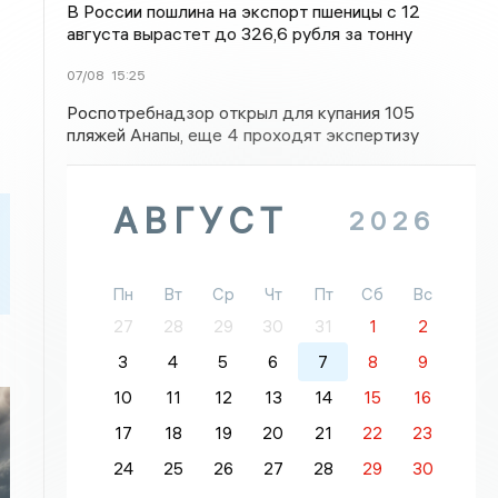
В России пошлина на экспорт пшеницы с 12
августа вырастет до 326,6 рубля за тонну
07/08
15:25
Роспотребнадзор открыл для купания 105
пляжей Анапы, еще 4 проходят экспертизу
АВГУСТ
2026
Пн
Вт
Ср
Чт
Пт
Сб
Вс
27
28
29
30
31
1
2
3
4
5
6
7
8
9
10
11
12
13
14
15
16
17
18
19
20
21
22
23
24
25
26
27
28
29
30