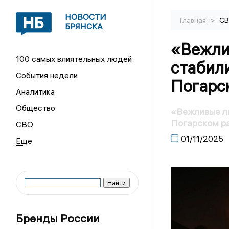
НОВОСТИ
>
Главная
С
БРЯНСКА
«Вежли
100 самых влиятельных людей
стабил
События недели
Погарс
Аналитика
Общество
«Вежливые л
Погарском р
СВО
01/11/2025
Бренды России