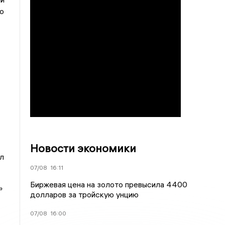
о
Новости экономики
л
07/08
16:11
Биржевая цена на золото превысила 4400
»
долларов за тройскую унцию
07/08
16:00