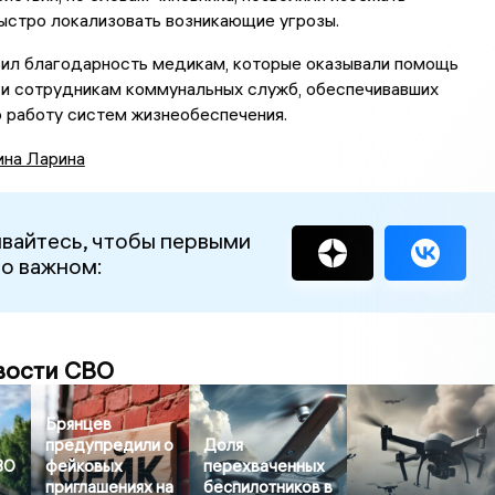
ыстро локализовать возникающие угрозы.
зил благодарность медикам, которые оказывали помощь
 и сотрудникам коммунальных служб, обеспечивавших
 работу систем жизнеобеспечения.
ина Ларина
вайтесь, чтобы первыми
 о важном:
вости СВО
Брянцев
предупредили о
Доля
ВО
фейковых
перехваченных
приглашениях на
беспилотников в