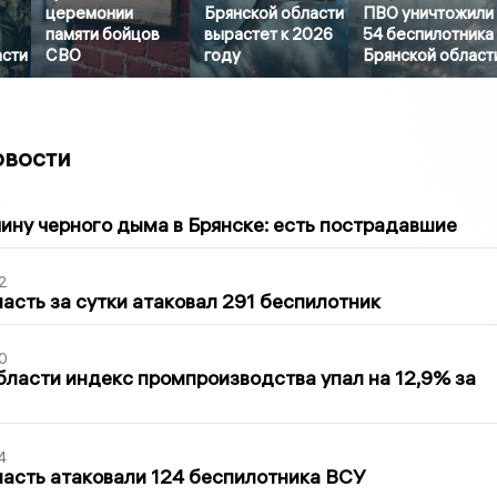
церемонии
Брянской области
ПВО уничтожили
памяти бойцов
вырастет к 2026
54 беспилотника
асти
СВО
году
Брянской област
овости
1
ину черного дыма в Брянске: есть пострадавшие
2
асть за сутки атаковал 291 беспилотник
0
бласти индекс промпроизводства упал на 12,9% за
4
асть атаковали 124 беспилотника ВСУ