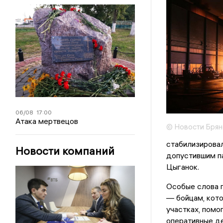
06/08
17:00
Атака мертвецов
© Новости Брян
стабилизирова
Новости компаний
допустившим па
Цыганок.
Особые слова 
— бойцам, кот
участках, помо
оперативные де