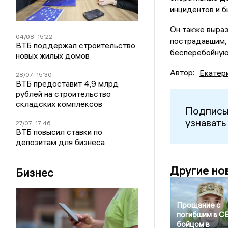
инцидентов и б
Он также выра
04/08
15:22
пострадавшим,
ВТБ поддержал строительство
бесперебойную
новых жилых домов
Автор:
Екатер
28/07
15:30
ВТБ предоставит 4,9 млрд
рублей на строительство
складских комплексов
Подписы
узнавать
27/07
17:46
ВТБ повысил ставки по
депозитам для бизнеса
Другие но
Бизнес
Прощание с
погибшим в С
бойцом в