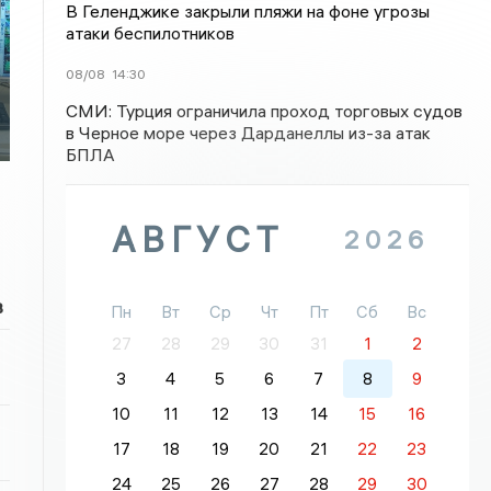
В Геленджике закрыли пляжи на фоне угрозы
атаки беспилотников
08/08
14:30
СМИ: Турция ограничила проход торговых судов
в Черное море через Дарданеллы из-за атак
БПЛА
АВГУСТ
2026
в
Пн
Вт
Ср
Чт
Пт
Сб
Вс
27
28
29
30
31
1
2
3
4
5
6
7
8
9
10
11
12
13
14
15
16
17
18
19
20
21
22
23
24
25
26
27
28
29
30