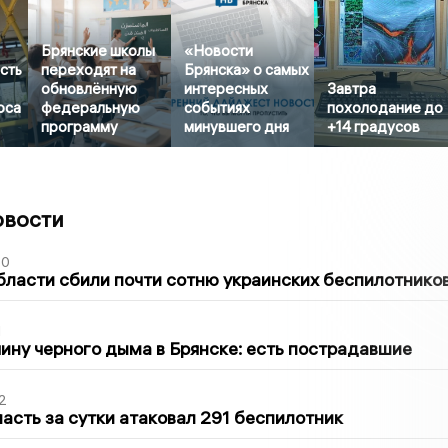
Брянские школы
«Новости
сть
переходят на
Брянска» о самых
обновлённую
интересных
Завтра
оса
федеральную
событиях
похолодание до
программу
минувшего дня
+14 градусов
овости
50
бласти сбили почти сотню украинских беспилотнико
1
ину черного дыма в Брянске: есть пострадавшие
2
асть за сутки атаковал 291 беспилотник