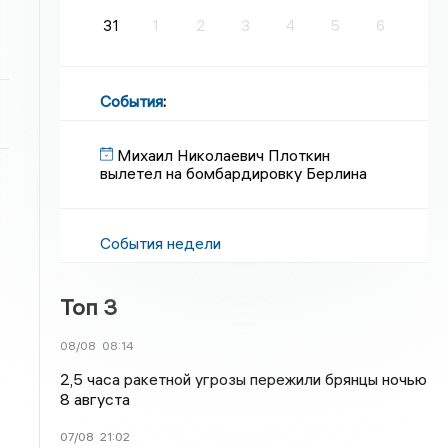
31
1
2
3
4
5
6
События
:
Михаил Николаевич Плоткин
вылетел на бомбардировку Берлина
События недели
Топ 3
08/08
08:14
2,5 часа ракетной угрозы пережили брянцы ночью
8 августа
07/08
21:02