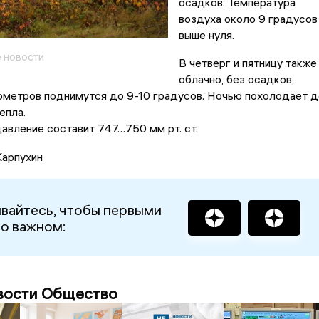
осадков. Температура
воздуха около 9 градусов
выше нуля.
 новости
В четверг и пятницу также
облачно, без осадков,
ометров поднимутся до 9-10 градусов. Ночью похолодает д
епла.
вление составит 747…750 мм рт. ст.
Карпухин
вайтесь, чтобы первыми
 о важном:
вости Общество