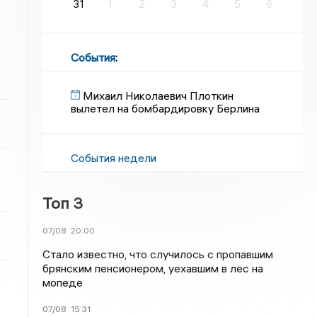
31
1
2
3
4
5
6
События
:
Михаил Николаевич Плоткин
вылетел на бомбардировку Берлина
События недели
Топ 3
07/08
20:00
Стало известно, что случилось с пропавшим
брянским пенсионером, уехавшим в лес на
мопеде
07/08
15:31