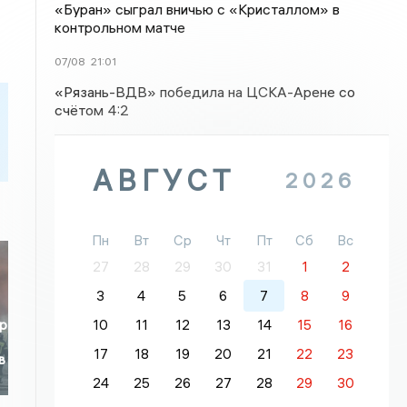
«Буран» сыграл вничью с «Кристаллом» в
контрольном матче
07/08
21:01
«Рязань-ВДВ» победила на ЦСКА-Арене со
счётом 4:2
АВГУСТ
2026
Пн
Вт
Ср
Чт
Пт
Сб
Вс
27
28
29
30
31
1
2
3
4
5
6
7
8
9
10
11
12
13
14
15
16
р
17
18
19
20
21
22
23
в
24
25
26
27
28
29
30