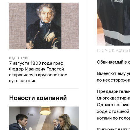
© СУ СК РФ по 
07/08
17:00
Обвиняемый в 
7 августа 1803 года граф
Федор Иванович Толстой
Вменяют ему у
отправился в кругосветное
по неосторожн
путешествие
Предварительно
Новости компаний
многоквартирно
Однако возникш
ходе страшной 
ногами по голо
Фигурант взят