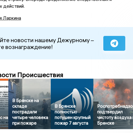
х действий.
я Ларкина
йте новости нашему Дежурному –
е вознаграждение!
вости Происшествия
о,
 с
В Брянске на
складе
В Брянске
Роспотребнадзо
пострадали
полностью
подтвердил
с на
четыре человека
потушен крупный
чистоту воздуха 
при пожаре
пожар 7 августа
Брянске