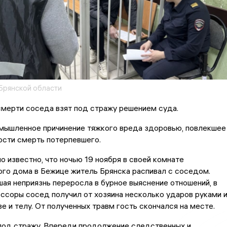
Брянской области
смерти соседа взят под стражу решением суда.
мышленное причинение тяжкого вреда здоровью, повлекшее
ости смерть потерпевшего.
 известно, что ночью 19 ноября в своей комнате
го дома в Бежице житель Брянска распивал с соседом.
ая неприязнь переросла в бурное выяснение отношений, в
ссоры сосед получил от хозяина несколько ударов руками 
ве и телу. От полученных травм гость скончался на месте.
 под стражу. Впереди продолжение следственных и