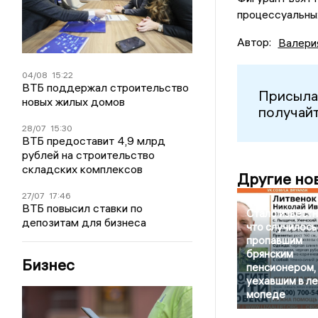
процессуальны
Автор:
Валери
04/08
15:22
ВТБ поддержал строительство
Присыла
новых жилых домов
получайт
28/07
15:30
ВТБ предоставит 4,9 млрд
рублей на строительство
складских комплексов
Другие но
27/07
17:46
ВТБ повысил ставки по
Стало известн
депозитам для бизнеса
что случилось
пропавшим
брянским
Бизнес
пенсионером,
уехавшим в ле
мопеде