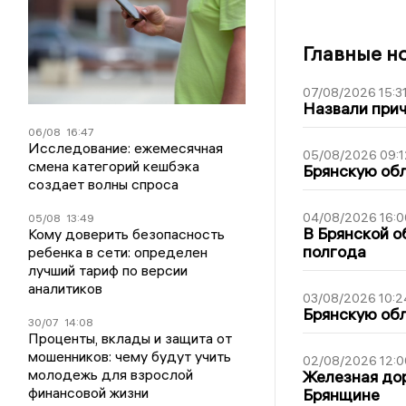
Главные н
07/08/2026 15:3
Назвали прич
06/08
16:47
Исследование: ежемесячная
05/08/2026 09:1
смена категорий кешбэка
Брянскую обл
создает волны спроса
04/08/2026 16:0
05/08
13:49
В Брянской о
Кому доверить безопасность
полгода
ребенка в сети: определен
лучший тариф по версии
аналитиков
03/08/2026 10:2
Брянскую обл
30/07
14:08
Проценты, вклады и защита от
мошенников: чему будут учить
02/08/2026 12:0
молодежь для взрослой
Железная дор
финансовой жизни
Брянщине