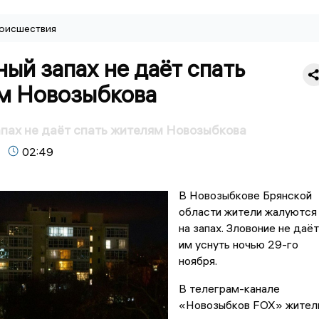
оисшествия
ый запах не даёт спать
м Новозыбкова
пах не даёт спать жителям Новозыбкова
02:49
В Новозыбкове Брянской
области жители жалуются
на запах. Зловоние не даёт
им уснуть ночью 29-го
ноября.
В телеграм-канале
«Новозыбков FOX» жител