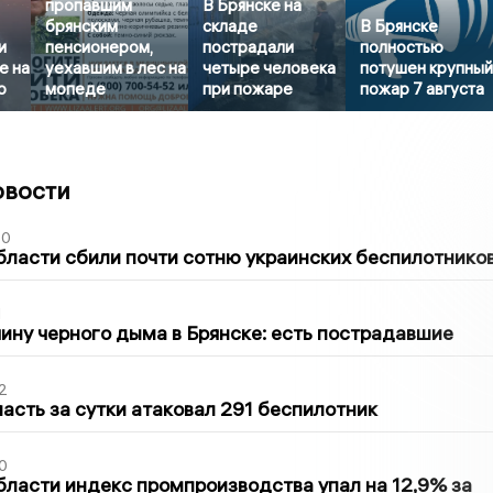
пропавшим
В Брянске на
брянским
складе
В Брянске
и
пенсионером,
пострадали
полностью
е на
уехавшим в лес на
четыре человека
потушен крупны
о
мопеде
при пожаре
пожар 7 августа
овости
50
бласти сбили почти сотню украинских беспилотнико
1
ину черного дыма в Брянске: есть пострадавшие
2
асть за сутки атаковал 291 беспилотник
0
бласти индекс промпроизводства упал на 12,9% за