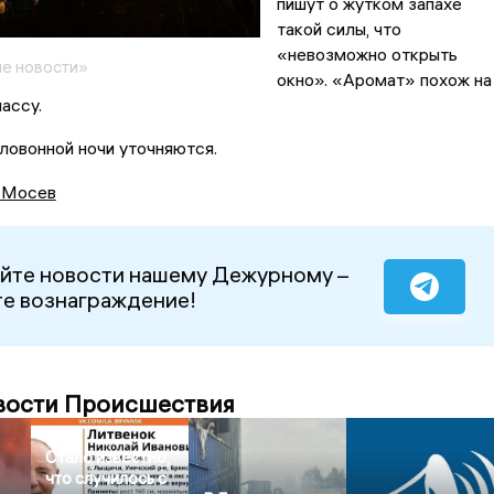
пишут о жутком запахе
такой силы, что
«невозможно открыть
е новости»
окно». «Аромат» похож на
ассу.
ловонной ночи уточняются.
 Мосев
йте новости нашему Дежурному –
е вознаграждение!
вости Происшествия
Стало известно,
что случилось с