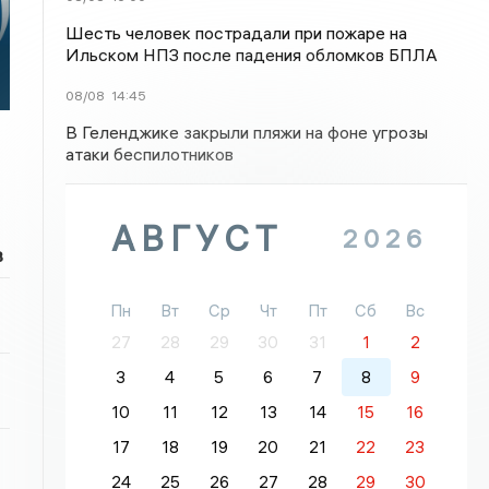
Шесть человек пострадали при пожаре на
Ильском НПЗ после падения обломков БПЛА
й
08/08
14:45
В Геленджике закрыли пляжи на фоне угрозы
атаки беспилотников
АВГУСТ
2026
в
Пн
Вт
Ср
Чт
Пт
Сб
Вс
27
28
29
30
31
1
2
3
4
5
6
7
8
9
10
11
12
13
14
15
16
17
18
19
20
21
22
23
24
25
26
27
28
29
30