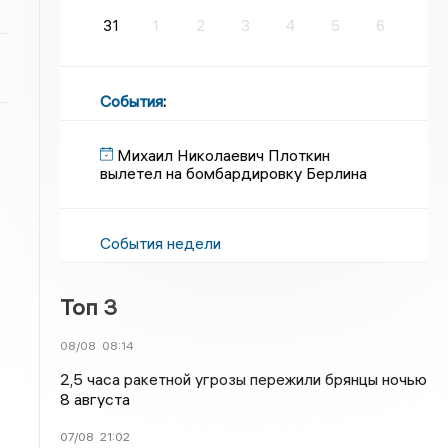
31
1
2
3
4
5
6
События
:
Михаил Николаевич Плоткин
вылетел на бомбардировку Берлина
События недели
Топ 3
08/08
08:14
2,5 часа ракетной угрозы пережили брянцы ночью
8 августа
07/08
21:02