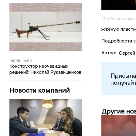
© «Региональны
жжёную пластм
Подробности з
Автор:
Сергей
08/08
14:00
Конструктор неочевидных
решений: Николай Рукавишников
Присыла
получайт
Новости компаний
Другие но