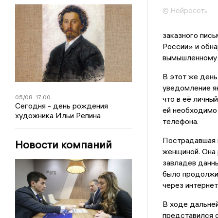
© Нейросеть
заказного пись
России» и обна
вымышленному 
В этот же день
уведомление як
05/08
17:00
что в её личны
Сегодня - день рождения
ей необходимо 
художника Ильи Репина
телефона.
Пострадавшая п
Новости компаний
женщиной. Она 
завладев данны
было продолжи
через интерне
В ходе дальне
представился 