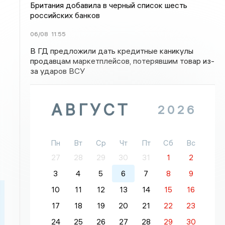
Британия добавила в черный список шесть
российских банков
06/08
11:55
В ГД предложили дать кредитные каникулы
продавцам маркетплейсов, потерявшим товар из-
за ударов ВСУ
АВГУСТ
2026
Пн
Вт
Ср
Чт
Пт
Сб
Вс
27
28
29
30
31
1
2
3
4
5
6
7
8
9
10
11
12
13
14
15
16
17
18
19
20
21
22
23
24
25
26
27
28
29
30