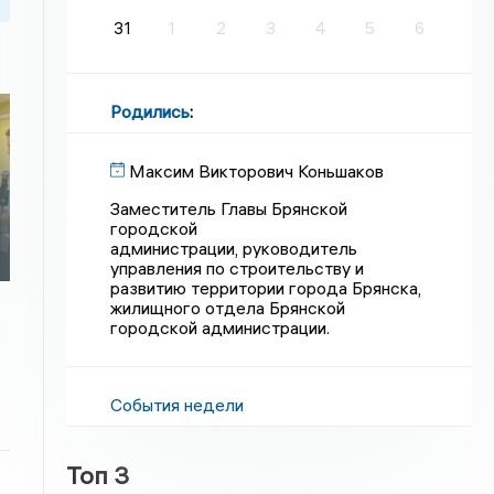
31
1
2
3
4
5
6
Родились
:
Максим Викторович Коньшаков
Заместитель Главы Брянской
городской
администрации, руководитель
управления по строительству и
развитию территории города Брянска,
жилищного отдела Брянской
городской администрации.
События недели
Топ 3