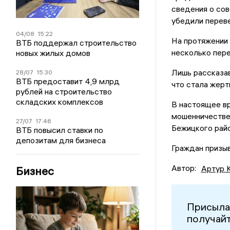
сведения о сов
убедили перев
04/08
15:22
На протяжении
ВТБ поддержал строительство
несколько пере
новых жилых домов
Лишь рассказа
28/07
15:30
ВТБ предоставит 4,9 млрд
что стала жерт
рублей на строительство
складских комплексов
В настоящее в
мошенничестве
27/07
17:46
Бежицкого райо
ВТБ повысил ставки по
депозитам для бизнеса
Граждан призыв
Автор:
Артур 
Бизнес
Присыла
получайт