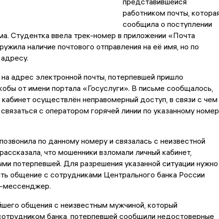
представившейся
работником почты, котора
сообщила о поступлении
ма. Студентка ввела трек-номер в приложении «Почта
ружила наличие почтового отправления на её имя, но по
адресу.
 на адрес электронной почты, потерпевшей пришло
обы от имени портала «Госуслуги». В письме сообщалось,
й кабинет осуществлён неправомерный доступ, в связи с чем
связаться с оператором горячей линии по указанному номер
озвонила по данному номеру и связалась с неизвестной
рассказала, что мошенники взломали личный кабинет,
ми потерпевшей. Для разрешения указанной ситуации нужно
ть общение с сотрудниками Центрального банка России
т-мессенджер.
йшего общения с неизвестным мужчиной, который
сотрудником банка, потерпевшей сообщили недостоверные