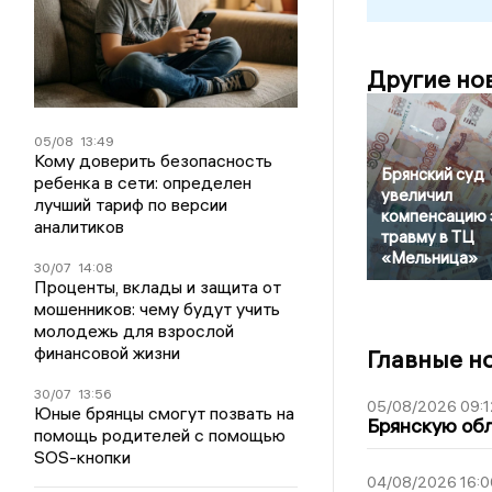
Другие но
05/08
13:49
Кому доверить безопасность
Брянский суд
ребенка в сети: определен
увеличил
лучший тариф по версии
компенсацию 
аналитиков
травму в ТЦ
«Мельница»
30/07
14:08
Проценты, вклады и защита от
мошенников: чему будут учить
молодежь для взрослой
финансовой жизни
Главные н
30/07
13:56
05/08/2026 09:1
Юные брянцы смогут позвать на
Брянскую обл
помощь родителей с помощью
SOS-кнопки
04/08/2026 16:0