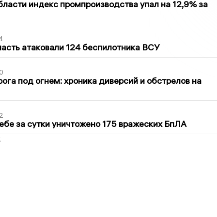
бласти индекс промпроизводства упал на 12,9% за
4
асть атаковали 124 беспилотника ВСУ
0
ога под огнем: хроника диверсий и обстрелов на
2
ебе за сутки уничтожено 175 вражеских БпЛА
2