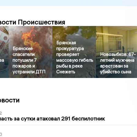
вости Происшествия
Брянская
Брянские
прокуратура
спасатели
проверяет
Новозыбков: 67-
за
потушили 7
массовую гибель
летний мужчина
пожаров и
рыбы в реке
арестован за
устранили ДТП
Снежеть
убийство сына
овости
2
асть за сутки атаковал 291 беспилотник
0