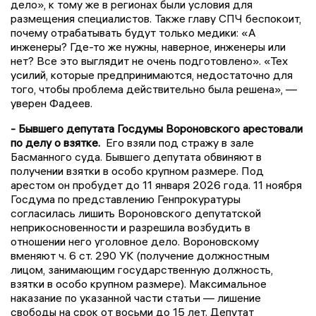
дело», к тому же в регионах были условия для
размещения специалистов. Также главу СПЧ беспокоит,
почему отрабатывать будут только медики: «А
инженеры? Где-то же нужны, наверное, инженеры или
нет? Все это выглядит не очень подготовлено». «Тех
усилий, которые предпринимаются, недостаточно для
того, чтобы проблема действительно была решена», —
уверен Фадеев.
- Бывшего депутата Госдумы Вороновского арестовали
по делу о взятке.
Его взяли под стражу в зале
Басманного суда. Бывшего депутата обвиняют в
получении взятки в особо крупном размере. Под
арестом он пробудет до 11 января 2026 года. 11 ноября
Госдума по представлению Генпрокуратуры
согласилась лишить Вороновского депутатской
неприкосновенности и разрешила возбудить в
отношении него уголовное дело. Вороновскому
вменяют ч. 6 ст. 290 УК (получение должностным
лицом, занимающим государственную должность,
взятки в особо крупном размере). Максимальное
наказание по указанной части статьи — лишение
свободы на срок от восьми до 15 лет. Депутат