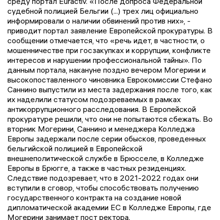
среду портал Euractiv. «После допроса Федеральной
судебной полицией Бельгии (...) трех лиц официально
информировали о наличии обвинений против них», -
приводит портал заявление Европейской прокуратуры. В
сообщении отмечается, что «речь идет, в частности, о
мошенничестве при госзакупках и коррупции, конфликте
интересов и нарушении профессиональной тайны». По
данным портала, накануне поздно вечером Могерини и
высокопоставленного чиновника Еврокомиссии Стефано
Саннино выпустили из места задержания после того, как
их наделили статусом подозреваемых в рамках
антикоррупционного расследования. В Европейской
прокуратуре решили, что они не попытаются сбежать. Во
вторник Могерини, Саннино и менеджера Колледжа
Европы задержали после серии обысков, проведенных
бельгийской полицией в Европейской
внешнеполитической службе в Брюсселе, в Колледже
Европы в Брюгге, а также в частных резиденциях.
Следствие подозревает, что в 2021-2022 годах они
вступили в сговор, чтобы способствовать получению
государственного контракта на создание новой
дипломатической академии ЕС в Колледже Европы, где
Могерини занимает пост ректора.