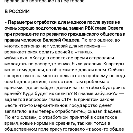
произошло возгорание на нефтебазе.
В РОССИИ
- Параметры отработки для медиков после вузов не
очень хорошо подготовлены, заявил РБК глава Совета
при президенте по развитию гражданского общества и
правам человека Валерий Фадеев.
По его оценке, во
многих регионах нет условий для их приема —
возникает риск селить врачей в «гнилых
избушках». «Когда в советское время отправляли
молодежь по распределению, были условия. Квартиры
мало кому давали, но общежитие давали всем. Сейчас
говорят, пусть на местах решают эту проблему, но ведь
чем беднее регион, тем острее там проблема с
врачами. Где он найдет деньги на то, чтобы обустроить
врачей? Куда будет их селить? В гнилые избушки?» —
задается вопросом глава СПЧ. В принятом законе
«есть что-то меркантильное: государство денег
заплатило, а вы теперь отработайте», сказал Фадеев.
По его словам, с отработкой, принятой в советское
время, новые нормы не сравнить, так как тогда в
общественном поле присутствовало «какое-то общее