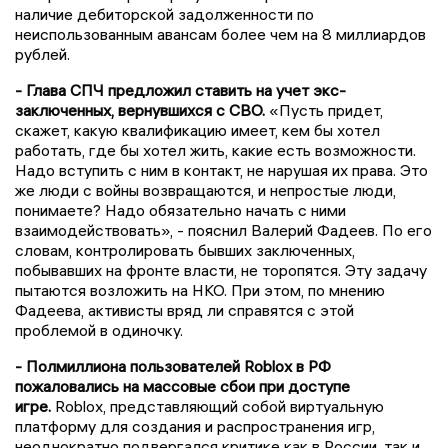
наличие дебиторской задолженности по
неиспользованным авансам более чем на 8 миллиардов
рублей.
- Глава СПЧ предложил ставить на учет экс-
заключенных, вернувшихся с СВО.
«Пусть придет,
скажет, какую квалификацию имеет, кем бы хотел
работать, где бы хотел жить, какие есть возможности.
Надо вступить с ним в контакт, не нарушая их права. Это
же люди с войны возвращаются, и непростые люди,
понимаете? Надо обязательно начать с ними
взаимодействовать», - пояснил Валерий Фадеев. По его
словам, контролировать бывших заключенных,
побывавших на фронте власти, не торопятся. Эту задачу
пытаются возложить на НКО. При этом, по мнению
Фадеева, активисты вряд ли справятся с этой
проблемой в одиночку.
- Полмиллиона пользователей Roblox в РФ
пожаловались на массовые сбои при доступе
игре.
Roblox, представляющий собой виртуальную
платформу для создания и распространения игр,
неоднократно подвергался критике как в России, так и