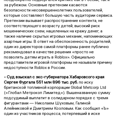
за рубежом. Основные претензии касаются
безопасности несовершеннолетних пользователей,
которые составляют большую часть аудитории сервиса.
Претензии вызывает распространение контента, не
соответствующего возрасту детей, высокий риск
мошеннических схем, нацеленных на кражу денег, а
также наличие скрытых игровых механик, напоминающих
азартные игры. В ответ на обеспокоенность родителей,
один из директоров самой платформы ранее публично
рекомендовал в качестве решения «просто не
позволять детям играть в Roblox». Официально
представители игровой платформы не называли причину
недоступности Roblox в России.
- Суд взыскал с экс-губернатора Хабаровсого края
Сергея Фургала 551 млн 896 тыс. руб.
по иску
британской топливной корпорации Global Metcorp Ltd
(«Глобал Метрокоп Лимитед»). Вышеназванную сумму
подсудимый выплатит в солидарном порядке с тремя
фигурантами — Николаем Шуховым, Галиной
Алейниковой и Дмитрием Козловым. Как сообщил «Ъ»
один из участников процесса, потерпевший в иске