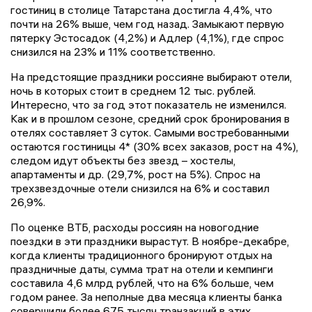
гостиниц в столице Татарстана достигла 4,4%, что
почти на 26% выше, чем год назад. Замыкают первую
пятерку Эстосадок (4,2%) и Адлер (4,1%), где спрос
снизился на 23% и 11% соответственно.
На предстоящие праздники россияне выбирают отели,
ночь в которых стоит в среднем 12 тыс. рублей.
Интересно, что за год этот показатель не изменился.
Как и в прошлом сезоне, средний срок бронирования в
отелях составляет 3 суток. Самыми востребованными
остаются гостиницы 4* (30% всех заказов, рост на 4%),
следом идут объекты без звезд – хостелы,
апартаменты и др. (29,7%, рост на 5%). Спрос на
трехзвездочные отели снизился на 6% и составил
26,9%.
По оценке ВТБ, расходы россиян на новогодние
поездки в эти праздники вырастут. В ноябре-декабре,
когда клиенты традиционного бронируют отдых на
праздничные даты, сумма трат на отели и кемпинги
составила 4,6 млрд рублей, что на 6% больше, чем
годом ранее. За неполные два месяца клиенты банка
совершили более 675 тысяч транзакций в этих