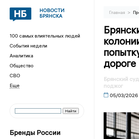
НОВОСТИ
>
Главная
Пр
БРЯНСКА
Брянски
100 самых влиятельных людей
колонии
События недели
попытк
Аналитика
дороге
Общество
СВО
Брянский суд
поджог
05/03/2026
Бренды России