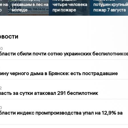
е на
уехавшим в лес на
четыре человека
потушен крупны
о
мопеде
при пожаре
пожар 7 августа
овости
50
бласти сбили почти сотню украинских беспилотнико
1
ину черного дыма в Брянске: есть пострадавшие
2
асть за сутки атаковал 291 беспилотник
0
бласти индекс промпроизводства упал на 12,9% за