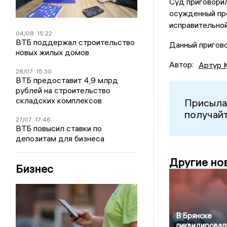
Суд приговорил
осужденный пр
исправительной
04/08
15:22
ВТБ поддержал строительство
Данный пригово
новых жилых домов
Автор:
Артур 
28/07
15:30
ВТБ предоставит 4,9 млрд
рублей на строительство
складских комплексов
Присыла
получайт
27/07
17:46
ВТБ повысил ставки по
депозитам для бизнеса
Другие но
Бизнес
В Брянске
ликвидировал