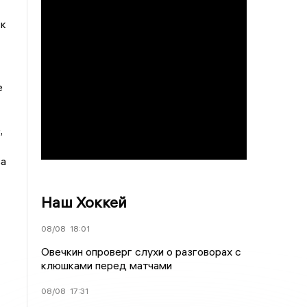
 к
е
,
ва
Наш Хоккей
08/08
18:01
Овечкин опроверг слухи о разговорах с
клюшками перед матчами
08/08
17:31