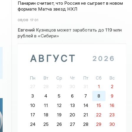
Панарин считает, что Россия не сыграет в новом
формате Матча звезд НХЛ
08/08
17:01
Евгений Кузнецов может заработать до 119 млн
рублей в «Сибири»
АВГУСТ
2026
Пн
Вт
Ср
Чт
Пт
Сб
Вс
27
28
29
30
31
1
2
3
4
5
6
7
8
9
10
11
12
13
14
15
16
17
18
19
20
21
22
23
24
25
26
27
28
29
30