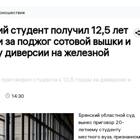
оисшествия
й студент получил 12,5 лет
 за поджог сотовой вышки и
у диверсии на железной
 приговорил студента к 12,5 годам за диверсию и
14:30
Брянский областной суд
вынес приговор 20-
летнему студенту
местного вуза, признанно