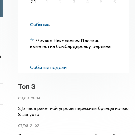
31
1
2
3
4
5
6
й
События
:
Михаил Николаевич Плоткин
вылетел на бомбардировку Берлина
в
События недели
Топ 3
08/08
08:14
2,5 часа ракетной угрозы пережили брянцы ночью
8 августа
07/08
21:02