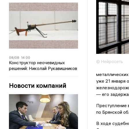
08/08
14:00
© Нейросеть
Конструктор неочевидных
решений: Николай Рукавишников
металлических 
уже 21 января 
Новости компаний
железнодорожн
— его задержал
Преступление 
по Брянской об
В ходе судебно