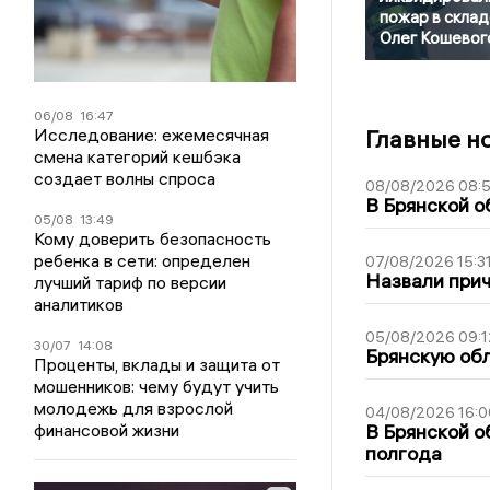
пожар в склад
Олег Кошевог
06/08
16:47
Исследование: ежемесячная
Главные н
смена категорий кешбэка
создает волны спроса
08/08/2026 08:
В Брянской о
05/08
13:49
Кому доверить безопасность
ребенка в сети: определен
07/08/2026 15:3
Назвали прич
лучший тариф по версии
аналитиков
05/08/2026 09:1
30/07
14:08
Брянскую обл
Проценты, вклады и защита от
мошенников: чему будут учить
молодежь для взрослой
04/08/2026 16:0
финансовой жизни
В Брянской о
полгода