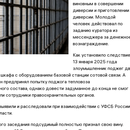
виновным в совершении
диверсии и приготовлении
диверсии. Молодой
человек действовал по
заданию куратора из
мессенджера за денежно
вознаграждение.
Как установило следствие
13 января 2025 года
злоумышленник поджег д
шкафа с оборудованием базовой станции сотовой связи. А
он предпринял попытку поджога тепловоза
ого состава, однако довести задуманное до конца не смог
и сотрудники правоохранительных органов.
выявили и расследовали при взаимодействии с УФСБ России
ласти.
го заседания подсудимый полностью признал свою вину.