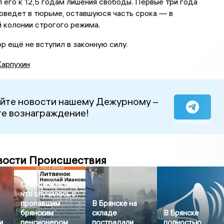
 его к 12,5 годам лишения свободы. Первые три года
оведет в тюрьме, оставшуюся часть срока — в
 колонии строгого режима.
р ещё не вступил в законную силу.
Карпухин
йте новости нашему Дежурному –
е вознаграждение!
вости Происшествия
Стало известно,
что случилось с
пропавшим
В Брянске на
брянским
складе
В Брянске
и
пенсионером,
пострадали
полностью