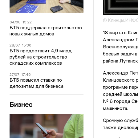
© Клинцы.ИНФ
04/08
15:22
ВТБ поддержал строительство
18 марта в Кли
новых жилых домов
Александром П
28/07
15:30
Военнослужащий
ВТБ предоставит 4,9 млрд
боевых задач в
рублей на строительство
района Луганск
складских комплексов
Александр Пет
27/07
17:46
ВТБ повысил ставки по
Клинцовского р
депозитам для бизнеса
программе пер
средней школы,
№ 6 города Сво
Бизнес
машиниста.
Срочную службу
также дислоци