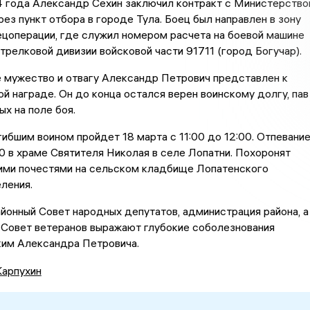
4 года Александр Сехин заключил контракт с Министерств
ез пункт отбора в городе Тула. Боец был направлен в зону
цоперации, где служил номером расчета на боевой машине
трелковой дивизии войсковой части 91711 (город Богучар).
 мужество и отвагу Александр Петрович представлен к
й награде. Он до конца остался верен воинскому долгу, пав
х на поле боя.
ибшим воином пройдет 18 марта с 11:00 до 12:00. Отпевани
00 в храме Святителя Николая в селе Лопатни. Похоронят
кими почестями на сельском кладбище Лопатенского
ления.
йонный Совет народных депутатов, администрация района, а
 Совет ветеранов выражают глубокие соболезнования
ким Александра Петровича.
Карпухин