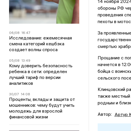
14 ноября 202
обороны РФ чер
проведения спе
пехоты в мотос
За проявленные
06/08
16:47
Исследование: ежемесячная
государственно
смена категорий кешбэка
смертью храбры
создает волны спроса
Прощание с пог
05/08
13:49
начнется в 12:
Кому доверить безопасность
бойца с воинс
ребенка в сети: определен
лучший тариф по версии
сельского посе
аналитиков
Клинцовский ра
30/07
14:08
также местный
Проценты, вклады и защита от
родным и близ
мошенников: чему будут учить
молодежь для взрослой
Автор:
Артур 
финансовой жизни