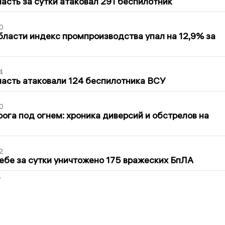
асть за сутки атаковал 291 беспилотник
0
бласти индекс промпроизводства упал на 12,9% за
4
асть атаковали 124 беспилотника ВСУ
0
ога под огнем: хроника диверсий и обстрелов на
2
ебе за сутки уничтожено 175 вражеских БпЛА
2