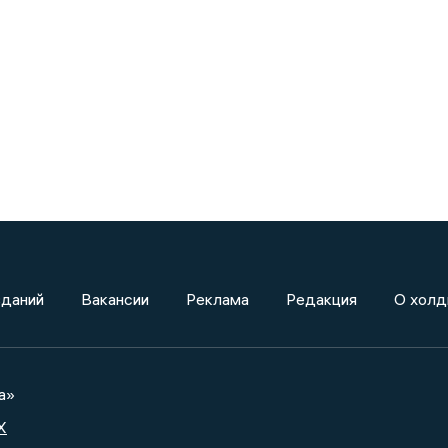
зданий
Вакансии
Реклама
Редакция
О холд
а»
X