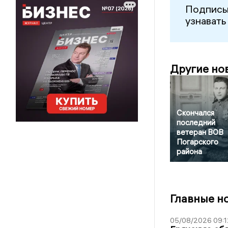
Подписы
узнавать
Другие но
Скончался
последний
ветеран ВОВ
Погарского
района
Главные н
05/08/2026 09:1