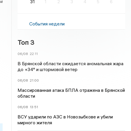
ом
31
1
2
3
4
5
6
События недели
Топ 3
06/08
22:11
е
В Брянской области ожидается аномальная жара
до +34° и штормовой ветер
06/08
21:00
Массированная атака БПЛА отражена в Брянской
области
06/08
13:51
ВСУ ударили по АЗС в Новозыбкове и убили
мирного жителя