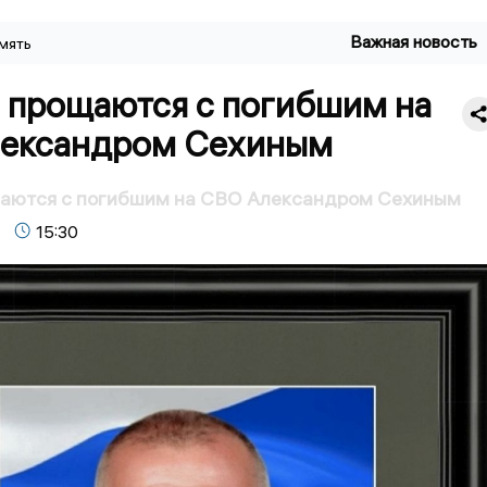
Важная новость
мять
 прощаются с погибшим на
ександром Сехиным
аются с погибшим на СВО Александром Сехиным
15:30