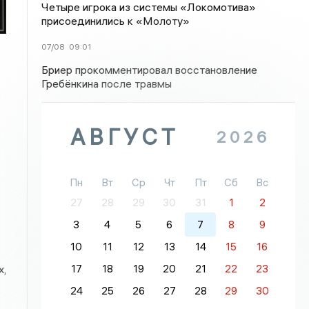
Четыре игрока из системы «Локомотива»
присоединились к «Молоту»
07/08
09:01
Бриер прокомментировал восстановление
Гребёнкина после травмы
АВГУСТ
2026
Пн
Вт
Ср
Чт
Пт
Сб
Вс
27
28
29
30
31
1
2
3
4
5
6
7
8
9
10
11
12
13
14
15
16
17
18
19
20
21
22
23
х,
24
25
26
27
28
29
30