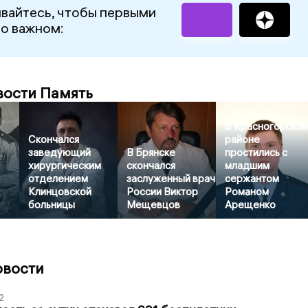
вайтесь, чтобы первыми
 о важном:
вости Память
В Красногорско
Скончался
районе
заведующий
В Брянске
простились с
хирургическим
скончался
младшим
отделением
заслуженный врач
сержантом
Клинцовской
России Виктор
Романом
больницы
Мещевцов
Арещенко
овости
2