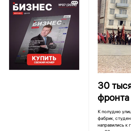
30 тыся
фронта 
К полудню улиц
фабрик, студен
направились к 