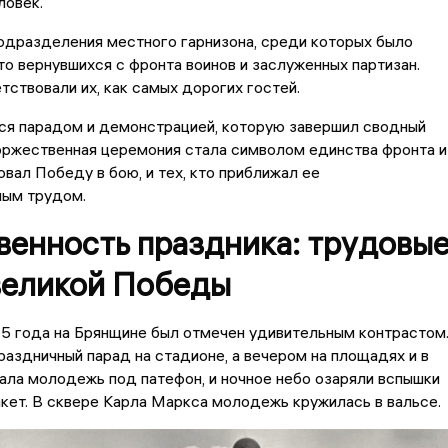
ловек.
одразделения местного гарнизона, среди которых было
то вернувшихся с фронта воинов и заслуженных партизан.
тствовали их, как самых дорогих гостей.
ся парадом и демонстрацией, которую завершил сводный
оржественная церемония стала символом единства фронта и
ковал Победу в бою, и тех, кто приближал ее
ым трудом.
венность праздника: трудовы
великой Победы
5 года на Брянщине был отмечен удивительным контрастом
аздничный парад на стадионе, а вечером на площадях и в
ала молодежь под патефон, и ночное небо озаряли вспышки
кет. В сквере Карла Маркса молодежь кружилась в вальсе.