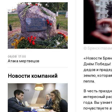
© Брянск глаза
06/08
17:00
«Новости Брянс
Атака мертвецов
Днём Победы! 9
дедов и прадед
Новости компаний
землю, которая
пепла.
В честь праздн
интересный рас
года. Вы узнае
почувствуете а