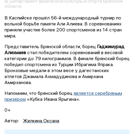
© Департамент физической культуры и спорта Брянской
области
В Каспийске прошёл 56-й международный турнир по
вольной борьбе памяти Али Алиева. В соревнованиях
приняли участие более 200 спортсменов из 14 стран
мира.
Представитель Брянской области, борец
Гаджимурад
Алихмаев
стал победителем соревнований в весовой
категории до 79 килограммов. В финале брянский борец
победил спортсмена из Турции Ибрагима Япрака.
Бронзовые медали в этом весе у дагестанских
атлетов Джамала Ахмадудинова и Амирхана
Амирханова.
Напомним, что брянский борец
является серебряным
призёром
«Кубка Ивана Ярыгина».
0+
Автор:
Жилкина Оксана