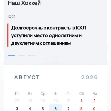
Наш Хоккей
10:31
Долгосрочные контракты в КХЛ
уступили место однолетним и
двухлетним соглашениям
АВГУСТ
2026
Пн
Вт
Ср
Чт
Пт
Сб
Вс
27
28
29
30
31
1
2
3
4
5
6
7
8
9