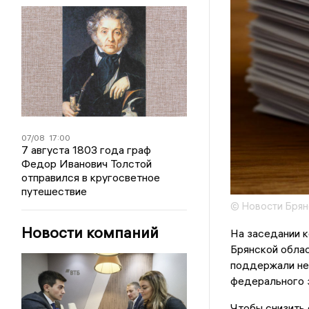
07/08
17:00
7 августа 1803 года граф
Федор Иванович Толстой
отправился в кругосветное
путешествие
© Новости Брян
Новости компаний
На заседании 
Брянской обла
поддержали нес
федерального з
Чтобы снизить 