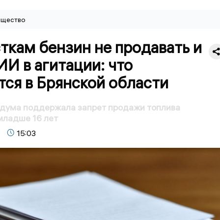
щество
ткам бензин не продавать и
ИИ в агитации: что
ся в Брянской области
лдума поддержала запрет продажи топлива
младше 16 лет
15:03