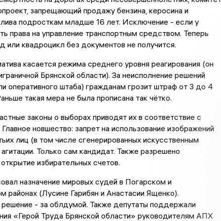
проект, запрещающий продажу бензина, керосина и
лива подросткам младше 16 лет. Исключение - если у
ть права на управление транспортным средством. Теперь
д или квадроцикл без документов не получится.
атива касается режима среднего уровня реагирования (он
играничной Брянской области). За неисполнение решений
ли оперативного штаба) гражданам грозит штраф от 3 до 4
Раньше такая мера не была прописана так чётко.
астные законы о выборах приводят их в соответствие с
Главное новшество: запрет на использование изображений
тьих лиц (в том числе сгенерированных искусственным
 агитации. Только сам кандидат. Также разрешено
открытие избирательных счетов.
овал назначение мировых судей в Погарском и
 районах (Лусине Гарибян и Анастасии Ященко).
 решение - за облдумой. Также депутаты поддержали
ания «Герой Труда Брянской области» руководителям АПХ