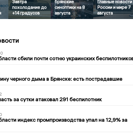
Завтра
брянские
Главные новости
похолодание до
синоптики на 8
России и мире 7
я
+14 градусов
августа
августа
овости
50
бласти сбили почти сотню украинских беспилотнико
1
ину черного дыма в Брянске: есть пострадавшие
2
асть за сутки атаковал 291 беспилотник
0
бласти индекс промпроизводства упал на 12,9% за