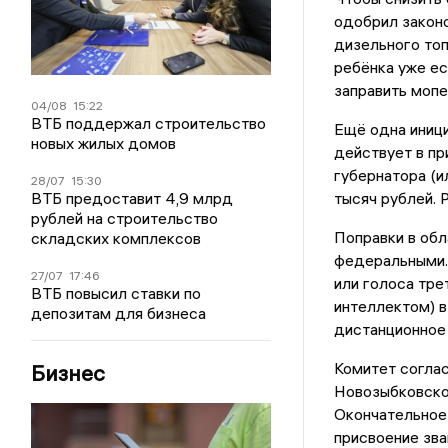
одобрил законо
дизельного топ
ребёнка уже ес
заправить мопе
04/08
15:22
ВТБ поддержал строительство
Ещё одна иници
новых жилых домов
действует в пр
губернатора (и
28/07
15:30
ВТБ предоставит 4,9 млрд
тысяч рублей. 
рублей на строительство
Поправки в обл
складских комплексов
федеральными. 
27/07
17:46
или голоса тре
ВТБ повысил ставки по
интеллектом) в
депозитам для бизнеса
дистанционное 
Комитет соглас
Бизнес
Новозыбковском
Окончательное
присвоение зв