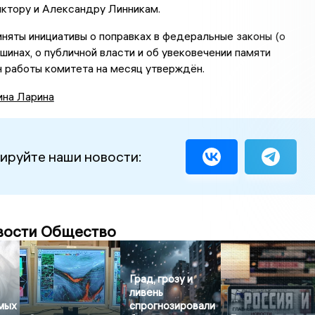
ктору и Александру Линникам.
иняты инициативы о поправках в федеральные законы (о
инах, о публичной власти и об увековечении памяти
н работы комитета на месяц утверждён.
ина Ларина
ируйте наши новости:
вости Общество
Град, грозу и
ливень
амых
спрогнозировали