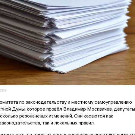
ска
комитета по законодательству и местному самоуправлению
стной Думы, которое провёл Владимир Москвичев, депутаты
колько резонансных изменений. Они касаются как
аконодательства, так и локальных правил.
смертность на дорогах среди несовершеннолетних, комите