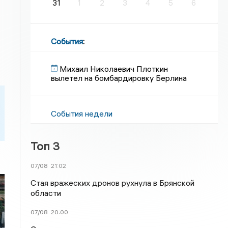
31
1
2
3
4
5
6
События
:
Михаил Николаевич Плоткин
вылетел на бомбардировку Берлина
События недели
Топ 3
07/08
21:02
Стая вражеских дронов рухнула в Брянской
области
07/08
20:00