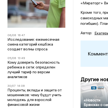
«Мираторг» Ви
Кроме того, пр
самоходных маш
погибших). Пла
Автор:
Екатер
06/08
16:47
Исследование: ежемесячная
смена категорий кешбэка
создает волны спроса
Коммент
05/08
13:49
Кому доверить безопасность
ребенка в сети: определен
лучший тариф по версии
аналитиков
Другие но
30/07
14:08
Проценты, вклады и защита от
мошенников: чему будут учить
молодежь для взрослой
«Новости
финансовой жизни
Брянска» о с