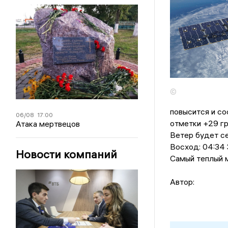
©
повысится и со
06/08
17:00
отметки +29 гр
Атака мертвецов
Ветер будет се
Восход: 04:34 З
Новости компаний
Самый теплый м
Автор: