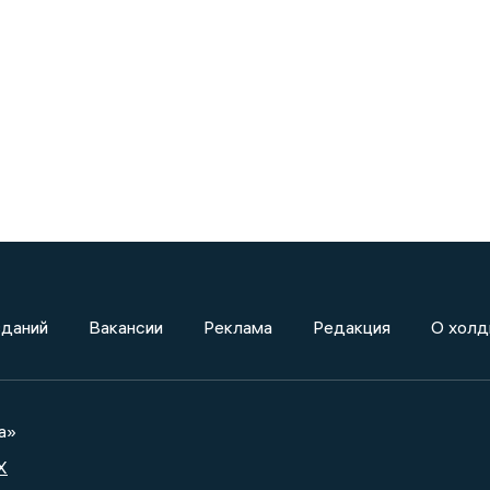
зданий
Вакансии
Реклама
Редакция
О холд
а»
X