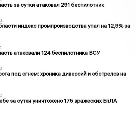
асть за сутки атаковал 291 беспилотник
0
бласти индекс промпроизводства упал на 12,9% за
4
асть атаковали 124 беспилотника ВСУ
0
ога под огнем: хроника диверсий и обстрелов на
2
ебе за сутки уничтожено 175 вражеских БпЛА
2