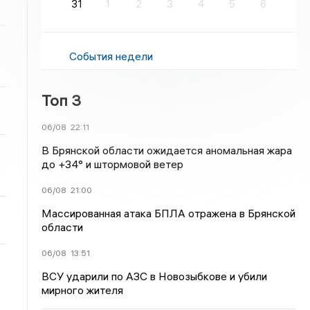
31
1
2
3
4
5
6
События недели
Топ 3
06/08
22:11
В Брянской области ожидается аномальная жара
до +34° и штормовой ветер
06/08
21:00
Массированная атака БПЛА отражена в Брянской
области
06/08
13:51
ВСУ ударили по АЗС в Новозыбкове и убили
мирного жителя