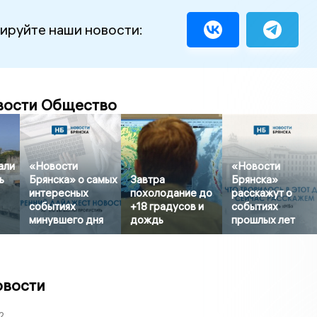
ируйте наши новости:
вости Общество
али
«Новости
«Новости
ь
Брянска» о самых
Завтра
Брянска»
интересных
похолодание до
расскажут о
событиях
+18 градусов и
событиях
минувшего дня
дождь
прошлых лет
овости
2