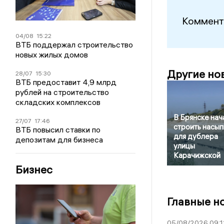
Коммент
04/08
15:22
ВТБ поддержал строительство
новых жилых домов
Другие но
28/07
15:30
ВТБ предоставит 4,9 млрд
рублей на строительство
складских комплексов
В Брянске нач
27/07
17:46
строить насып
ВТБ повысил ставки по
для дублера
депозитам для бизнеса
улицы
Карачижской
Бизнес
Главные н
05/08/2026 09:1