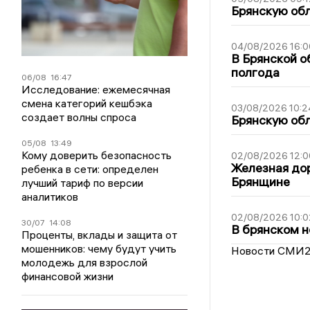
Брянскую обл
04/08/2026 16:0
В Брянской о
полгода
06/08
16:47
Исследование: ежемесячная
смена категорий кешбэка
03/08/2026 10:2
создает волны спроса
Брянскую обл
05/08
13:49
Кому доверить безопасность
02/08/2026 12:0
Железная дор
ребенка в сети: определен
Брянщине
лучший тариф по версии
аналитиков
02/08/2026 10:0
30/07
14:08
В брянском н
Проценты, вклады и защита от
мошенников: чему будут учить
Новости СМИ
молодежь для взрослой
финансовой жизни