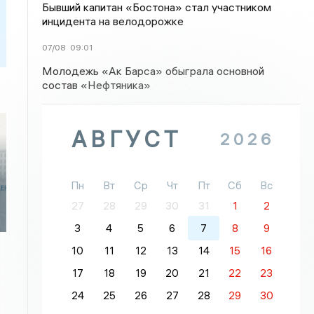
Бывший капитан «Бостона» стал участником
инцидента на велодорожке
07/08
09:01
Молодежь «Ак Барса» обыграла основной
состав «Нефтяника»
АВГУСТ
2026
Пн
Вт
Ср
Чт
Пт
Сб
Вс
27
28
29
30
31
1
2
3
4
5
6
7
8
9
10
11
12
13
14
15
16
17
18
19
20
21
22
23
24
25
26
27
28
29
30