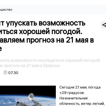
щество
ит упускать возможность
иться хорошей погодой.
вляем прогноз на 21 мая в
е
скать возможность насладиться хорошей погодой.
 прогноз на 21 мая в Брянске
07:30
Сегодня 21 мая, погода
+29 градусов.
Незначительная
облачность, ветер легкий,