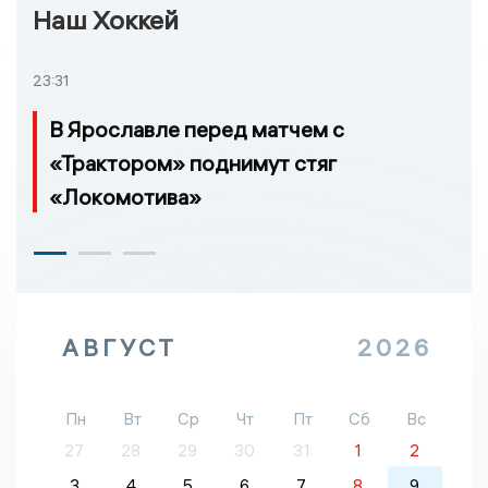
Наш Хоккей
23:31
В Ярославле перед матчем с
«Трактором» поднимут стяг
«Локомотива»
АВГУСТ
2026
Пн
Вт
Ср
Чт
Пт
Сб
Вс
27
28
29
30
31
1
2
3
4
5
6
7
8
9