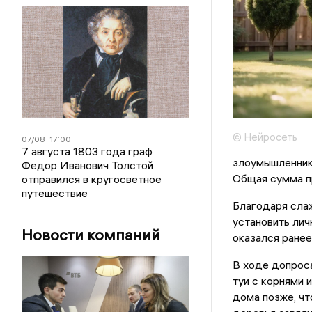
© Нейросеть
07/08
17:00
7 августа 1803 года граф
злоумышленник
Федор Иванович Толстой
Общая сумма п
отправился в кругосветное
путешествие
Благодаря сла
установить лич
Новости компаний
оказался ранее
В ходе допроса
туи с корнями 
дома позже, чт