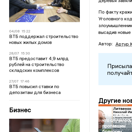
деревья завяли
По факту кражи
Уголовного ко
злоумышленник
04/08
15:22
высадив новые
ВТБ поддержал строительство
новых жилых домов
Автор:
Артур 
28/07
15:30
ВТБ предоставит 4,9 млрд
рублей на строительство
Присыла
складских комплексов
получайт
27/07
17:46
ВТБ повысил ставки по
депозитам для бизнеса
Другие но
Бизнес
Стало известн
что случилось
пропавшим
брянским