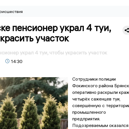
оисшествия
ке пенсионер украл 4 туи,
красить участок
нсионер украл 4 туи, чтобы украсить участок
14:30
Сотрудники полиции
Фокинского района Брянс
оперативно раскрыли кра
четырёх саженцев туи,
совершённую с территори
промышленного
предприятия.
Подозреваемым оказался