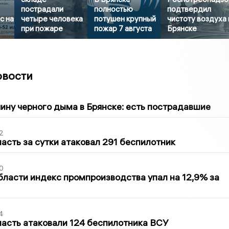
пострадали
полностью
подтвердил
с на
четыре человека
потушен крупный
чистоту воздуха 
при пожаре
пожар 7 августа
Брянске
овости
1
ину черного дыма в Брянске: есть пострадавшие
2
асть за сутки атаковал 291 беспилотник
0
бласти индекс промпроизводства упал на 12,9% за
4
асть атаковали 124 беспилотника ВСУ