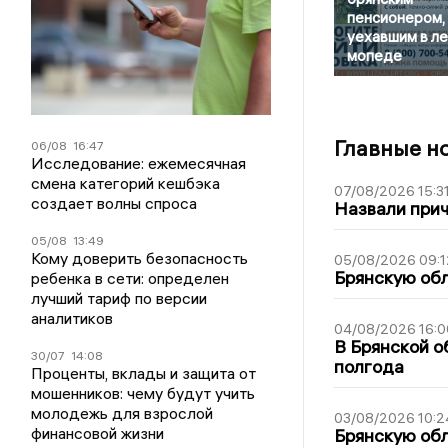
пенсионером,
уехавшим в ле
мопеде
Главные н
06/08
16:47
Исследование: ежемесячная
смена категорий кешбэка
07/08/2026 15:3
создает волны спроса
Назвали прич
05/08
13:49
Кому доверить безопасность
05/08/2026 09:1
Брянскую обл
ребенка в сети: определен
лучший тариф по версии
аналитиков
04/08/2026 16:0
В Брянской о
30/07
14:08
полгода
Проценты, вклады и защита от
мошенников: чему будут учить
молодежь для взрослой
03/08/2026 10:2
финансовой жизни
Брянскую обл