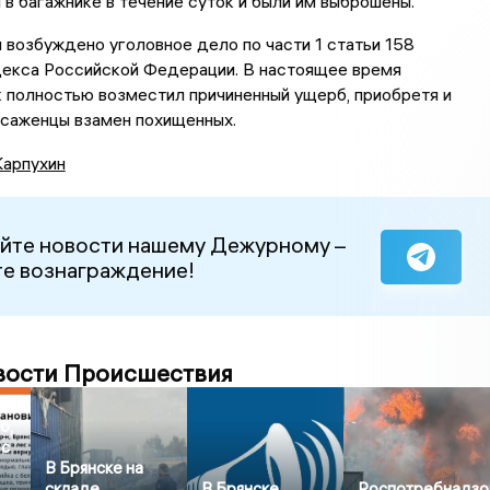
 в багажнике в течение суток и были им выброшены.
 возбуждено уголовное дело по части 1 статьи 158
декса Российской Федерации. В настоящее время
 полностью возместил причиненный ущерб, приобретя и
 саженцы взамен похищенных.
Карпухин
йте новости нашему Дежурному –
е вознаграждение!
вости Происшествия
о,
 с
В Брянске на
складе
В Брянске
Роспотребнадзо