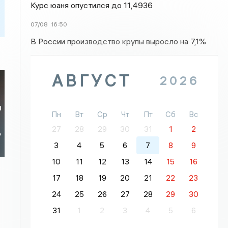
Курс юаня опустился до 11,4936
07/08
16:50
В России производство крупы выросло на 7,1%
АВГУСТ
2026
я
Пн
Вт
Ср
Чт
Пт
Сб
Вс
27
28
29
30
31
1
2
У
3
4
5
6
7
8
9
10
11
12
13
14
15
16
17
18
19
20
21
22
23
24
25
26
27
28
29
30
31
1
2
3
4
5
6