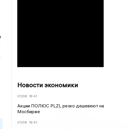
а
я
/
4
Новости экономики
07/08
18:41
Акции ПОЛЮС PLZL резко дешевеют на
Мосбирже
07/08
18:41