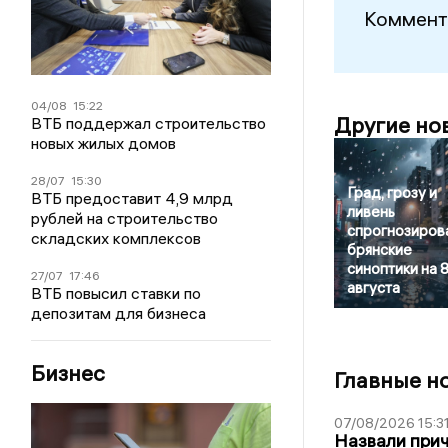
Коммент
04/08
15:22
Другие но
ВТБ поддержал строительство
новых жилых домов
28/07
15:30
Град, грозу и
ВТБ предоставит 4,9 млрд
ливень
рублей на строительство
спрогнозиров
складских комплексов
брянские
синоптики на 
27/07
17:46
августа
ВТБ повысил ставки по
депозитам для бизнеса
Бизнес
Главные н
07/08/2026 15:3
Назвали прич