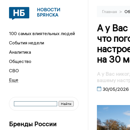
НОВОСТИ
>
Главная
Об
БРЯНСКА
А у Вас
100 самых влиятельных людей
что по
События недели
настро
Аналитика
на 30 м
Общество
СВО
А у Вас нико
вашему настр
30/05/2026
Бренды России