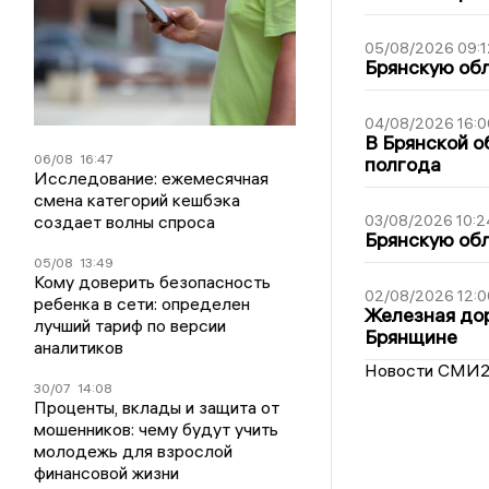
05/08/2026 09:1
Брянскую обл
04/08/2026 16:0
В Брянской о
06/08
16:47
полгода
Исследование: ежемесячная
смена категорий кешбэка
создает волны спроса
03/08/2026 10:2
Брянскую обл
05/08
13:49
Кому доверить безопасность
02/08/2026 12:0
ребенка в сети: определен
Железная дор
лучший тариф по версии
Брянщине
аналитиков
Новости СМИ
30/07
14:08
Проценты, вклады и защита от
мошенников: чему будут учить
молодежь для взрослой
финансовой жизни