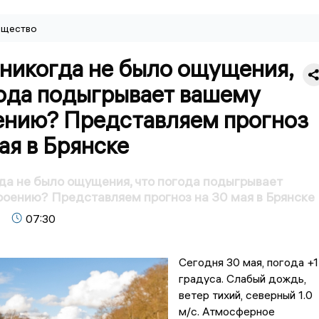
щество
 никогда не было ощущения,
года подыгрывает вашему
ению? Представляем прогноз
ая в Брянске
гда не было ощущения, что погода подыгрывает
оению? Представляем прогноз на 30 мая в Брянске
07:30
Сегодня 30 мая, погода +
градусa. Слабый дождь,
ветер тихий, северный 1.0
м/с. Атмосферное