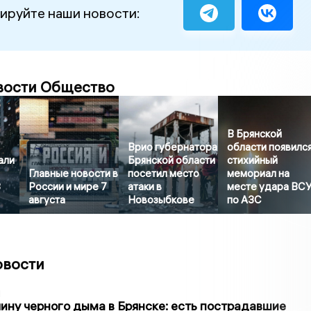
ируйте наши новости:
вости Общество
В Брянской
Врио губернатора
области появилс
али
Брянской области
стихийный
Главные новости в
посетил место
мемориал на
8
России и мире 7
атаки в
месте удара ВС
августа
Новозыбкове
по АЗС
овости
1
ину черного дыма в Брянске: есть пострадавшие