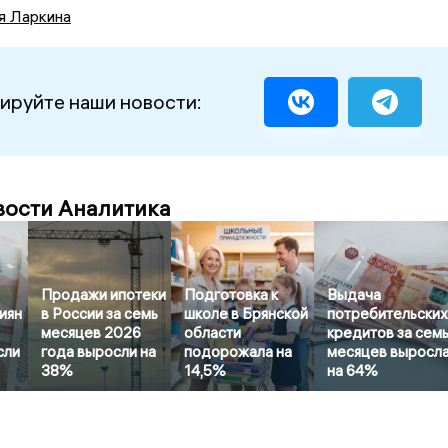
я Ларкина
ируйте наши новости:
вости Аналитика
Продажи ипотеки
Подготовка к
Выдача
иян
в России за семь
школе в Брянской
потребительски
месяцев 2026
области
кредитов за сем
сли
года выросли на
подорожала на
месяцев выросл
38%
14,5%
на 64%