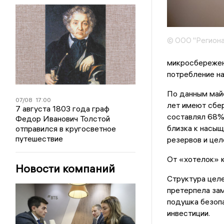
© ООО "Региона
микросбережен
потребление на
По данным май
07/08
17:00
лет имеют сбер
7 августа 1803 года граф
составлял 68%.
Федор Иванович Толстой
близка к насыщ
отправился в кругосветное
путешествие
резервов и цел
От «хотелок» к
Новости компаний
Структура целе
претерпела за
подушка безопа
инвестиции.