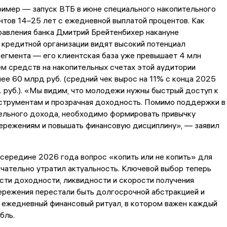
ример — запуск ВТБ в июне специального накопительного
нтов 14–25 лет с ежедневной выплатой процентов. Как
равления банка Дмитрий Брейтенбихер накануне
кредитной организации видят высокий потенциал
егмента — его клиентская база уже превышает 4 млн
ем средств на накопительных счетах этой аудитории
ее 60 млрд руб. (средний чек вырос на 11% с конца 2025
с. руб.). «Мы видим, что молодежи нужны быстрый доступ к
струментам и прозрачная доходность. Помимо поддержки в
ельного дохода, необходимо формировать привычку
ережениям и повышать финансовую дисциплину», — заявил
 середине 2026 года вопрос «копить или не копить» для
ательно утратил актуальность. Ключевой выбор теперь
сти доходности, ликвидности и скорости получения
ережения перестали быть долгосрочной абстракцией и
 ежедневный финансовый ритуал, в котором важен каждый
бль.