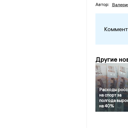
Автор:
Валери
Коммент
Другие но
Расходы росс
на спорт за
полгода выро
на 40%