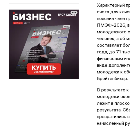
Характерный п
счета для клие
пояснил член п
ПМЭФ-2026, в 
молодежного с
человек, а объ
составляет бол
года, до 71 ты
финансовым ин
виде дополнит
молодежи к сб
Брейтенбихер.
В результате к
молодежи оконч
лежит в плоско
результата. Сб
превратились в
начисленный ру