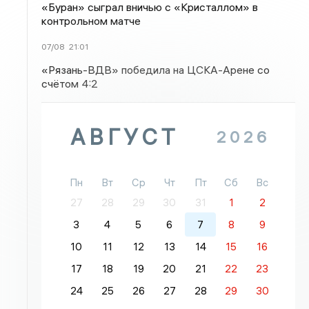
«Буран» сыграл вничью с «Кристаллом» в
контрольном матче
07/08
21:01
«Рязань-ВДВ» победила на ЦСКА-Арене со
счётом 4:2
АВГУСТ
2026
Пн
Вт
Ср
Чт
Пт
Сб
Вс
27
28
29
30
31
1
2
3
4
5
6
7
8
9
10
11
12
13
14
15
16
17
18
19
20
21
22
23
24
25
26
27
28
29
30