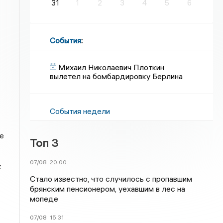
31
1
2
3
4
5
6
События
:
Михаил Николаевич Плоткин
вылетел на бомбардировку Берлина
События недели
е
Топ 3
07/08
20:00
х
Стало известно, что случилось с пропавшим
брянским пенсионером, уехавшим в лес на
мопеде
07/08
15:31