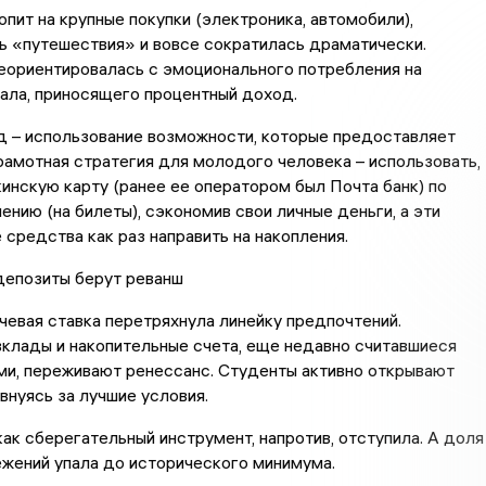
опит на крупные покупки (электроника, автомобили),
ь «путешествия» и вовсе сократилась драматически.
ориентировалась с эмоционального потребления на
ала, приносящего процентный доход.
д – использование возможности, которые предоставляет
рамотная стратегия для молодого человека – использовать,
инскую карту (ранее ее оператором был Почта банк) по
ению (на билеты), сэкономив свои личные деньги, а эти
средства как раз направить на накопления.
депозиты берут реванш
евая ставка перетряхнула линейку предпочтений.
клады и накопительные счета, еще недавно считавшиеся
ми, переживают ренессанс. Студенты активно открывают
внуясь за лучшие условия.
ак сберегательный инструмент, напротив, отступила. А доля
жений упала до исторического минимума.