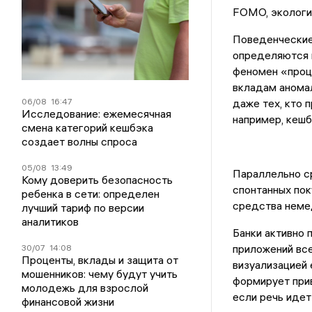
FOMO, экологи
Поведенческие
определяются 
феномен «проц
вкладам аномал
06/08
16:47
даже тех, кто 
Исследование: ежемесячная
например, кешб
смена категорий кешбэка
создает волны спроса
05/08
13:49
Параллельно с
Кому доверить безопасность
спонтанных пок
ребенка в сети: определен
средства неме
лучший тариф по версии
аналитиков
Банки активно
приложений все
30/07
14:08
Проценты, вклады и защита от
визуализацией
мошенников: чему будут учить
формирует при
молодежь для взрослой
если речь идет
финансовой жизни