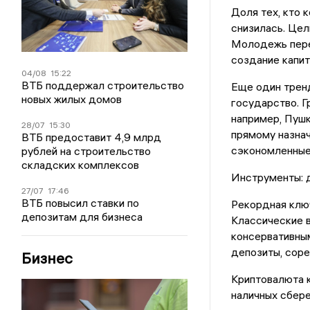
Доля тех, кто к
снизилась. Цел
Молодежь пере
создание капит
04/08
15:22
ВТБ поддержал строительство
Еще один трен
новых жилых домов
государство. Г
например, Пушк
28/07
15:30
прямому назнач
ВТБ предоставит 4,9 млрд
сэкономленные 
рублей на строительство
складских комплексов
Инструменты: 
27/07
17:46
ВТБ повысил ставки по
Рекордная ключ
депозитам для бизнеса
Классические в
консервативны
депозиты, соре
Бизнес
Криптовалюта к
наличных сбере