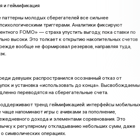
я и геймификация
 паттерны молодых сберегателей все сильнее
психологическими триггерами. Аналитики фиксируют
ентного FOMO» — страха упустить выгоду, пока ставки по
ьно высоки. Это толкает к открытию накопительных счетов
прежде вообще не формировал резервов, направляя туда,
эк.
реди девушек распространился осознанный отказ от
упок и установка «использовать до конца». Высвобождаемы
дленно переводятся на сберегательные счета.
 поддерживают тренд геймификацией: интерфейсы мобильны
 чаще напоминают игры с ачивками за пополнение,
 ежедневного дохода и элементами соревнования. Это
вычку к регулярному откладыванию небольших сумм, даже
 о символических операциях.