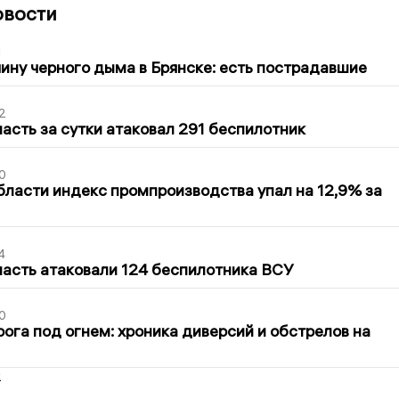
овости
1
ину черного дыма в Брянске: есть пострадавшие
2
асть за сутки атаковал 291 беспилотник
0
бласти индекс промпроизводства упал на 12,9% за
4
асть атаковали 124 беспилотника ВСУ
0
ога под огнем: хроника диверсий и обстрелов на
2