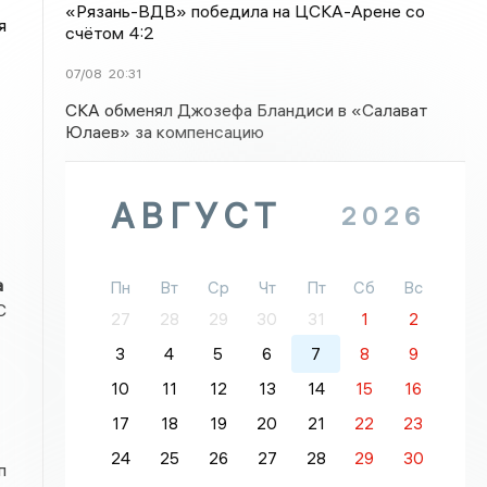
«Рязань-ВДВ» победила на ЦСКА-Арене со
я
счётом 4:2
07/08
20:31
СКА обменял Джозефа Бландиси в «Салават
Юлаев» за компенсацию
АВГУСТ
2026
а
Пн
Вт
Ср
Чт
Пт
Сб
Вс
С
27
28
29
30
31
1
2
3
4
5
6
7
8
9
10
11
12
13
14
15
16
17
18
19
20
21
22
23
24
25
26
27
28
29
30
п