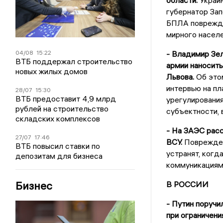
области.
Украин
губернатор Зап
БПЛА поврежде
мирного населе
04/08
15:22
- Владимир Зел
ВТБ поддержал строительство
армии наносить
новых жилых домов
Львова.
Об этом
интервью на пл
28/07
15:30
ВТБ предоставит 4,9 млрд
урегулирования
рублей на строительство
субъектности, 
складских комплексов
- На ЗАЭС расс
27/07
17:46
ВСУ.
Поврежден
ВТБ повысил ставки по
устранят, когд
депозитам для бизнеса
коммуникациям
Бизнес
В РОССИИ
- Путин поручи
при ограничени