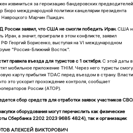
жен извиниться за героизацию бандеровских предводителей
ор Бюро международной политики канцелярии президента
 Навроцкого Марчин Пшидач.
Д России заявил, что США не смогли победить Иран.
США н
ь Иран, а значит, проиграли в этом конфликте, заявил
РФ Георгий Борисенко, выступая на VI международном
руме "Россия-Ближний Восток".
стит правила въезда для туристов с 1 октября.
С этой даты в
тят мобильное приложение THIM. Через него туристы смогу
овую карту прибытия TDAC перед въездом в страну. Власти
что это ускорит прохождение контроля, сообщает
роператоров России (АТОР).
дется сбор средств для отработки заявок участников СВО
акупки оборудования могут перечислить как физические
рты Сбербанка 2202 2023 9685 4824), так и организации:
ЗОТОВ АЛЕКСЕЙ ВИКТОРОВИЧ