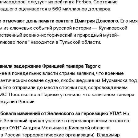
лиардеров, следует из рейтинга Forbes. Состояние
адшего оценивается в 560 миллионов долларов.
е отмечают день памяти святого Дмитрия Донского.
Его имя
м из ключевых событий русской истории — Куликовской
рственный военно-исторический и природный музей-
ликово поле" находится в Тульской области.
внили задержание Францией танкера Tagor с
ее в понедельник власти страны заявили, что военные
лантическом океане судно, якобы шедшее из Мурманска под
. Его отправили до места стоянки под сопровождением
С. Посольство в Париже уточнило, что капитаном танкера
ажданин России.
бовала извинений от Зеленского за героизацию УПА*.
На
 Зеленский принял участие в перезахоронении останков
еров ОУН* Андрея Мельника в Киевской области
в России террористические организации). Владимир