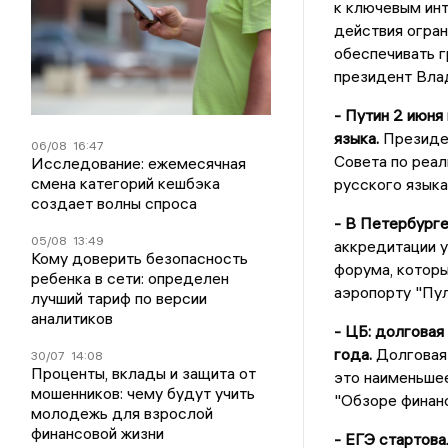
к ключевым инт
действия огран
обеспечивать г
президент Влад
- Путин 2 июня
языка.
Президе
06/08
16:47
Совета по реа
Исследование: ежемесячная
смена категорий кешбэка
русского языка
создает волны спроса
- В Петербург
05/08
13:49
аккредитации 
Кому доверить безопасность
форума, которы
ребенка в сети: определен
аэропорту "Пу
лучший тариф по версии
аналитиков
- ЦБ: долговая
года.
Долговая 
30/07
14:08
Проценты, вклады и защита от
это наименьшее
мошенников: чему будут учить
"Обзоре финанс
молодежь для взрослой
финансовой жизни
- ЕГЭ стартова