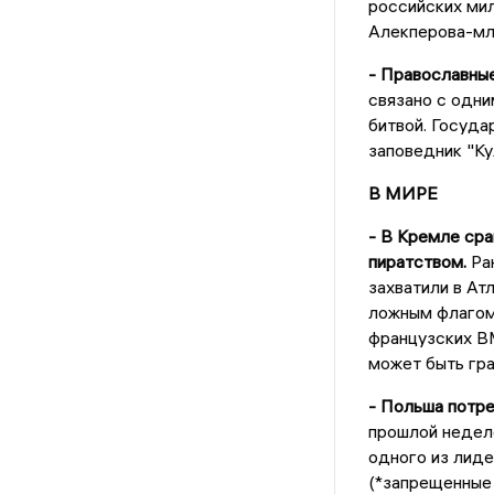
российских мил
Алекперова-мл
- Православны
связано с одни
битвой. Госуда
заповедник "Ку
В МИРЕ
- В Кремле сра
пиратством.
Ран
захватили в Ат
ложным флагом
французских ВМ
может быть гр
- Польша потре
прошлой неделе
одного из лид
(*запрещенные 