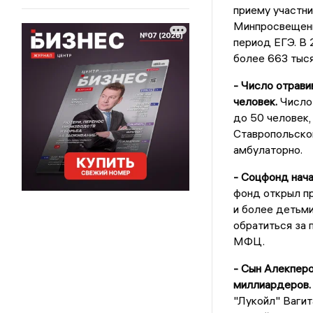
приему участни
Минпросвещени
период ЕГЭ. В 
более 663 тыся
- Число отрави
человек.
Число 
до 50 человек
Ставропольског
амбулаторно.
- Соцфонд нача
фонд открыл п
и более детьми
обратиться за 
МФЦ.
- Сын Алекпер
миллиардеров
"Лукойл" Ваги