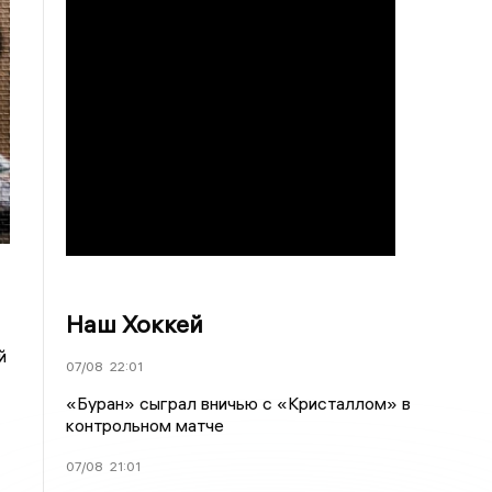
Наш Хоккей
й
07/08
22:01
«Буран» сыграл вничью с «Кристаллом» в
контрольном матче
07/08
21:01