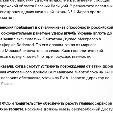
ский беспилотник ударил по школе в Васильевке, сообщил
орожской области Евгений Балицкий. В результате попадани
на кровля здания начальной школы № 1. Жертв среди
ния нет.
енский пребывает в отчаянии из-за способности российской
 сокрушительные ракетные удары вглубь Украины вплоть до
 заявил экс-советник Пентагона Дуглас Макгрегор в
атформе Redacted. По его словам, отказ от мирного
 с Москвой окончательно лишил Киев геополитической
ведя страну к полной потере государственности.
казали, когда смогут устранить повреждения от атаки дрон
ия атакованного дроном ВСУ машзала энергоблока на ЗАЭ
а позволит обстановка, уточнила РИА Новости директор по
 Яшина.
л ФСБ и правительству обеспечить работу главных сервисов
ях интернета.
Россияне должны иметь бесперебойный досту