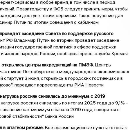
ернет-сервисам в любое время, в том числе в период
ичений. Правительству и ФСБ следует принять меры, чтобы
ражданам доступ к таким сервисам. Такое поручение дал
имир Путин по итогам совещания с кабмином.
 проведет заседание Совета по поддержке русского
нт РФ Владимир Путин во вторник проведет заседание
лизации государственной политики в сфере поддержки
 и языков народов России, сообщила пресс-служба Кремля.
е открылись центры аккредитаций на ПМЭФ.
Центры
участников Петербургского международного экономическо
й стартует 3 июня, открылись в городских гостиницах и в
лково", передают корреспонденты РИА Новости.
 нагрузка россиян снизилась до минимума с 2019
нагрузка россиян снизилась по итогам 2025 года до 9,1% -
 значение как минимум с начала 2019 года, говорится в
овой стабильности" Банка России.
л в штатном режиме.
Все экзаменационные пункты готовы к