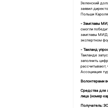
Зеленский дол
заявил директ
Польши Кароля
- Замглавы МИ
смогли победит
замглавы МИД 
экспертном фо
- Таиланд упро
Таиланде запус
заполнить цифр
рассчитывают, 
Ассоциация ту
Волонтерами ве
Средства для з
лица (номер ка
Получатель: 