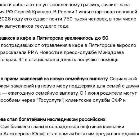
ков и работают по установленному графику, заявил глава
я РФ Сергей Кравцов. В России 1 июня стартовал основной
2026 году его сдают почти 750 тысяч человек, в том числе
ч выпускников текущего года.
вшихся в кафе в Пятигорске увеличилось до 50
пострадавших от отравления в кафе в Пятигорске выросло
, рассказали РИА Новости в пресс-службе Минздрава
о края. 41 в стационаре и девять получают помощь
л прием заявлений на новую семейную выплату.
Социальный
рием заявлений на новую меру поддержки для семей с двум
 — ежегодную семейную выплату. С 1 июня родители могут
пособием через "Госуслуги", клиентские службы СФР и
ова стал богатейшим наследником российских
.
Сын бывшего главы и совладельца нефтяной компании
та Алекперова Юсуф стал самым богатым среди наследнико