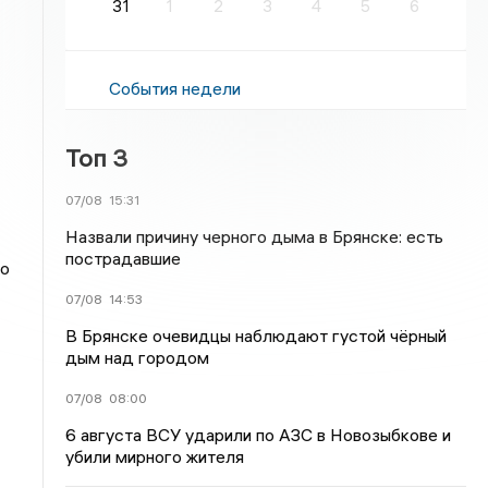
31
1
2
3
4
5
6
События недели
Топ 3
07/08
15:31
Назвали причину черного дыма в Брянске: есть
пострадавшие
го
07/08
14:53
В Брянске очевидцы наблюдают густой чёрный
дым над городом
07/08
08:00
6 августа ВСУ ударили по АЗС в Новозыбкове и
убили мирного жителя