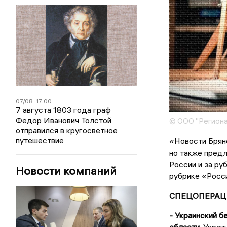
07/08
17:00
7 августа 1803 года граф
Федор Иванович Толстой
© ООО "Региона
отправился в кругосветное
путешествие
«Новости Брянс
но также предл
России и за ру
Новости компаний
рубрике «Росси
СПЕЦОПЕРАЦ
- Украинский б