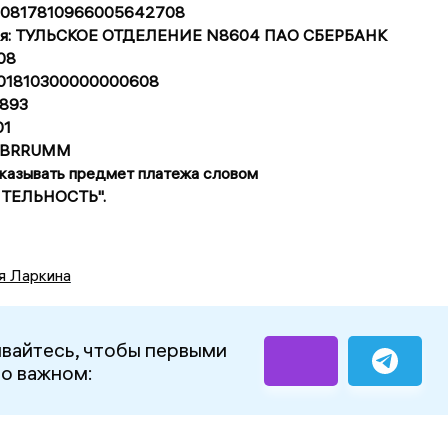
 40817810966005642708
еля: ТУЛЬСКОЕ ОТДЕЛЕНИЕ N8604 ПАО СБЕРБАНК
08
0101810300000000608
893
01
SABRRUMM
указывать предмет платежа словом
ТЕЛЬНОСТЬ".
я Ларкина
вайтесь, чтобы первыми
 о важном: