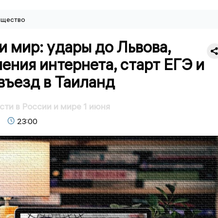
щество
и мир: удары до Львова,
ения интернета, старт ЕГЭ и
въезд в Таиланд
сти в России и мире 1 июня
23:00