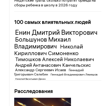
Недетские траты: сколько потратят брянцы на
сборы ребенка в школу в 2026 году
100 самых влиятельных людей
Енин Дмитрий Викторович
Большунов Михаил
Владимирович
Николай
Кириллович Симоненко
Тимошков Алексей Николаевич
Андрей Антанасович Канчельскис
Александр Сергеевич Исаев
Геннадий
Григорьевич Селебин
Геннадий Владимирович Лемешов
Николай Васильевич Денин
Расследования