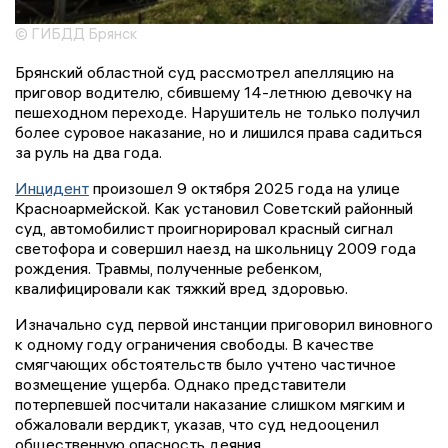
© ГИБДД Брянск
Брянский областной суд рассмотрел апелляцию на
приговор водителю, сбившему 14-летнюю девочку на
пешеходном переходе. Нарушитель не только получил
более суровое наказание, но и лишился права садиться
за руль на два года.
Инцидент
произошел 9 октября 2025 года на улице
Красноармейской. Как установил Советский районный
суд, автомобилист проигнорировал красный сигнал
светофора и совершил наезд на школьницу 2009 года
рождения. Травмы, полученные ребенком,
квалифицировали как тяжкий вред здоровью.
Изначально суд первой инстанции приговорил виновного
к одному году ограничения свободы. В качестве
смягчающих обстоятельств было учтено частичное
возмещение ущерба. Однако представители
потерпевшей посчитали наказание слишком мягким и
обжаловали вердикт, указав, что суд недооценил
общественную опасность деяния.