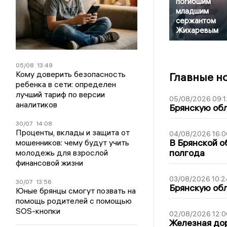
погибшим
младшим
сержантом
Жихаревым
05/08
13:49
Кому доверить безопасность
Главные н
ребенка в сети: определен
лучший тариф по версии
05/08/2026 09:1
аналитиков
Брянскую обл
30/07
14:08
Проценты, вклады и защита от
04/08/2026 16:0
В Брянской о
мошенников: чему будут учить
полгода
молодежь для взрослой
финансовой жизни
03/08/2026 10:2
30/07
13:56
Брянскую обл
Юные брянцы смогут позвать на
помощь родителей с помощью
SOS-кнопки
02/08/2026 12:0
Железная дор