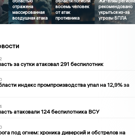
областью
области погибли
Жителям регион
отражена
восемь человек
рекомендовано
массированная
от атак
укрыться из-за
воздушная атака
противника
угрозы БПЛА
овости
2
асть за сутки атаковал 291 беспилотник
0
бласти индекс промпроизводства упал на 12,9% за
4
асть атаковали 124 беспилотника ВСУ
0
ога под огнем: хроника диверсий и обстрелов на