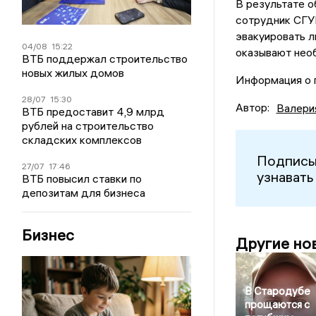
В результате о
сотрудник СГУ
эвакуировать л
04/08
15:22
оказывают нео
ВТБ поддержал строительство
новых жилых домов
Информация о п
28/07
15:30
Автор:
Валери
ВТБ предоставит 4,9 млрд
рублей на строительство
складских комплексов
Подписы
27/07
17:46
узнавать
ВТБ повысил ставки по
депозитам для бизнеса
Бизнес
Другие но
В Стародубе
прощаются с