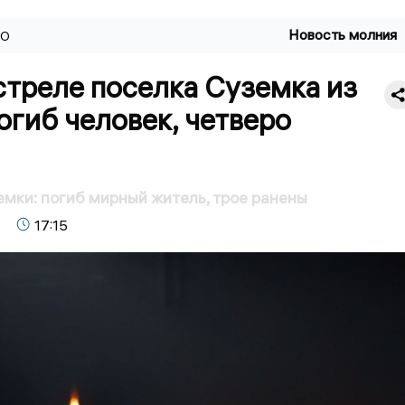
Новость молния
ВО
стреле поселка Суземка из
гиб человек, четверо
мки: погиб мирный житель, трое ранены
17:15