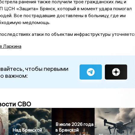
бстрела ранения также получили трое гражданских лиц и
П ЦСН «Защита» Брянск, который в момент удара помогал
юдей. Все пострадавшие доставлены в больницу, где им
бходимую медпомощь.
оследствиях атаки по объектам инфраструктуры уточняетс
я Ларкина
вайтесь, чтобы первыми
 о важном:
вости СВО
В июле 2026 года
Над Брянской
в Брянской