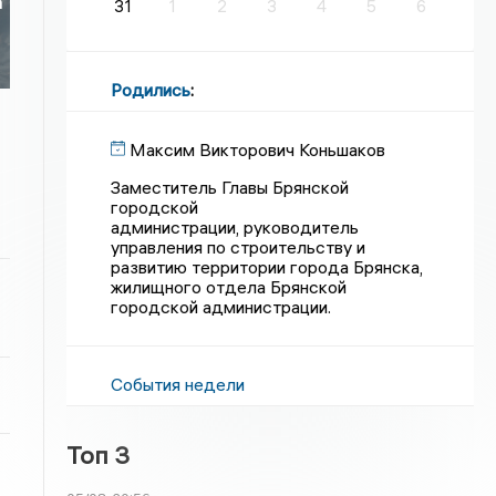
а
31
1
2
3
4
5
6
Родились
:
Максим Викторович Коньшаков
Заместитель Главы Брянской
городской
администрации, руководитель
управления по строительству и
развитию территории города Брянска,
жилищного отдела Брянской
городской администрации.
События недели
Топ 3