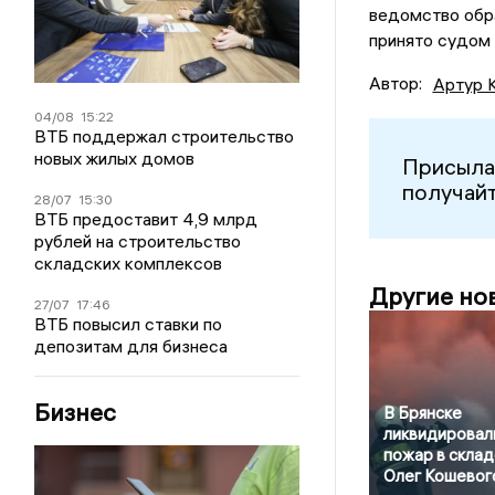
ведомство обра
принято судом 
Автор:
Артур 
04/08
15:22
ВТБ поддержал строительство
новых жилых домов
Присыла
получайт
28/07
15:30
ВТБ предоставит 4,9 млрд
рублей на строительство
складских комплексов
Другие но
27/07
17:46
ВТБ повысил ставки по
депозитам для бизнеса
Бизнес
В Брянске
ликвидировал
пожар в склад
Олег Кошевог