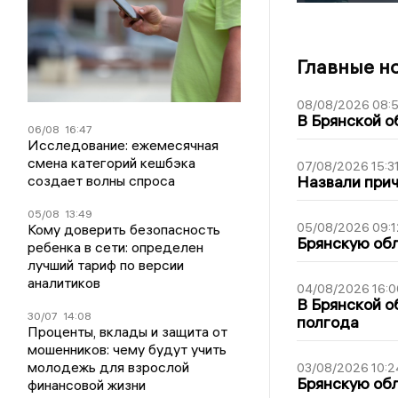
Главные н
08/08/2026 08:
В Брянской о
06/08
16:47
Исследование: ежемесячная
смена категорий кешбэка
07/08/2026 15:3
создает волны спроса
Назвали прич
05/08
13:49
05/08/2026 09:1
Кому доверить безопасность
Брянскую обл
ребенка в сети: определен
лучший тариф по версии
аналитиков
04/08/2026 16:0
В Брянской о
30/07
14:08
полгода
Проценты, вклады и защита от
мошенников: чему будут учить
молодежь для взрослой
03/08/2026 10:2
Брянскую обл
финансовой жизни