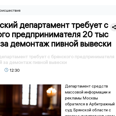
оисшествия
ский департамент требует с
ого предпринимателя 20 тыс
 за демонтаж пивной вывески
департамент требует с брянского предпринимателя
й за демонтаж пивной вывески
12:30
Департамент средств
массовой информации и
рекламы Москвы
обратился в Арбитражный
суд Брянской области с
иском к индивидуальному