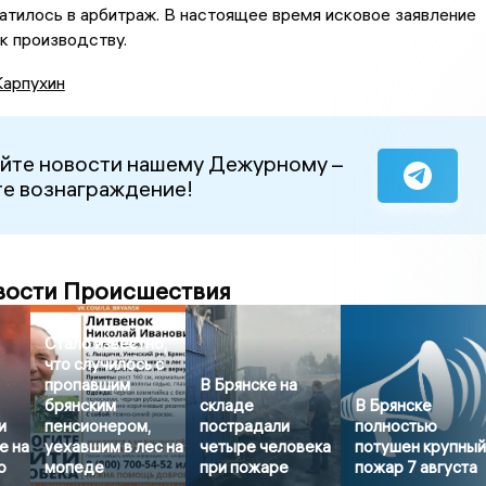
тилось в арбитраж. В настоящее время исковое заявление
к производству.
Карпухин
йте новости нашему Дежурному –
е вознаграждение!
вости Происшествия
Стало известно,
что случилось с
пропавшим
В Брянске на
брянским
складе
В Брянске
и
пенсионером,
пострадали
полностью
е на
уехавшим в лес на
четыре человека
потушен крупны
о
мопеде
при пожаре
пожар 7 августа