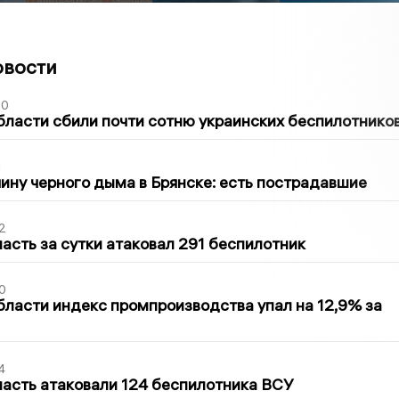
овости
50
бласти сбили почти сотню украинских беспилотнико
1
ину черного дыма в Брянске: есть пострадавшие
2
асть за сутки атаковал 291 беспилотник
0
бласти индекс промпроизводства упал на 12,9% за
4
асть атаковали 124 беспилотника ВСУ