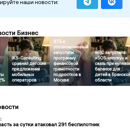
ируйте наши новости:
вости Бизнес
ВТБ и
уполномоченный
запустили
МТС запустила
iKS-Consulting
программу
«SOS-кнопку» и
сравнил детские
финансовой
связь при нулево
предложения
грамотности
балансе для
ты
мобильных
подростков в
детей в Брянско
22%
операторов
Москве
области
овости
2
асть за сутки атаковал 291 беспилотник