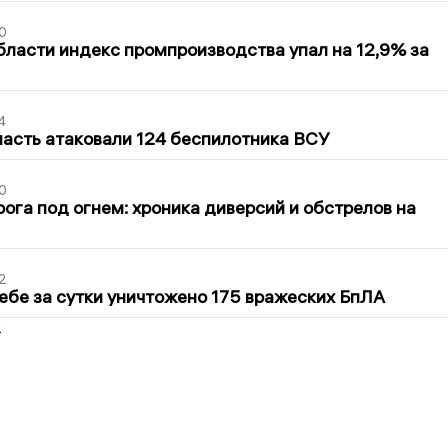
0
бласти индекс промпроизводства упал на 12,9% за
4
асть атаковали 124 беспилотника ВСУ
0
ога под огнем: хроника диверсий и обстрелов на
2
ебе за сутки уничтожено 175 вражеских БпЛА
2