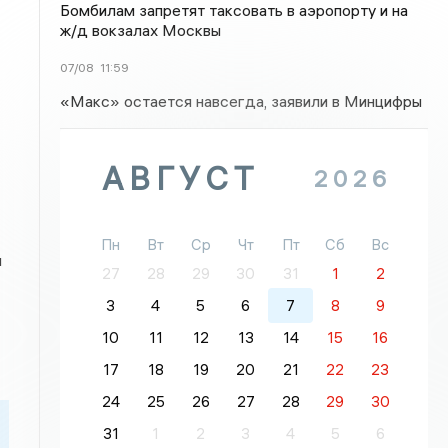
Бомбилам запретят таксовать в аэропорту и на
ж/д вокзалах Москвы
07/08
11:59
«Макс» остается навсегда, заявили в Минцифры
АВГУСТ
2026
Пн
Вт
Ср
Чт
Пт
Сб
Вс
и
27
28
29
30
31
1
2
3
4
5
6
7
8
9
10
11
12
13
14
15
16
17
18
19
20
21
22
23
24
25
26
27
28
29
30
31
1
2
3
4
5
6