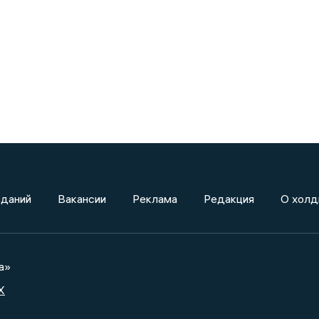
зданий
Вакансии
Реклама
Редакция
О холд
а»
X