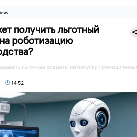
знес
ет получить льготный
 на роботизацию
одства?
ыдавать льготные кредиты на покупку промышленны
14:52