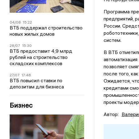
Программа пре
предприятий, р
04/08
15:22
России. Средс
ВТБ поддержал строительство
робототехники,
новых жилых домов
систем.
28/07
15:30
ВТБ предоставит 4,9 млрд
В ВТБ отметили
рублей на строительство
автоматизация
складских комплексов
позволяет смяг
после того, ка
27/07
17:46
ВТБ повысил ставки по
Ожидается, чт
депозитам для бизнеса
кредитами смо
промышленности
проекты модер
Бизнес
Автор:
Валери