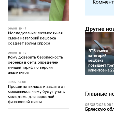
Коммент
Другие но
06/08
16:47
Исследование: ежемесячная
смена категорий кешбэка
создает волны спроса
ВТБ: смена
05/08
13:49
категорий
Кому доверить безопасность
кешбэка
ребенка в сети: определен
повышает тра
лучший тариф по версии
клиентов на 
аналитиков
30/07
14:08
Проценты, вклады и защита от
мошенников: чему будут учить
Главные н
молодежь для взрослой
финансовой жизни
05/08/2026 09:1
Брянскую обл