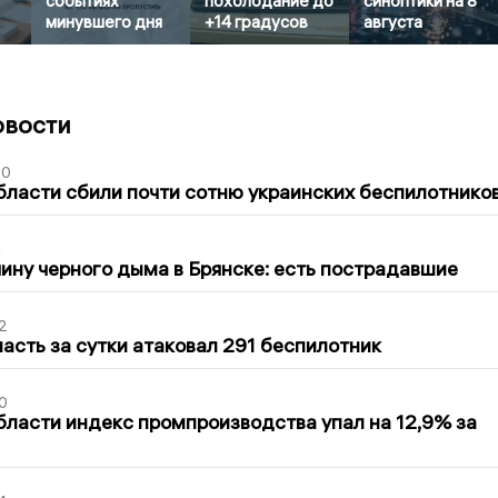
событиях
похолодание до
синоптики на 8
минувшего дня
+14 градусов
августа
овости
50
бласти сбили почти сотню украинских беспилотнико
1
ину черного дыма в Брянске: есть пострадавшие
2
асть за сутки атаковал 291 беспилотник
0
бласти индекс промпроизводства упал на 12,9% за