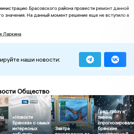
министрацию Брасовского района провести ремонт данной
о значения. На данный момент решение еще не вступило в
я Ларкина
ируйте наши новости:
вости Общество
Град, грозу и
лы
«Новости
ливень
Брянска» о самых
спрогнозировал
интересных
Завтра
брянские