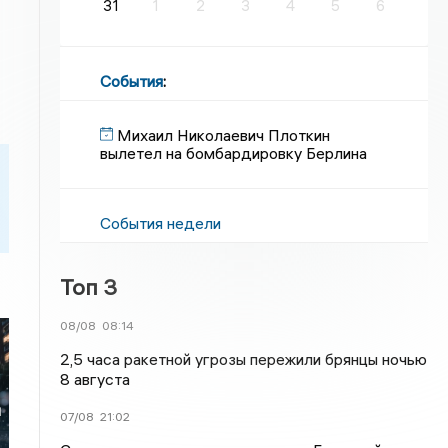
31
1
2
3
4
5
6
События
:
Михаил Николаевич Плоткин
вылетел на бомбардировку Берлина
События недели
Топ 3
08/08
08:14
2,5 часа ракетной угрозы пережили брянцы ночью
8 августа
и
07/08
21:02