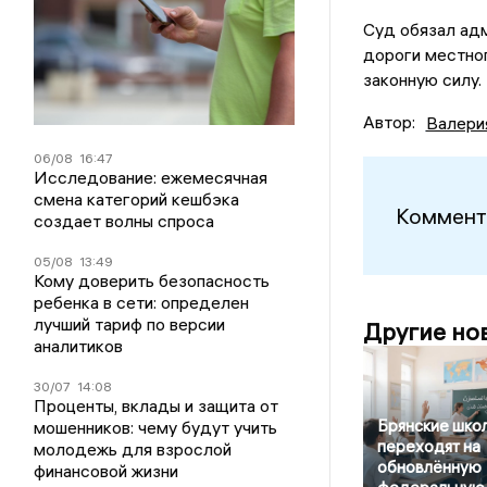
Суд обязал ад
дороги местног
законную силу.
Автор:
Валери
06/08
16:47
Исследование: ежемесячная
смена категорий кешбэка
Коммент
создает волны спроса
05/08
13:49
Кому доверить безопасность
ребенка в сети: определен
лучший тариф по версии
Другие но
аналитиков
30/07
14:08
Проценты, вклады и защита от
Брянские шко
мошенников: чему будут учить
переходят на
молодежь для взрослой
обновлённую
финансовой жизни