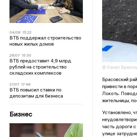
04/08
15:22
ВТБ поддержал строительство
новых жилых домов
28/07
15:30
ВТБ предоставит 4,9 млрд
рублей на строительство
© Канал Брянск
складских комплексов
Брасовский рай
27/07
17:46
привести в пор
ВТБ повысил ставки по
Локоть. Повод
депозитам для бизнеса
жительницы, по
Установлено, ч
Бизнес
неудовлетворит
часть дороги с
улице затрудне