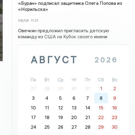
«Буран» подписал защитника Олега Попова из
«Норильска»
08/08
11:31
Овечкин предложил пригласить детскую
команду из США на Кубок своего имени
АВГУСТ
2026
Пн
Вт
Ср
Чт
Пт
Сб
Вс
27
28
29
30
31
1
2
3
4
5
6
7
8
9
10
11
12
13
14
15
16
17
18
19
20
21
22
23
24
25
26
27
28
29
30