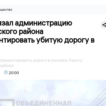
щество
язал администрацию
ского района
нтировать убитую дорогу в
тремонтировать дорогу в поселке Локоть
района
20:00