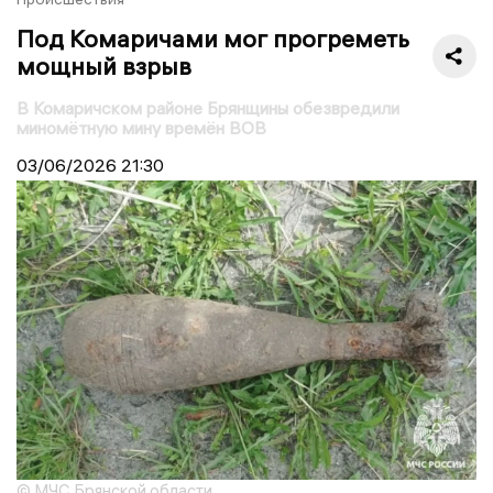
Под Комаричами мог прогреметь
мощный взрыв
В Комаричском районе Брянщины обезвредили
миномётную мину времён ВОВ
03/06/2026
21:30
© МЧС Брянской области