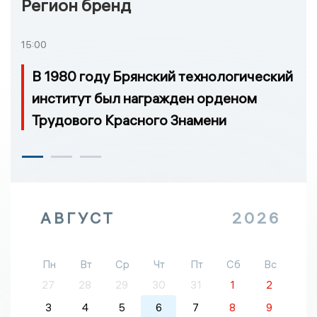
Регион бренд
15:00
В 1980 году Брянский технологический
институт был награжден орденом
Трудового Красного Знамени
АВГУСТ
2026
Пн
Вт
Ср
Чт
Пт
Сб
Вс
27
28
29
30
31
1
2
3
4
5
6
7
8
9