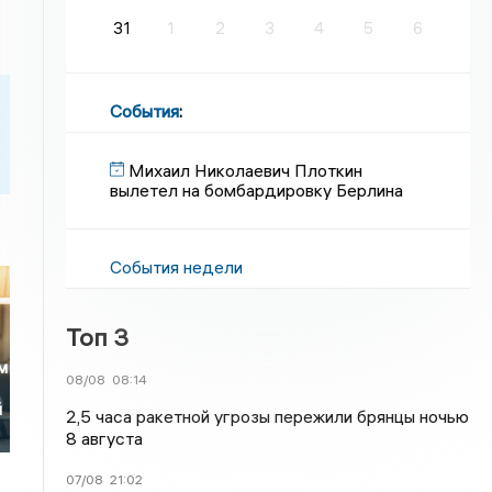
31
1
2
3
4
5
6
События
:
Михаил Николаевич Плоткин
вылетел на бомбардировку Берлина
События недели
Топ 3
м
08/08
08:14
й
2,5 часа ракетной угрозы пережили брянцы ночью
8 августа
07/08
21:02