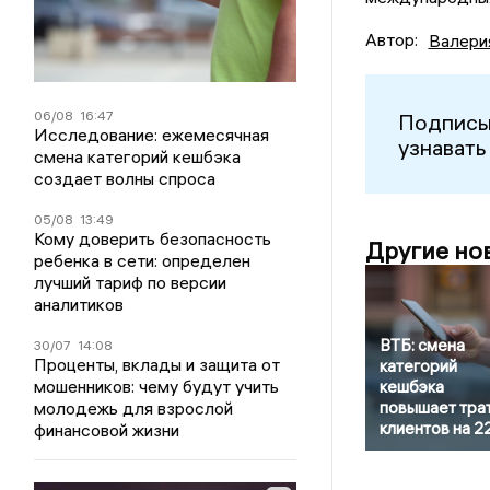
Автор:
Валери
06/08
16:47
Подписы
Исследование: ежемесячная
узнавать
смена категорий кешбэка
создает волны спроса
05/08
13:49
Кому доверить безопасность
Другие но
ребенка в сети: определен
лучший тариф по версии
аналитиков
ВТБ: смена
30/07
14:08
Проценты, вклады и защита от
категорий
мошенников: чему будут учить
кешбэка
молодежь для взрослой
повышает тра
клиентов на 
финансовой жизни