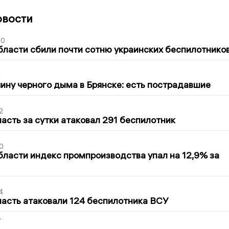
овости
50
бласти сбили почти сотню украинских беспилотнико
1
ину черного дыма в Брянске: есть пострадавшие
2
асть за сутки атаковал 291 беспилотник
0
бласти индекс промпроизводства упал на 12,9% за
4
асть атаковали 124 беспилотника ВСУ
2