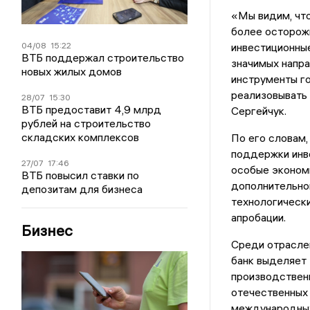
«Мы видим, что
более осторож
04/08
15:22
инвестиционные
ВТБ поддержал строительство
значимых напра
новых жилых домов
инструменты г
реализовывать
28/07
15:30
ВТБ предоставит 4,9 млрд
Сергейчук.
рублей на строительство
складских комплексов
По его словам,
поддержки инве
27/07
17:46
особые экономи
ВТБ повысил ставки по
дополнительног
депозитам для бизнеса
технологически
апробации.
Бизнес
Среди отраслей
банк выделяет
производственн
отечественных 
международных