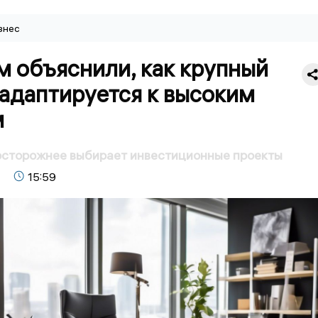
знес
м объяснили, как крупный
адаптируется к высоким
м
осторожнее выбирает инвестиционные проекты
15:59