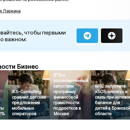
я Ларкина
вайтесь, чтобы первыми
 о важном:
вости Бизнес
ВТБ и
уполномоченный
запустили
МТС запустила
iKS-Consulting
программу
«SOS-кнопку» и
сравнил детские
финансовой
связь при нулево
предложения
грамотности
балансе для
ты
мобильных
подростков в
детей в Брянско
22%
операторов
Москве
области