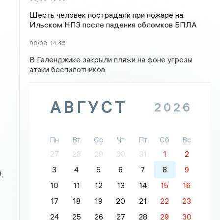
Шесть человек пострадали при пожаре на
Ильском НПЗ после падения обломков БПЛА
08/08
14:45
В Геленджике закрыли пляжи на фоне угрозы
атаки беспилотников
АВГУСТ
2026
Пн
Вт
Ср
Чт
Пт
Сб
Вс
27
28
29
30
31
1
2
3
4
5
6
7
8
9
,
10
11
12
13
14
15
16
17
18
19
20
21
22
23
24
25
26
27
28
29
30