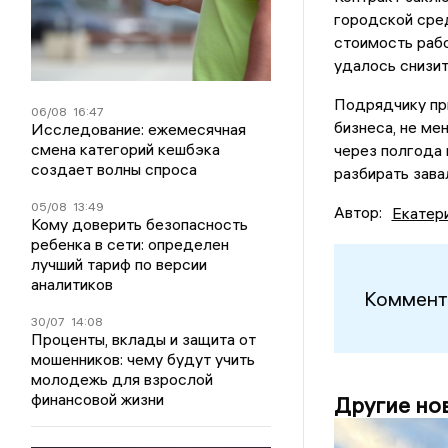
городской сред
стоимость рабо
удалось снизит
Подрядчику при
06/08
16:47
бизнеса, не ме
Исследование: ежемесячная
смена категорий кешбэка
через полгода 
создает волны спроса
разбирать зава
05/08
13:49
Автор:
Екатер
Кому доверить безопасность
ребенка в сети: определен
лучший тариф по версии
аналитиков
Коммент
30/07
14:08
Проценты, вклады и защита от
мошенников: чему будут учить
молодежь для взрослой
финансовой жизни
Другие но