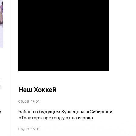
о
и
Наш Хоккей
06/08
17:01
Бабаев о будущем Кузнецова: «Сибирь» и
о
«Трактор» претендуют на игрока
06/08
16:31