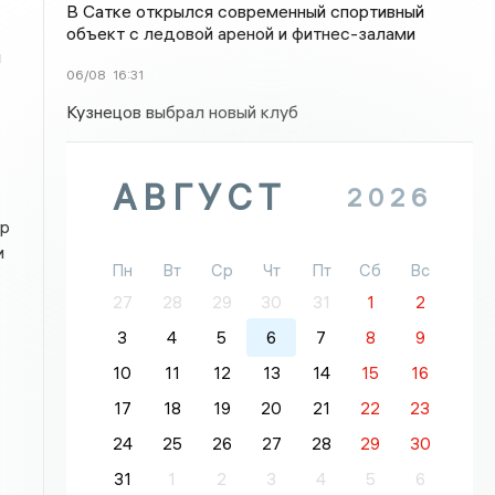
В Сатке открылся современный спортивный
объект с ледовой ареной и фитнес-залами
й
06/08
16:31
Кузнецов выбрал новый клуб
АВГУСТ
2026
ер
и
Пн
Вт
Ср
Чт
Пт
Сб
Вс
27
28
29
30
31
1
2
3
4
5
6
7
8
9
10
11
12
13
14
15
16
17
18
19
20
21
22
23
24
25
26
27
28
29
30
31
1
2
3
4
5
6