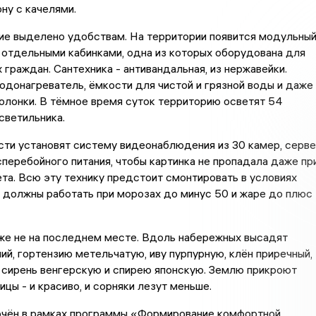
ну с качелями.
ие выделено удобствам. На территории появится модульны
 отдельными кабинками, одна из которых оборудована для
граждан. Сантехника - антивандальная, из нержавейки.
одонагреватель, ёмкости для чистой и грязной воды и даже
олонки. В тёмное время суток территорию осветят 54
светильника.
ти установят систему видеонаблюдения из 30 камер, серв
сперебойного питания, чтобы картинка не пропадала даже пр
та. Всю эту технику предстоит смонтировать в условиях
 должны работать при морозах до минус 50 и жаре до плюс
же не на последнем месте. Вдоль набережных высадят
ий, гортензию метельчатую, иву пурпурную, клён приречный,
 сирень венгерскую и спирею японскую. Землю прикроют
ицы - и красиво, и сорняки лезут меньше.
ючён в рамках программы «Формирование комфортной