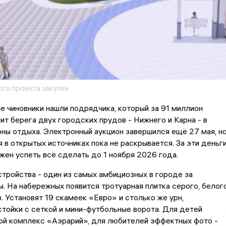
го проекта закупки
 чиновники нашли подрядчика, который за 91 миллион
ит берега двух городских прудов - Нижнего и Карна - в
ны отдыха. Электронный аукцион завершился ещё 27 мая, н
 в открытых источниках пока не раскрывается. За эти деньг
ен успеть всё сделать до 1 ноября 2026 года.
тройства - один из самых амбициозных в городе за
. На набережных появится тротуарная плитка серого, белог
в. Установят 19 скамеек «Евро» и столько же урн,
тойки с сеткой и мини-футбольные ворота. Для детей
ой комплекс «Аэрарий», для любителей эффектных фото -