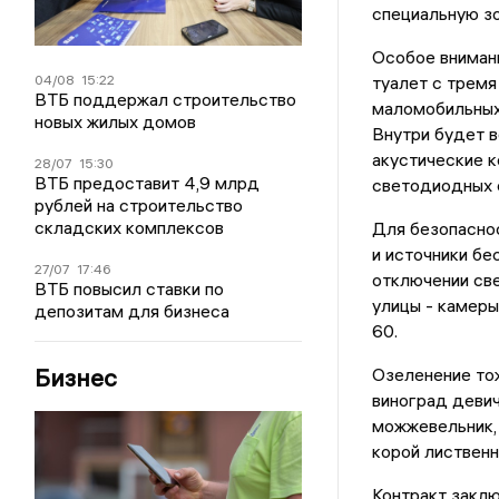
специальную зо
Особое вниман
04/08
15:22
туалет с тремя
ВТБ поддержал строительство
маломобильных 
новых жилых домов
Внутри будет в
акустические к
28/07
15:30
ВТБ предоставит 4,9 млрд
светодиодных 
рублей на строительство
складских комплексов
Для безопаснос
и источники бе
27/07
17:46
отключении све
ВТБ повысил ставки по
улицы - камеры
депозитам для бизнеса
60.
Бизнес
Озеленение то
виноград девич
можжевельник,
корой лиственн
Контракт закл