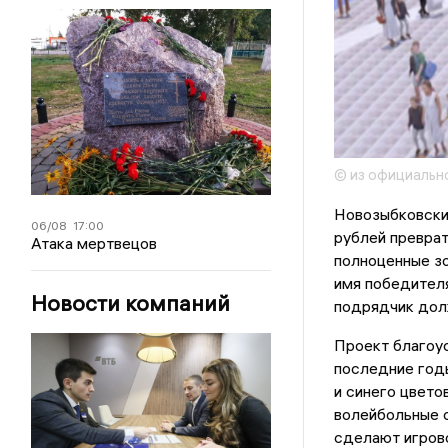
© из официально
Новозыбковские
06/08
17:00
рублей преврат
Атака мертвецов
полноценные зо
имя победителя
Новости компаний
подрядчик долж
Проект благоус
последние годы
и синего цвето
волейбольные с
сделают игров