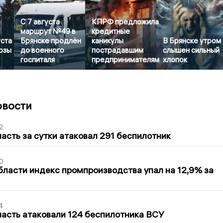
С 7 августа
КПРФ предложила
маршрут №49 в
кредитные
уста
Брянске продлён
каникулы
В Брянске утром
озы
до военного
пострадавшим
слышен сильный
госпиталя
предпринимателям
хлопок
овости
2
асть за сутки атаковал 291 беспилотник
0
бласти индекс промпроизводства упал на 12,9% за
4
асть атаковали 124 беспилотника ВСУ