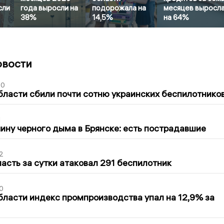
сли
года выросли на
подорожала на
месяцев выросл
38%
14,5%
на 64%
овости
50
бласти сбили почти сотню украинских беспилотнико
1
ину черного дыма в Брянске: есть пострадавшие
2
асть за сутки атаковал 291 беспилотник
0
бласти индекс промпроизводства упал на 12,9% за