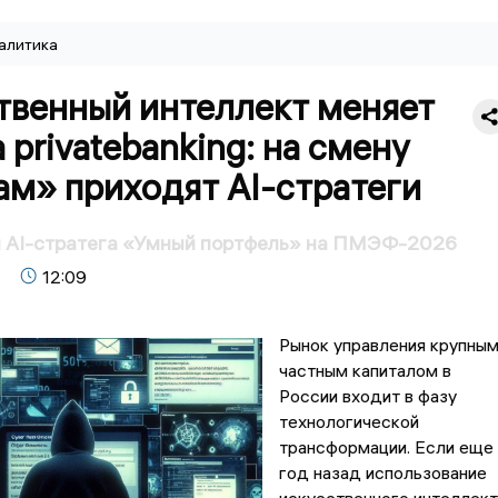
алитика
твенный интеллект меняет
 privatebanking: на смену
ам» приходят AI-стратеги
л AI-стратега «Умный портфель» на ПМЭФ-2026
12:09
Рынок управления крупны
частным капиталом в
России входит в фазу
технологической
трансформации. Если еще
год назад использование