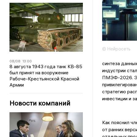
© Нейросеть
08/08
13:00
синтеза данны
8 августа 1943 года танк КВ-85
индустрии стал
был принят на вооружение
ПМЭФ-2026. Эт
Рабоче-Крестьянской Красной
привилегирован
Армии
стратегию рас
инвестиции и з
Новости компаний
Как пояснил чл
от ранних верс
отдельных про