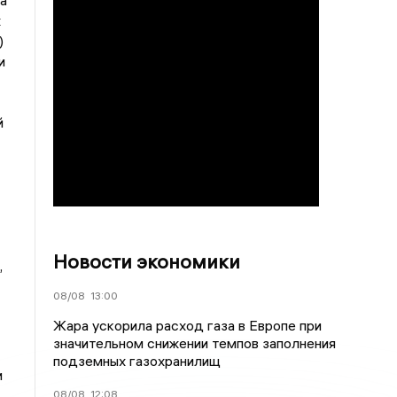
а
х
)
и
й
Новости экономики
,
08/08
13:00
Жара ускорила расход газа в Европе при
значительном снижении темпов заполнения
подземных газохранилищ
и
08/08
12:08