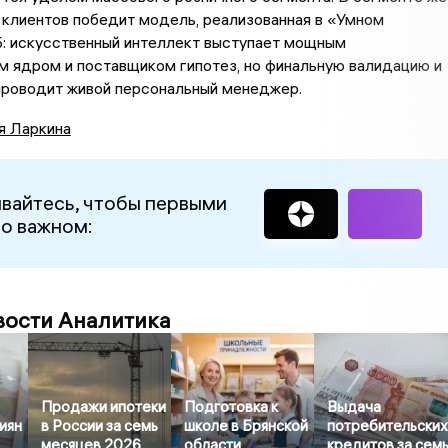
клиентов победит модель, реализованная в «Умном
: искусственный интеллект выступает мощным
м ядром и поставщиком гипотез, но финальную валидацию и
проводит живой персональный менеджер.
я Ларкина
вайтесь, чтобы первыми
 о важном:
вости Аналитика
Продажи ипотеки
Подготовка к
Выдача
иян
в России за семь
школе в Брянской
потребительски
месяцев 2026
области
кредитов за сем