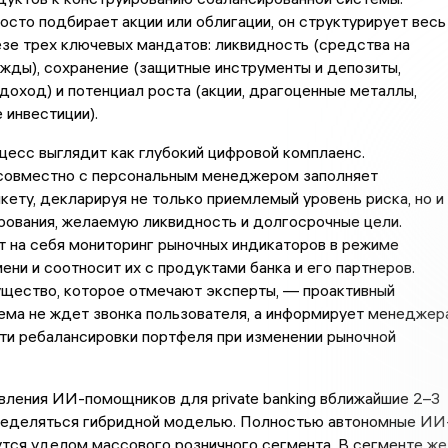
осто подбирает акции или облигации, он структурирует весь
езе трех ключевых мандатов: ликвидность (средства на
жды), сохранение (защитные инструменты и депозиты,
оход) и потенциал роста (акции, драгоценные металлы,
 инвестиции).
цесс выглядит как глубокий цифровой комплаенс.
совместно с персональным менеджером заполняет
кету, декларируя не только приемлемый уровень риска, но и
рования, желаемую ликвидность и долгосрочные цели.
 на себя мониторинг рыночных индикаторов в режиме
ени и соотносит их с продуктами банка и его партнеров.
ущество, которое отмечают эксперты, — проактивный
ема не ждет звонка пользователя, а информирует менеджер
ти ребалансировки портфеля при изменении рыночной
вления ИИ-помощников для private banking вближайшие 2–3
ределяться гибридной моделью. Полностью автономные ИИ
тся уделом массового розничного сегмента. В сегменте же