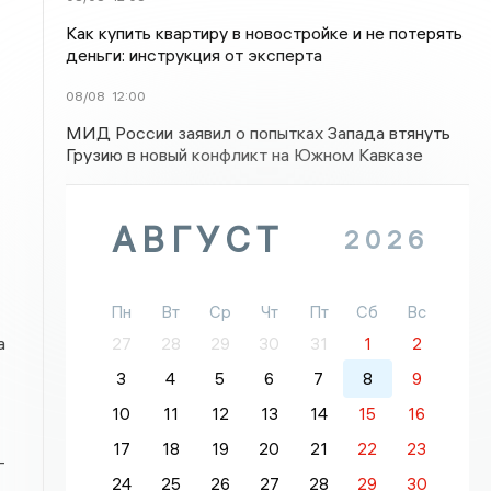
Как купить квартиру в новостройке и не потерять
деньги: инструкция от эксперта
08/08
12:00
МИД России заявил о попытках Запада втянуть
Грузию в новый конфликт на Южном Кавказе
АВГУСТ
2026
Пн
Вт
Ср
Чт
Пт
Сб
Вс
а
27
28
29
30
31
1
2
3
4
5
6
7
8
9
10
11
12
13
14
15
16
17
18
19
20
21
22
23
-
24
25
26
27
28
29
30