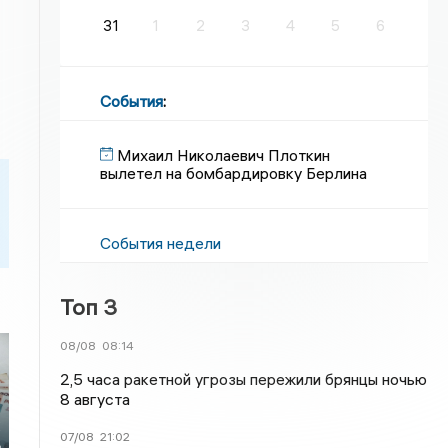
31
1
2
3
4
5
6
События
:
Михаил Николаевич Плоткин
вылетел на бомбардировку Берлина
События недели
Топ 3
08/08
08:14
2,5 часа ракетной угрозы пережили брянцы ночью
8 августа
х
07/08
21:02
ь