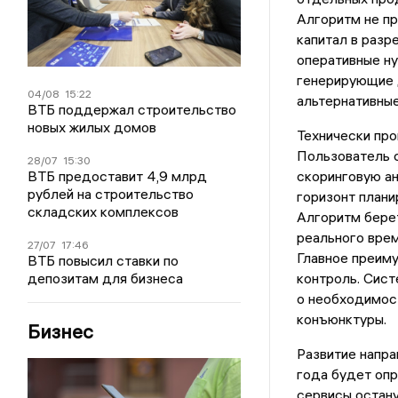
Алгоритм не пр
капитал в разр
оперативные ну
генерирующие д
04/08
15:22
альтернативные
ВТБ поддержал строительство
новых жилых домов
Технически про
Пользователь 
28/07
15:30
ВТБ предоставит 4,9 млрд
скоринговую ан
рублей на строительство
горизонт плани
складских комплексов
Алгоритм берет
реального врем
27/07
17:46
Главное преим
ВТБ повысил ставки по
депозитам для бизнеса
контроль. Сист
о необходимос
конъюнктуры.
Бизнес
Развитие напра
года будет оп
сервисы остану