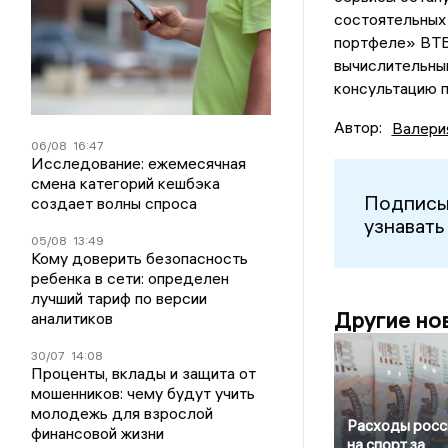
состоятельных 
портфеле» ВТБ
вычислительны
консультацию 
Автор:
Валери
06/08
16:47
Исследование: ежемесячная
смена категорий кешбэка
Подписы
создает волны спроса
узнавать
05/08
13:49
Кому доверить безопасность
ребенка в сети: определен
лучший тариф по версии
Другие но
аналитиков
30/07
14:08
Проценты, вклады и защита от
мошенников: чему будут учить
молодежь для взрослой
Расходы росс
финансовой жизни
на спорт за