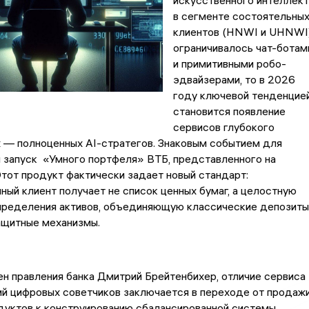
искусственного интеллект
в сегменте состоятельны
клиентов (HNWI и UHNWI
ограничивалось чат-ботам
и примитивными робо-
эдвайзерами, то в 2026
году ключевой тенденцие
становится появление
сервисов глубокого
х — полноценных AI-стратегов. Знаковым событием для
 запуск «Умного портфеля» ВТБ, представленного на
от продукт фактически задает новый стандарт:
ный клиент получает не список ценных бумаг, а целостную
пределения активов, объединяющую классические депозиты
ащитные механизмы.
ен правления банка Дмитрий Брейтенбихер, отличие сервиса
ий цифровых советчиков заключается в переходе от продаж
дуктов к конструированию сбалансированной системы.