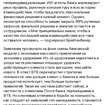
гипериндивидуализации: ИИ-агенты банка анализируют
риск-профиль, рыночную конъюнктуру и всю историю
взаимодействия, чтобы предлагать персональные
финансовые решения в нужный момент. Однако,
несмотря на способность машин закрыть 99% рутинных
запросов, финальное решение и эмпатия остаются за
сотрудником. «Мне принципиально важно, чтобы в
качестве последней мили взаимодействия все-таки
оставался человек», — подчеркнул Брейтенбихер.
Заявление прозвучало на фоне смены банковской
модели с экономики массового привлечения на
экономику удержания. Из-за удорожания маркетинга и
ухода части рекламных площадок удержать
действующего клиента стало выгоднее, чем найти
нового. В ответ ВТБ перезапустил стратегию
лояльности: чем дольше клиент с банком и чем больше
продуктов использует, тем больше получает
привилегий. Такая же система работает сейчас, в
частности с клиентами Почта банка, перешедшими в
ВТБ. Но ключевым отличием в борьбе за лояльность,
как следует из заявлений топ-менеджмента, становится
не только технологичная платформа, а способность