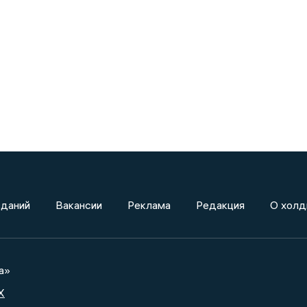
зданий
Вакансии
Реклама
Редакция
О холд
а»
X