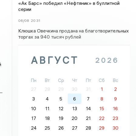
«Ак Барс» победил «Нефтяник» в буллитной
серии
06/08
20:31
Клюшка Овечкина продана на благотворительных
торгах за 940 тысяч рублей
АВГУСТ
2026
й
ь
Пн
Вт
Ср
Чт
Пт
Сб
Вс
27
28
29
30
31
1
2
—
3
4
5
6
7
8
9
10
11
12
13
14
15
16
17
18
19
20
21
22
23
24
25
26
27
28
29
30