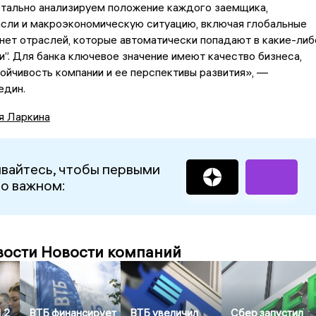
тально анализируем положение каждого заемщика,
асли и макроэкономическую ситуацию, включая глобальные
 нет отраслей, которые автоматически попадают в какие-либ
и”. Для банка ключевое значение имеют качество бизнеса,
ойчивость компании и ее перспективы развития», —
един.
я Ларкина
вайтесь, чтобы первыми
 о важном:
вости Новости компаний
,2
ВТБ финансирует
ВТБ увеличил
Сбер запустил