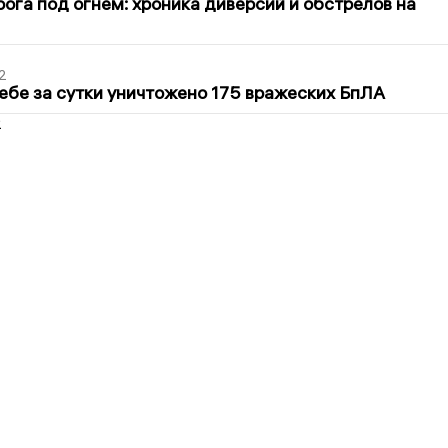
ога под огнем: хроника диверсий и обстрелов на
2
ебе за сутки уничтожено 175 вражеских БпЛА
2