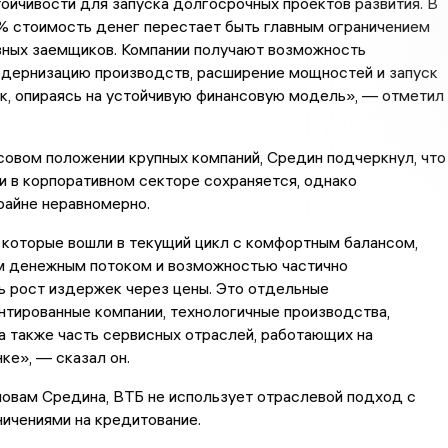
ойчивости для запуска долгосрочных проектов развития. В
% стоимость денег перестает быть главным ограничением
вных заемщиков. Компании получают возможность
одернизацию производств, расширение мощностей и запуск
к, опираясь на устойчивую финансовую модель», — отметил
совом положении крупных компаний, Средин подчеркнул, что
и в корпоративном секторе сохраняется, однако
райне неравномерно.
 которые вошли в текущий цикл с комфортным балансом,
 денежным потоком и возможностью частично
ь рост издержек через цены. Это отдельные
тированные компании, технологичные производства,
а также часть сервисных отраслей, работающих на
ке», — сказал он.
ловам Средина, ВТБ не использует отраслевой подход с
ичениями на кредитование.