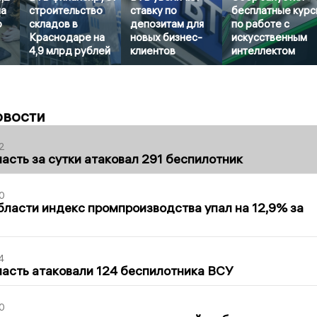
на
строительство
ставку по
бесплатные кур
о
складов в
депозитам для
по работе с
Краснодаре на
новых бизнес-
искусственным
4,9 млрд рублей
клиентов
интеллектом
овости
2
асть за сутки атаковал 291 беспилотник
0
бласти индекс промпроизводства упал на 12,9% за
4
асть атаковали 124 беспилотника ВСУ
0