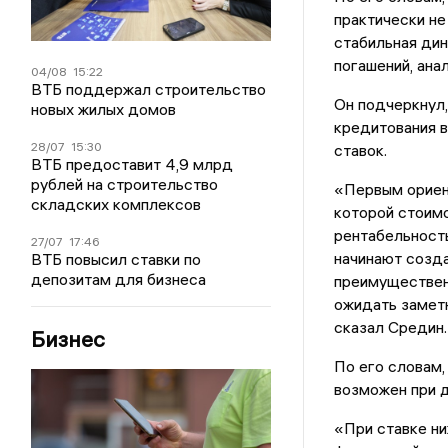
практически не
стабильная ди
погашений, ана
04/08
15:22
ВТБ поддержал строительство
Он подчеркнул,
новых жилых домов
кредитования в
28/07
15:30
ставок.
ВТБ предоставит 4,9 млрд
рублей на строительство
«Первым ориент
складских комплексов
которой стоимо
рентабельность
27/07
17:46
начинают созда
ВТБ повысил ставки по
депозитам для бизнеса
преимуществен
ожидать заметн
сказал Средин.
Бизнес
По его словам,
возможен при 
«При ставке ни