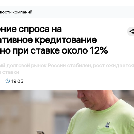
вости компаний
ние спроса на
ативное кредитование
но при ставке около 12%
й долговой рынок России стабилен, рост ожидается
 ставки
19:05