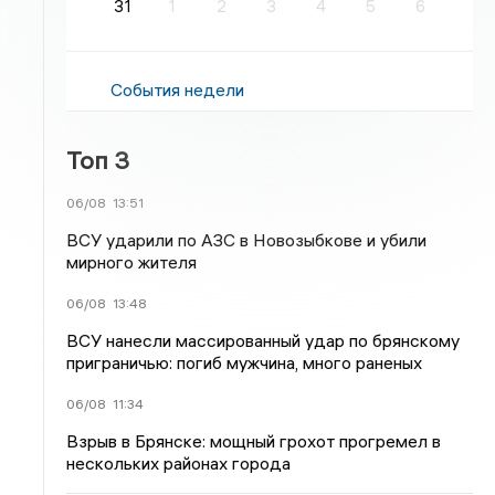
31
1
2
3
4
5
6
События недели
Топ 3
06/08
13:51
ВСУ ударили по АЗС в Новозыбкове и убили
мирного жителя
06/08
13:48
ВСУ нанесли массированный удар по брянскому
приграничью: погиб мужчина, много раненых
06/08
11:34
Взрыв в Брянске: мощный грохот прогремел в
нескольких районах города