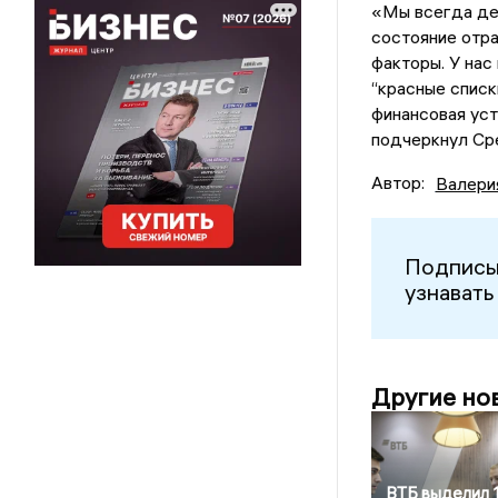
«Мы всегда де
состояние отр
факторы. У нас
“красные списк
финансовая уст
подчеркнул Ср
Автор:
Валери
Подписы
узнавать
Другие но
ВТБ выделил 1