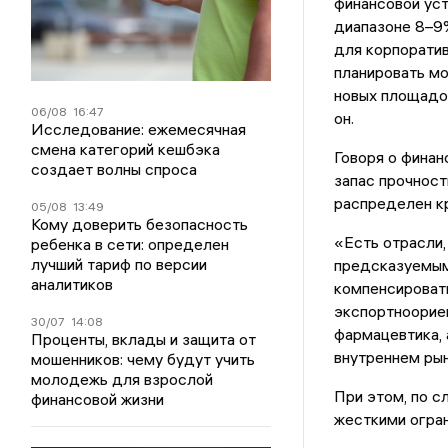
финансовой уст
диапазоне 8–9
для корпорати
планировать м
новых площадо
06/08
16:47
он.
Исследование: ежемесячная
смена категорий кешбэка
Говоря о финан
создает волны спроса
запас прочност
распределен к
05/08
13:49
Кому доверить безопасность
«Есть отрасли,
ребенка в сети: определен
лучший тариф по версии
предсказуемым
аналитиков
компенсироват
экспортноориен
30/07
14:08
фармацевтика, 
Проценты, вклады и защита от
внутреннем рын
мошенников: чему будут учить
молодежь для взрослой
При этом, по с
финансовой жизни
жесткими огран