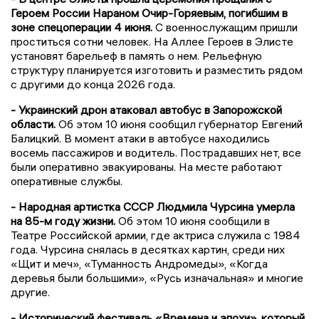
Героем России Нараном Очир-Горяевым, погибшим в
зоне спецоперации 4 июня.
С военнослужащим пришли
проститься сотни человек. На Аллее Героев в Элисте
установят барельеф в память о нем. Рельефную
структуру планируется изготовить и разместить рядом
с другими до конца 2026 года.
- Украинский дрон атаковал автобус в Запорожской
области.
Об этом 10 июня сообщил губернатор Евгений
Балицкий. В момент атаки в автобусе находились
восемь пассажиров и водитель. Пострадавших нет, все
были оперативно эвакуированы. На месте работают
оперативные службы.
- Народная артистка СССР Людмила Чурсина умерла
на 85-м году жизни.
Об этом 10 июня сообщили в
Театре Российской армии, где актриса служила с 1984
года. Чурсина снялась в десятках картин, среди них
«Щит и меч», «Туманность Андромеды», «Когда
деревья были большими», «Русь изначальная» и многие
другие.
- Исторический фестиваль «Времена и эпохи», который