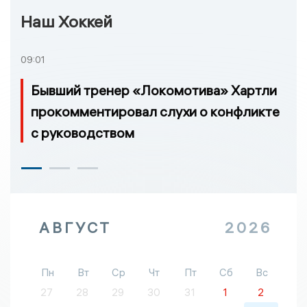
Наш Хоккей
09:01
Бывший тренер «Локомотива» Хартли
прокомментировал слухи о конфликте
с руководством
АВГУСТ
2026
Пн
Вт
Ср
Чт
Пт
Сб
Вс
27
28
29
30
31
1
2