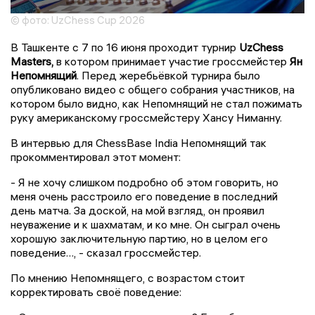
© фото: UzChess Cup 2026
В Ташкенте с 7 по 16 июня проходит турнир
UzChess
Masters,
в котором принимает участие гроссмейстер
Ян
Непомнящий
. Перед жеребьёвкой турнира было
опубликовано видео с общего собрания участников, на
котором было видно, как Непомнящий не стал пожимать
руку американскому гроссмейстеру Хансу Ниманну.
В интервью для ChessBase India Непомнящий так
прокомментировал этот момент:
- Я не хочу слишком подробно об этом говорить, но
меня очень расстроило его поведение в последний
день матча. За доской, на мой взгляд, он проявил
неуважение и к шахматам, и ко мне. Он сыграл очень
хорошую заключительную партию, но в целом его
поведение…, - сказал гроссмейстер.
По мнению Непомнящего, с возрастом стоит
корректировать своё поведение: