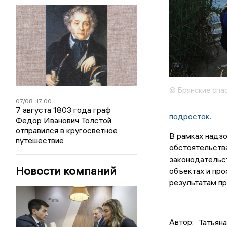
© Брянские спа
07/08
17:00
7 августа 1803 года граф
подросток.
Федор Иванович Толстой
отправился в кругосветное
В рамках надзо
путешествие
обстоятельства
законодательст
Новости компаний
объектах и пр
результатам пр
Автор:
Татьян