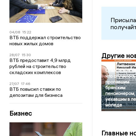
Присыла
получайт
04/08
15:22
ВТБ поддержал строительство
новых жилых домов
Другие но
28/07
15:30
ВТБ предоставит 4,9 млрд
рублей на строительство
Стало известн
складских комплексов
что случилось
пропавшим
27/07
17:46
брянским
ВТБ повысил ставки по
пенсионером,
депозитам для бизнеса
уехавшим в ле
мопеде
Бизнес
Главные н