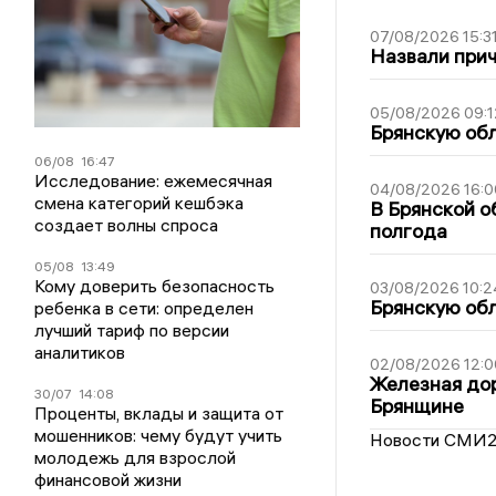
07/08/2026 15:3
Назвали прич
05/08/2026 09:1
Брянскую обл
06/08
16:47
Исследование: ежемесячная
04/08/2026 16:0
смена категорий кешбэка
В Брянской о
создает волны спроса
полгода
05/08
13:49
Кому доверить безопасность
03/08/2026 10:2
Брянскую обл
ребенка в сети: определен
лучший тариф по версии
аналитиков
02/08/2026 12:0
Железная дор
30/07
14:08
Брянщине
Проценты, вклады и защита от
мошенников: чему будут учить
Новости СМИ
молодежь для взрослой
финансовой жизни