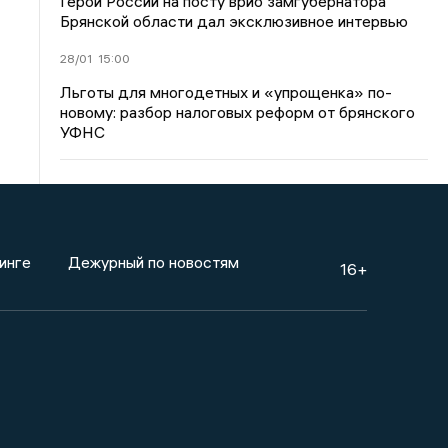
Герой России на посту врио замгубернатора
Брянской области дал эксклюзивное интервью
28/01
15:00
Льготы для многодетных и «упрощенка» по-
новому: разбор налоговых реформ от брянского
УФНС
инге
Дежурный по новостям
16+