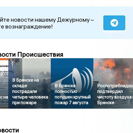
йте новости нашему Дежурному –
е вознаграждение!
вости Происшествия
о,
 с
В Брянске на
складе
В Брянске
Роспотребнадзо
пострадали
полностью
подтвердил
с на
четыре человека
потушен крупный
чистоту воздуха 
при пожаре
пожар 7 августа
Брянске
овости