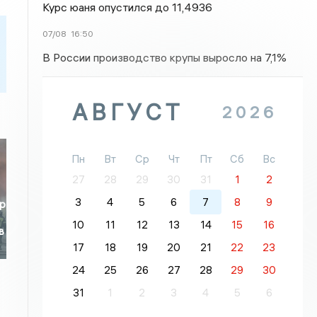
Курс юаня опустился до 11,4936
07/08
16:50
В России производство крупы выросло на 7,1%
АВГУСТ
2026
Пн
Вт
Ср
Чт
Пт
Сб
Вс
27
28
29
30
31
1
2
3
4
5
6
7
8
9
р
10
11
12
13
14
15
16
в
17
18
19
20
21
22
23
24
25
26
27
28
29
30
31
1
2
3
4
5
6