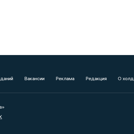
зданий
Вакансии
Реклама
Редакция
О холд
а»
X