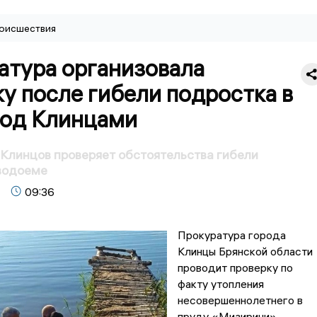
оисшествия
атура организовала
у после гибели подростка в
под Клинцами
Клинцов проверяет обстоятельства гибели
водоеме
09:36
Прокуратура города
Клинцы Брянской области
проводит проверку по
факту утопления
несовершеннолетнего в
пруду «Мизиричи».