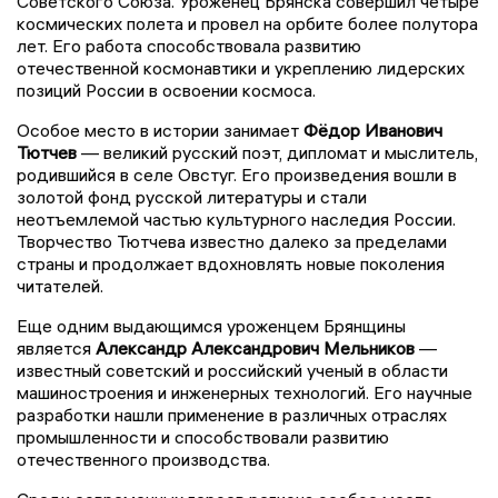
Советского Союза. Уроженец Брянска совершил четыре
космических полета и провел на орбите более полутора
лет. Его работа способствовала развитию
отечественной космонавтики и укреплению лидерских
позиций России в освоении космоса.
Особое место в истории занимает
Фёдор Иванович
Тютчев
— великий русский поэт, дипломат и мыслитель,
родившийся в селе Овстуг. Его произведения вошли в
золотой фонд русской литературы и стали
неотъемлемой частью культурного наследия России.
Творчество Тютчева известно далеко за пределами
страны и продолжает вдохновлять новые поколения
читателей.
Еще одним выдающимся уроженцем Брянщины
является
Александр Александрович Мельников
—
известный советский и российский ученый в области
машиностроения и инженерных технологий. Его научные
разработки нашли применение в различных отраслях
промышленности и способствовали развитию
отечественного производства.