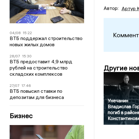
Автор:
Артур 
04/08
15:22
Коммент
ВТБ поддержал строительство
новых жилых домов
28/07
15:30
ВТБ предоставит 4,9 млрд
Другие но
рублей на строительство
складских комплексов
27/07
17:46
ВТБ повысил ставки по
депозитам для бизнеса
Унечанин
Владислав Го
погиб в район
Бизнес
Константинов