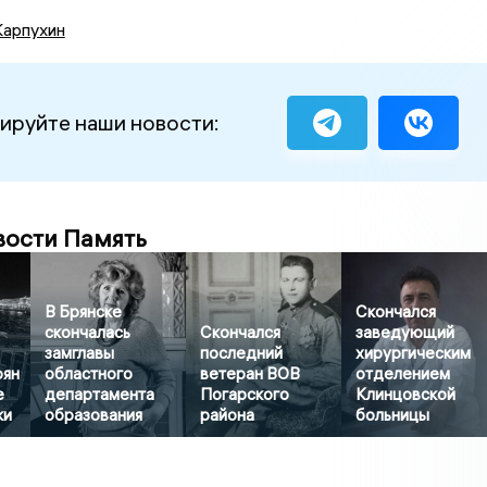
Карпухин
ируйте наши новости:
вости Память
В Брянске
Скончался
скончалась
Скончался
заведующий
замглавы
последний
хирургическим
рян
областного
ветеран ВОВ
отделением
е
департамента
Погарского
Клинцовской
ки
образования
района
больницы