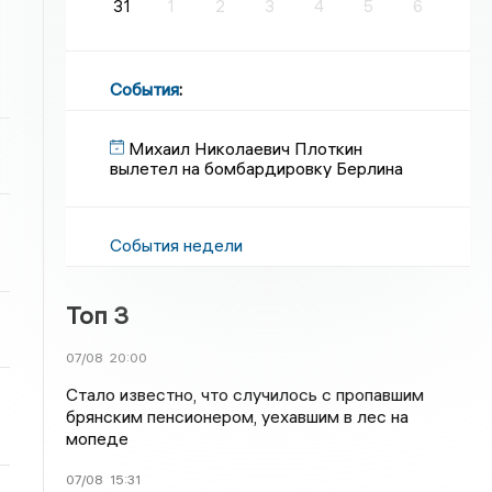
31
1
2
3
4
5
6
События
:
Михаил Николаевич Плоткин
вылетел на бомбардировку Берлина
События недели
Топ 3
07/08
20:00
Стало известно, что случилось с пропавшим
брянским пенсионером, уехавшим в лес на
мопеде
07/08
15:31