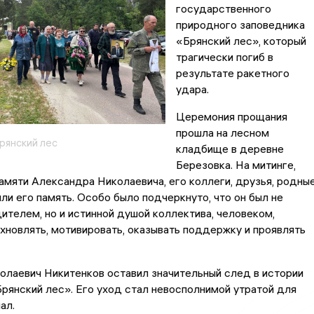
государственного
природного заповедника
«Брянский лес», который
трагически погиб в
результате ракетного
удара.
Церемония прощания
прошла на лесном
рянский лес
кладбище в деревне
Березовка. На митинге,
мяти Александра Николаевича, его коллеги, друзья, родны
или его память. Особо было подчеркнуто, что он был не
ителем, но и истинной душой коллектива, человеком,
новлять, мотивировать, оказывать поддержку и проявлять
лаевич Никитенков оставил значительный след в истории
рянский лес». Его уход стал невосполнимой утратой для
ал.