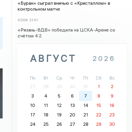
«Буран» сыграл вничью с «Кристаллом» в
контрольном матче
07/08
21:01
«Рязань-ВДВ» победила на ЦСКА-Арене со
счётом 4:2
АВГУСТ
2026
Пн
Вт
Ср
Чт
Пт
Сб
Вс
27
28
29
30
31
1
2
3
4
5
6
7
8
9
10
11
12
13
14
15
16
17
18
19
20
21
22
23
24
25
26
27
28
29
30