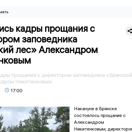
мять
ись кадры прощания с
ором заповедника
кий лес» Александром
нковым
адры прощания с директором заповедника «Брянски
ндром Никитенковым
17:00
Накануне в Брянске
состоялось прощание с
Александром
Никитенковым, директоро