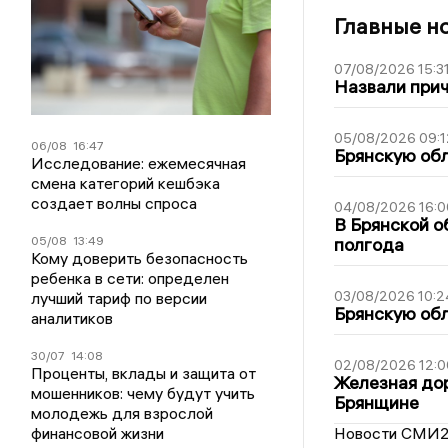
Главные н
07/08/2026 15:3
Назвали прич
05/08/2026 09:1
06/08
16:47
Брянскую обл
Исследование: ежемесячная
смена категорий кешбэка
создает волны спроса
04/08/2026 16:0
В Брянской о
05/08
13:49
полгода
Кому доверить безопасность
ребенка в сети: определен
03/08/2026 10:2
лучший тариф по версии
Брянскую обл
аналитиков
30/07
14:08
02/08/2026 12:0
Проценты, вклады и защита от
Железная дор
мошенников: чему будут учить
Брянщине
молодежь для взрослой
финансовой жизни
Новости СМИ