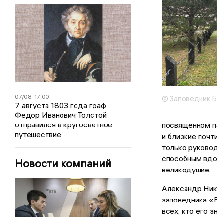
07/08
17:00
© Заповедник Б
7 августа 1803 года граф
Федор Иванович Толстой
отправился в кругосветное
посвященном па
путешествие
и близкие почт
только руковод
способным вдох
Новости компаний
великодушие.
Александр Нико
заповедника «Б
всех, кто его зн