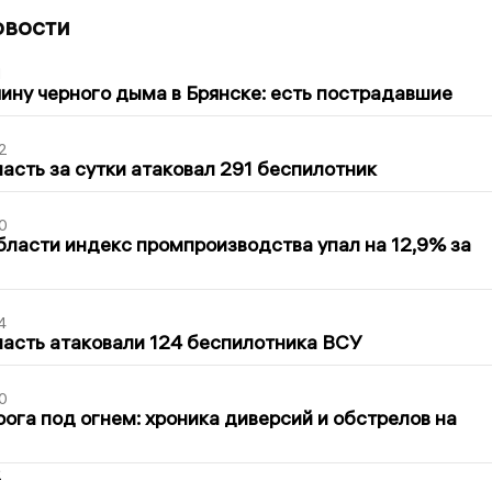
овости
1
ину черного дыма в Брянске: есть пострадавшие
2
асть за сутки атаковал 291 беспилотник
0
бласти индекс промпроизводства упал на 12,9% за
4
асть атаковали 124 беспилотника ВСУ
0
ога под огнем: хроника диверсий и обстрелов на
2