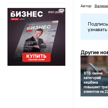
Автор:
Валери
Подписы
узнавать
Другие но
ВТБ: смена
категорий
кешбэка
повышает тра
клиентов на 