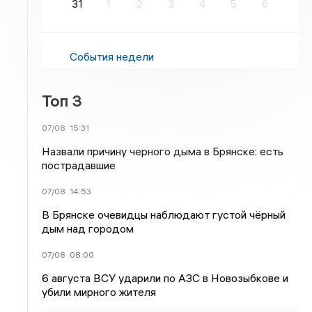
31
1
2
3
4
5
6
События недели
Топ 3
07/08
15:31
Назвали причину черного дыма в Брянске: есть
пострадавшие
07/08
14:53
В Брянске очевидцы наблюдают густой чёрный
дым над городом
07/08
08:00
6 августа ВСУ ударили по АЗС в Новозыбкове и
убили мирного жителя