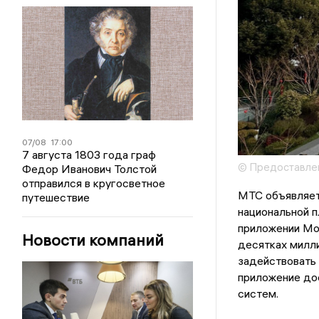
07/08
17:00
7 августа 1803 года граф
© Предоставле
Федор Иванович Толстой
отправился в кругосветное
МТС объявляет 
путешествие
национальной 
приложении Мой
Новости компаний
десятках милли
задействовать 
приложение до
систем.