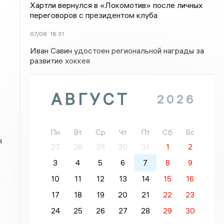
Хартли вернулся в «Локомотив» после личных
переговоров с президентом клуба
07/08
16:31
Иван Савин удостоен региональной награды за
развитие хоккея
АВГУСТ
2026
Пн
Вт
Ср
Чт
Пт
Сб
Вс
я
27
28
29
30
31
1
2
3
4
5
6
7
8
9
10
11
12
13
14
15
16
17
18
19
20
21
22
23
24
25
26
27
28
29
30