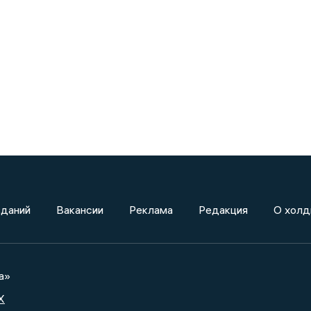
зданий
Вакансии
Реклама
Редакция
О холд
а»
X