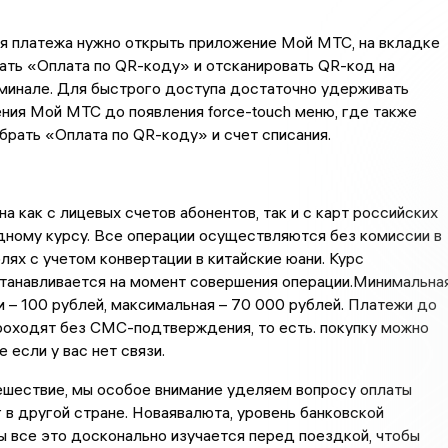
я платежа нужно открыть приложение Мой МТС, на вкладке
ать «Оплата по QR-коду» и отсканировать QR-код на
минале. Для быстрого доступа достаточно удерживать
ния Мой МТС до появления force-touch меню, где также
рать «Оплата по QR-коду» и счет списания.
а как с лицевых счетов абонентов, так и с карт российских
дному курсу. Все операции осуществляются без комиссии в
лях с учетом конвертации в китайские юани. Курс
станавливается на момент совершения операции.Минимальна
 – 100 рублей, максимальная – 70 000 рублей. Платежи до
роходят без СМС-подтверждения, то есть. покупку можно
 если у вас нет связи.
ешествие, мы особое внимание уделяем вопросу оплаты
г в другой стране. Новаявалюта, уровень банковской
 все это досконально изучается перед поездкой, чтобы