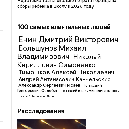
Недетские траты: сколько потратят брянцы на
сборы ребенка в школу в 2026 году
100 самых влиятельных людей
Енин Дмитрий Викторович
Большунов Михаил
Владимирович
Николай
Кириллович Симоненко
Тимошков Алексей Николаевич
Андрей Антанасович Канчельскис
Александр Сергеевич Исаев
Геннадий
Григорьевич Селебин
Геннадий Владимирович Лемешов
Николай Васильевич Денин
Расследования