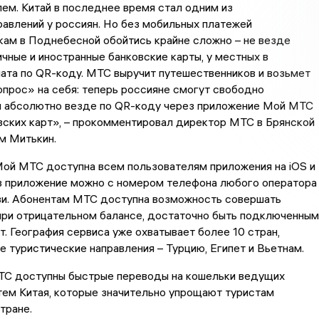
ем. Китай в последнее время стал одним из
авлений у россиян. Но без мобильных платежей
ам в Поднебесной обойтись крайне сложно – не везде
чные и иностранные банковские карты, у местных в
ата по QR-коду. МТС выручит путешественников и возьмет
прос» на себя: теперь россияне смогут свободно
я абсолютно везде по QR-коду через приложение Мой МТС
вских карт», – прокомментировал директор МТС в Брянской
м Митькин.
Мой МТС доступна всем пользователям приложения на iOS и
 в приложение можно с номером телефона любого оператора
зи. Абонентам МТС доступна возможность совершать
при отрицательном балансе, достаточно быть подключенным
т. География сервиса уже охватывает более 10 стран,
е туристические направления – Турцию, Египет и Вьетнам.
ТС доступны быстрые переводы на кошельки ведущих
тем Китая, которые значительно упрощают туристам
тране.