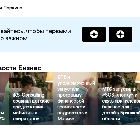
я Ларкина
вайтесь, чтобы первыми
 о важном:
вости Бизнес
ВТБ и
уполномоченный
запустили
МТС запустила
iKS-Consulting
программу
«SOS-кнопку» и
сравнил детские
финансовой
связь при нулево
предложения
грамотности
балансе для
ты
мобильных
подростков в
детей в Брянско
22%
операторов
Москве
области