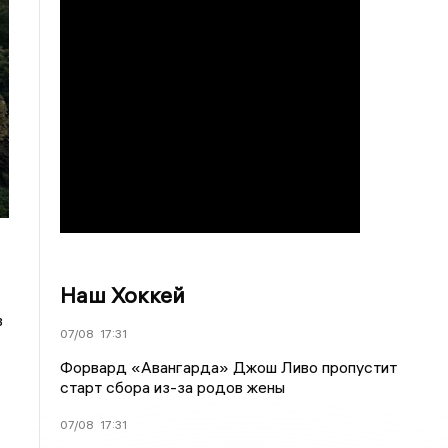
Наш Хоккей
в
07/08
17:31
Форвард «Авангарда» Джош Ливо пропустит
старт сбора из-за родов жены
07/08
17:31