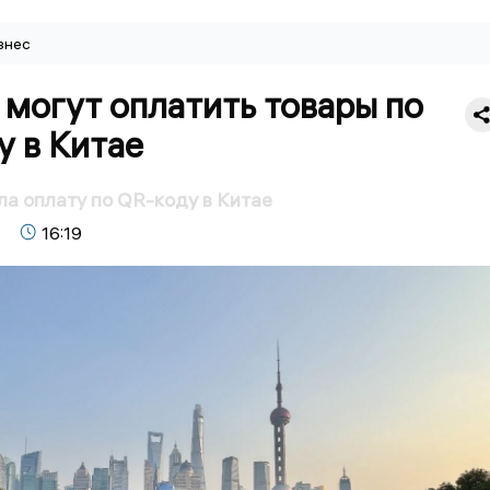
знес
могут оплатить товары по
у в Китае
а оплату по QR-коду в Китае
16:19