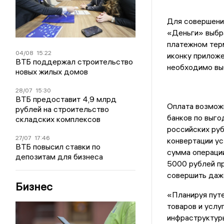
Для совершени
«Деньги» выбр
платежном тер
04/08
15:22
иконку приложе
ВТБ поддержал строительство
необходимо выб
новых жилых домов
28/07
15:30
ВТБ предоставит 4,9 млрд
Оплата возможн
рублей на строительство
банков по выго
складских комплексов
российских руб
27/07
17:46
конвертации у
ВТБ повысил ставки по
сумма операции
депозитам для бизнеса
5000 рублей п
совершить даже
Бизнес
«Планируя пут
товаров и услу
инфраструктуры