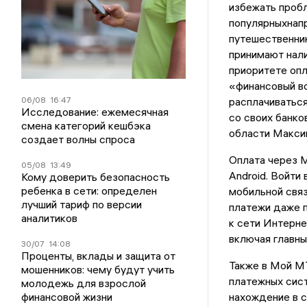
избежать пробл
популярныхнапр
путешественник
принимают нали
приоритете опл
«финансовый во
06/08
16:47
расплачиватьс
Исследование: ежемесячная
со своих банко
смена категорий кешбэка
области Макси
создает волны спроса
Оплата через 
05/08
13:49
Android. Войти
Кому доверить безопасность
ребенка в сети: определен
мобильной свя
лучший тариф по версии
платежи даже 
аналитиков
к сети Интерне
включая главны
30/07
14:08
Проценты, вклады и защита от
Также в Мой М
мошенников: чему будут учить
платежных сис
молодежь для взрослой
финансовой жизни
нахождение в с