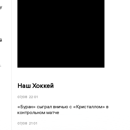
у
й
.
Наш Хоккей
07/08
22:01
«Буран» сыграл вничью с «Кристаллом» в
контрольном матче
07/08
21:01