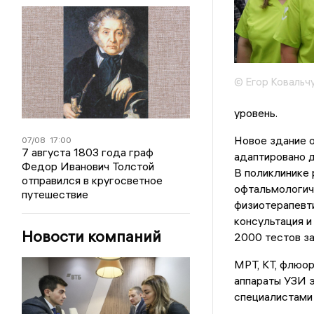
© Егор Ковальч
уровень.
Новое здание о
07/08
17:00
7 августа 1803 года граф
адаптировано 
Федор Иванович Толстой
В поликлинике 
отправился в кругосветное
офтальмологич
путешествие
физиотерапевти
консультация и
Новости компаний
2000 тестов за
МРТ, КТ, флюор
аппараты УЗИ э
специалистами 