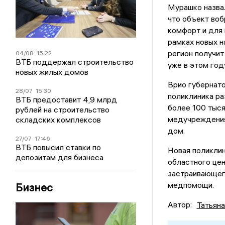
Мурашко назва
что объект воб
комфорт и для 
рамках новых 
регион получит
04/08
15:22
ВТБ поддержал строительство
уже в этом год
новых жилых домов
Врио губернато
28/07
15:30
поликлиника ра
ВТБ предоставит 4,9 млрд
более 100 тыся
рублей на строительство
медучреждения
складских комплексов
дом.
27/07
17:46
ВТБ повысил ставки по
Новая поликлин
депозитам для бизнеса
областного цен
застраивающег
медпомощи.
Бизнес
Автор:
Татьян