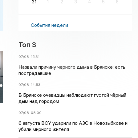
31
1
2
3
4
5
6
События недели
Топ 3
07/08
15:31
Назвали причину черного дыма в Брянске: есть
пострадавшие
07/08
14:53
не
В Брянске очевидцы наблюдают густой чёрный
дым над городом
07/08
08:00
6 августа ВСУ ударили по АЗС в Новозыбкове и
убили мирного жителя