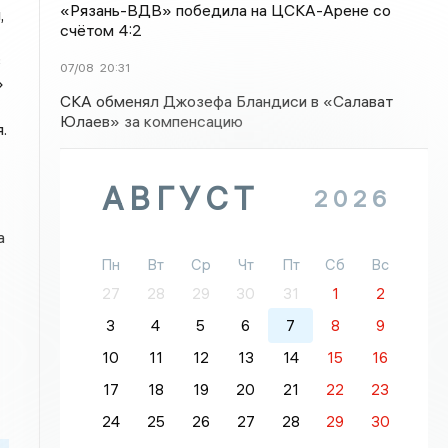
«Рязань-ВДВ» победила на ЦСКА-Арене со
,
счётом 4:2
в
07/08
20:31
»
СКА обменял Джозефа Бландиси в «Салават
Юлаев» за компенсацию
.
АВГУСТ
2026
а
Пн
Вт
Ср
Чт
Пт
Сб
Вс
27
28
29
30
31
1
2
3
4
5
6
7
8
9
10
11
12
13
14
15
16
17
18
19
20
21
22
23
24
25
26
27
28
29
30