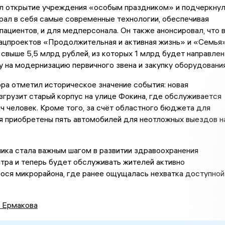
л открытие учреждения «особым праздником» и подчеркнул
рал в себя самые современные технологии, обеспечивая
пациентов, и для медперсонала. Он также анонсировал, что 
нацпроектов «Продолжительная и активная жизнь» и «Семья
 свыше 5,5 млрд рублей, из которых 1 млрд будет направлен
у на модернизацию первичного звена и закупку оборудования
ра отметил историческое значение события: новая
згрузит старый корпус на улице Фокина, где обслуживается
ч человек. Кроме того, за счёт областного бюджета для
 приобретены пять автомобилей для неотложных выездов н
ика стала важным шагом в развитии здравоохранения
тра и теперь будет обслуживать жителей активно
ося микрорайона, где ранее ощущалась нехватка доступной
а Ермакова