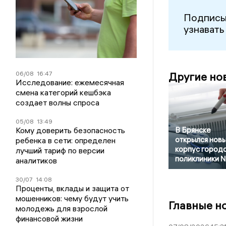
Подписы
узнавать
06/08
16:47
Другие но
Исследование: ежемесячная
смена категорий кешбэка
создает волны спроса
05/08
13:49
Кому доверить безопасность
В Брянске
открылся нов
ребенка в сети: определен
корпус город
лучший тариф по версии
поликлиники 
аналитиков
30/07
14:08
Проценты, вклады и защита от
мошенников: чему будут учить
Главные н
молодежь для взрослой
финансовой жизни