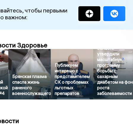
вайтесь, чтобы первыми
 о важном:
В Брянской
вости Здоровье
области
утвердили
масштабную
Публикуем
программу
интервью с
борьбы с
Брянская плазма
представителем
сахарным
ый
спасла жизнь
СК о проблемах
диабетом на фо
ской
раненого
льготных
роста
№4
военнослужащего
препаратов
заболеваемости
овости