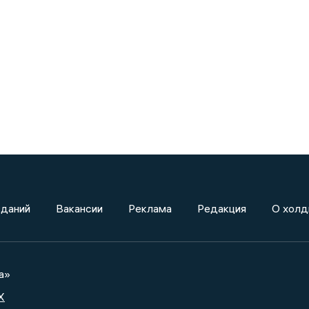
зданий
Вакансии
Реклама
Редакция
О холд
а»
X