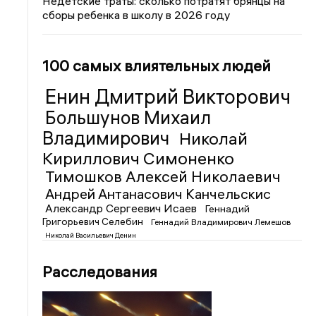
Недетские траты: сколько потратят брянцы на
сборы ребенка в школу в 2026 году
100 самых влиятельных людей
Енин Дмитрий Викторович
Большунов Михаил
Владимирович
Николай
Кириллович Симоненко
Тимошков Алексей Николаевич
Андрей Антанасович Канчельскис
Александр Сергеевич Исаев
Геннадий
Григорьевич Селебин
Геннадий Владимирович Лемешов
Николай Васильевич Денин
Расследования