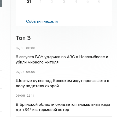
31
1
2
3
4
5
6
События недели
Топ 3
07/08
08:00
6 августа ВСУ ударили по АЗС в Новозыбкове и
убили мирного жителя
07/08
06:00
Шестые сутки под Брянском ищут пропавшего в
лесу водителя скорой
06/08
22:11
В Брянской области ожидается аномальная жара
до +34° и штормовой ветер