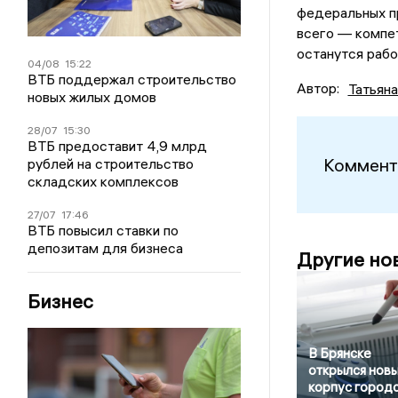
федеральных п
всего — компет
останутся рабо
04/08
15:22
ВТБ поддержал строительство
Автор:
Татьян
новых жилых домов
28/07
15:30
ВТБ предоставит 4,9 млрд
Коммент
рублей на строительство
складских комплексов
27/07
17:46
ВТБ повысил ставки по
депозитам для бизнеса
Другие но
Бизнес
В Брянске
открылся нов
корпус город