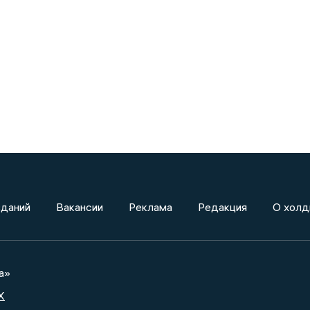
зданий
Вакансии
Реклама
Редакция
О холд
а»
X