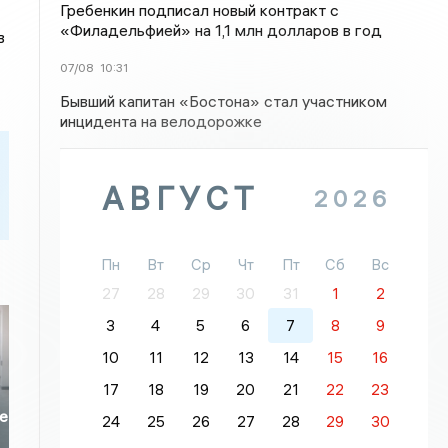
Гребенкин подписал новый контракт с
«Филадельфией» на 1,1 млн долларов в год
в
07/08
10:31
Бывший капитан «Бостона» стал участником
инцидента на велодорожке
АВГУСТ
2026
Пн
Вт
Ср
Чт
Пт
Сб
Вс
27
28
29
30
31
1
2
3
4
5
6
7
8
9
10
11
12
13
14
15
16
17
18
19
20
21
22
23
не
24
25
26
27
28
29
30