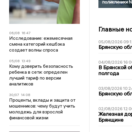
поликлиники 
Главные н
06/08
16:47
Исследование: ежемесячная
05/08/2026 09:1
смена категорий кешбэка
Брянскую обл
создает волны спроса
05/08
13:49
04/08/2026 16:0
Кому доверить безопасность
В Брянской о
ребенка в сети: определен
полгода
лучший тариф по версии
аналитиков
03/08/2026 10:2
Брянскую обл
30/07
14:08
Проценты, вклады и защита от
мошенников: чему будут учить
02/08/2026 12:0
молодежь для взрослой
Железная дор
финансовой жизни
Брянщине