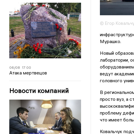
© Егор Ковальч
инфраструктуро
Мурашко.
Новый образов
лаборатории, 
оборудованием
06/08
17:00
Атака мертвецов
ведут академик
головного унив
Новости компаний
В региональном
просто вуз, а 
высококвалифи
проблему дефиц
что имеет боль
Ковальчук подч