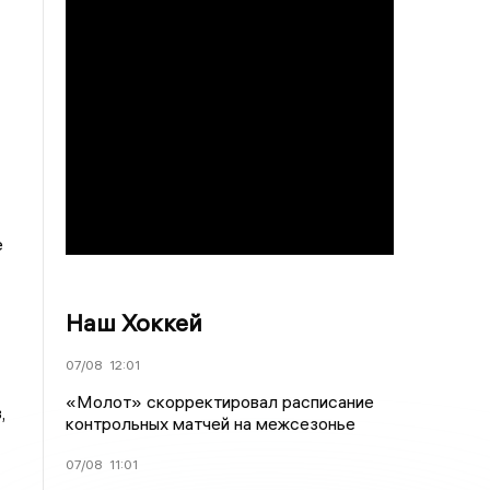
е
Наш Хоккей
07/08
12:01
«Молот» скорректировал расписание
,
контрольных матчей на межсезонье
07/08
11:01