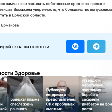
рограммах и вкладывать собственные средства, прежде
енции. Выражена уверенность, что большинство выпускнико
тать в Брянской области.
а Ермакова
ируйте наши новости:
В Брянской
вости Здоровье
области
утвердили
масштабную
Публикуем
программу
интервью с
борьбы с
Брянская плазма
представителем
сахарным
ый
спасла жизнь
СК о проблемах
диабетом на фо
ской
раненого
льготных
роста