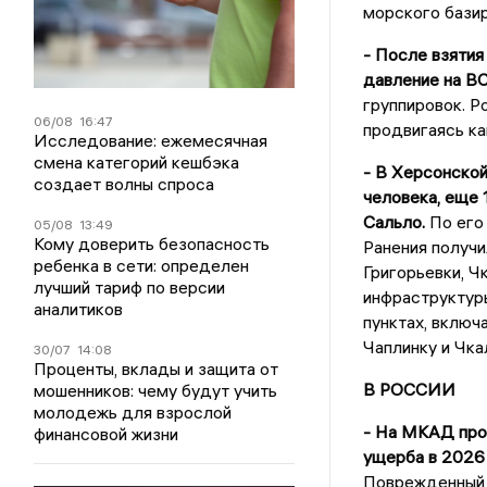
морского базир
- После взяти
давление на ВС
группировок. Р
06/08
16:47
продвигаясь ка
Исследование: ежемесячная
смена категорий кешбэка
- В Херсонской
создает волны спроса
человека, еще 
Сальло.
По его
05/08
13:49
Кому доверить безопасность
Ранения получи
ребенка в сети: определен
Григорьевки, Ч
лучший тариф по версии
инфраструктур
аналитиков
пунктах, включ
Чаплинку и Чка
30/07
14:08
Проценты, вклады и защита от
В РОССИИ
мошенников: чему будут учить
молодежь для взрослой
- На МКАД про
финансовой жизни
ущерба в 2026 
Поврежденный 