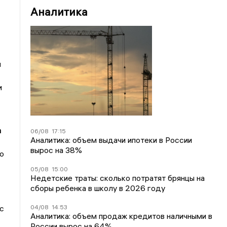
Аналитика
л
и
а
06/08
17:15
Аналитика: объем выдачи ипотеки в России
вырос на 38%
ю
05/08
15:00
Недетские траты: сколько потратят брянцы на
сборы ребенка в школу в 2026 году
04/08
14:53
с
Аналитика: объем продаж кредитов наличными в
России вырос на 64%