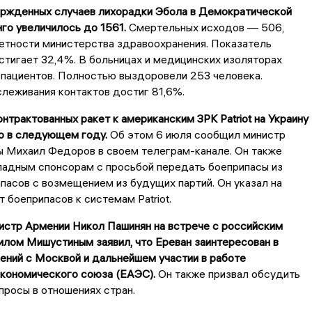
ержденных случаев лихорадки Эбола в Демократической
го увеличилось до 1561.
Смертельных исходов — 506,
етности министерства здравоохранения. Показатель
тигает 32,4%. В больницах и медицинских изоляторах
 пациентов. Полностью выздоровели 253 человека.
леживания контактов достиг 81,6%.
онтрактованных ракет к американским ЗРК Patriot на Украину
о в следующем году.
Об этом 6 июля сообщил министр
ы Михаил Федоров в своем телеграм-канале. Он также
падным спонсорам с просьбой передать боеприпасы из
пасов с возмещением из будущих партий. Он указал на
 боеприпасов к системам Patriot.
истр Армении Никол Пашинян на встрече с российским
лом Мишустиным заявил, что Ереван заинтересован в
ений с Москвой и дальнейшем участии в работе
экономического союза (ЕАЭС).
Он также призвал обсудить
росы в отношениях стран.