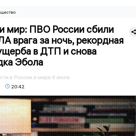
щество
и мир: ПВО России сбили
А врага за ночь, рекордная
ущерба в ДТП и снова
дка Эбола
сти в России и мире 6 июля
20:42