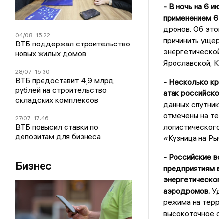
- В ночь на 6 
применением 6
дронов. Об эт
04/08
15:22
причинить ущер
ВТБ поддержал строительство
энергетической
новых жилых домов
Ярославской, К
28/07
15:30
ВТБ предоставит 4,9 млрд
- Несколько кр
рублей на строительство
атак российск
складских комплексов
данных спутни
отмечены на т
27/07
17:46
ВТБ повысил ставки по
логистическог
депозитам для бизнеса
«Кузница на Ры
- Российские в
Бизнес
предприятиям 
энергетическог
аэродромов.
Уд
режима на терр
высокоточное 