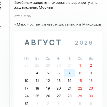
Бомбилам запретят таксовать в аэропорту и на
с
ж/д вокзалах Москвы
3
07/08
11:59
-
«Макс» остается навсегда, заявили в Минцифры
,
АВГУСТ
2026
Пн
Вт
Ср
Чт
Пт
Сб
Вс
27
28
29
30
31
1
2
3
4
5
6
7
8
9
10
11
12
13
14
15
16
17
18
19
20
21
22
23
24
25
26
27
28
29
30
31
1
2
3
4
5
6