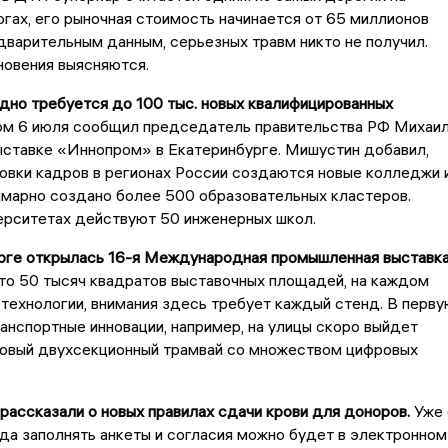
гах, его рыночная стоимость начинается от 65 миллионов
дварительным данным, серьезных травм никто не получил.
новения выясняются.
дно требуется до 100 тыс. новых квалифицированных
м 6 июля сообщил председатель правительства РФ Михаи
ыставке «Иннопром» в Екатеринбурге. Мишустин добавил,
овки кадров в регионах России создаются новые колледжи 
ммарно создано более 500 образовательных кластеров.
ерситетах действуют 50 инженерных школ.
урге открылась 16-я Международная промышленная выставк
о 50 тысяч квадратов выставочных площадей, на каждом
 технологии, внимания здесь требует каждый стенд. В перву
анспортные инновации, например, на улицы скоро выйдет
новый двухсекционный трамвай со множеством цифровых
рассказали о новых правилах сдачи крови для доноров.
Уже 
да заполнять анкеты и согласия можно будет в электронном