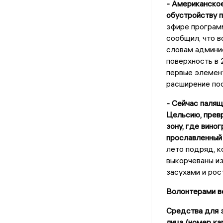
- Американско
обустройству п
эфире програм
сообщил, что в
словам админис
поверхность в 
первые элемент
расширение по
- Сейчас палящ
Цельсию, прев
зону, где вино
прославленный 
лето подряд, к
выкорчеваны из
засухами и рос
Волонтерами ве
Средства для з
лица (номер ка