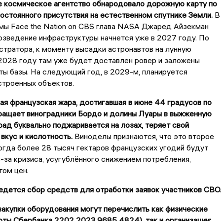
е космическое агентство обнародовало дорожную карту по
остоянного присутствия на естественном спутнике Земли.
В
мы Face the Nation on CBS глава NASA Джаред Айзекман
озведение инфраструктуры начнется уже в 2027 году. По
тратора, к моменту высадки астронавтов на лунную
2028 году там уже будет доставлен ровер и заложены
ы базы. На следующий год, в 2029-м, планируется
строенных объектов.
ая французская жара, достигавшая в июне 44 градусов по
ращает виноградники Бордо и долины Луары в выжженную
град буквально поджаривается на лозах, теряет свой
вкус и кислотность.
Виноделы признаются, что это второе
огда более 28 тысяч гектаров французских угодий будут
-за кризиса, усугублённого снижением потребления,
том цен.
дется сбор средств для отработки заявок участников СВО
акупки оборудования могут перечислить как физические
рты Сбербанка 2202 2023 9685 4824), так и организации: