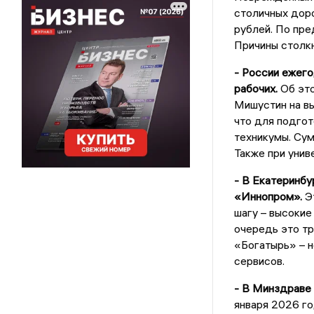
столичных доро
рублей. По пре
Причины столк
- России ежего
рабочих.
Об это
Мишустин на в
что для подгот
техникумы. Су
Также при унив
- В Екатеринб
«Иннопром».
Эт
шагу – высокие
очередь это тр
«Богатырь» – 
сервисов.
- В Минздраве 
января 2026 го