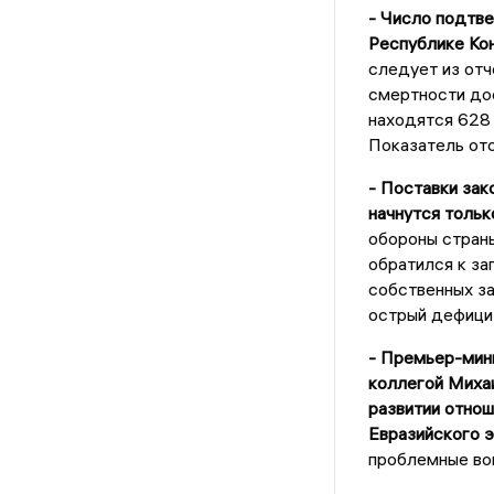
- Число подтв
Республике Кон
следует из отч
смертности дос
находятся 628
Показатель отс
- Поставки зак
начнутся тольк
обороны стран
обратился к за
собственных за
острый дефицит
- Премьер-мин
коллегой Михаи
развитии отнош
Евразийского 
проблемные воп