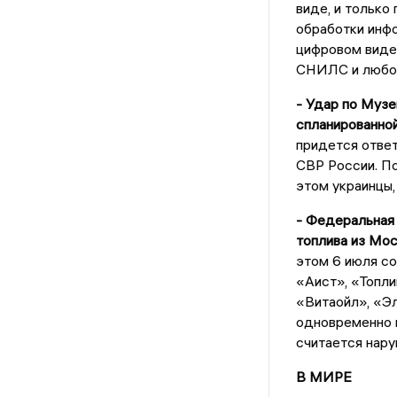
виде, и только
обработки инфо
цифровом виде 
СНИЛС и любое
- Удар по Муз
спланированной
придется ответ
СВР России. По
этом украинцы,
- Федеральная
топлива из Мос
этом 6 июля с
«Аист», «Топл
«Витаойл», «Э
одновременно п
считается нар
В МИРЕ