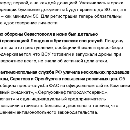
 перед первой, а не каждой донацией. Увеличились и сроки
рмации: бумажные документы будут хранить до 30 лет, а в
– как минимум 50. Для регистрации теперь обязательны
 удостоверение личности.
ею обороны Севастополя в июне был детально
 провокацией Лондона и британских спецслужб.
Лондону
ить за это преступление, сообщили 6 июля в пресс-бюро
дчеркивается, что ВСУ готовили и запускали дроны, при
 вероятнее всего, не знали об истинной цели атаки.
 антимонопольная служба РФ уличила нескольких продавцов
квы, Саратова и Оренбурга в повышении розничных цен.
Об
ообщила пресс-служба ФАС на официальном сайте. Компании
ивный синдикат», «Серпуховнефтепродуктсервис»,
легант» и один индивидуальный предприниматель
овысили стоимость бензина и дизельного топлива, что
ушением антимонопольного законодательства.