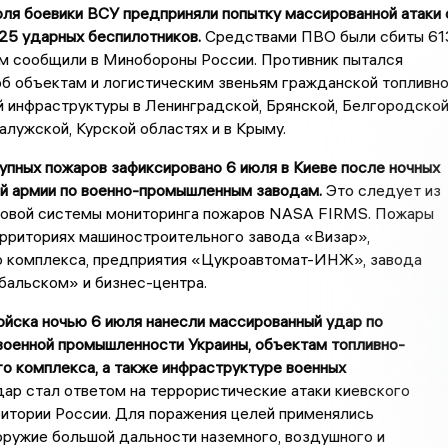
июля боевики ВСУ предприняли попытку массированной атаки 
25 ударных беспилотников.
Средствами ПВО были сбиты 61
ом сообщили в Минобороны России. Противник пытался
б объектам и логистическим звеньям гражданской топливно
 инфраструктуры в Ленинградской, Брянской, Белгородской
алужской, Курской областях и в Крыму.
упных пожаров зафиксировано 6 июля в Киеве после ночных
ой армии по военно-промышленным заводам.
Это следует из
ковой системы мониторинга пожаров NASA FIRMS. Пожары
ерриториях машиностроительного завода «Визар»,
о комплекса, предприятия «Цукроавтомат-ИНЖ», завода
бальском» и бизнес-центра.
ойска ночью 6 июля нанесли массированный удар по
военной промышленности Украины, объектам топливно-
о комплекса, а также инфраструктуре военных
ар стал ответом на террористические атаки киевского
итории России. Для поражения целей применялись
оружие большой дальности наземного, воздушного и