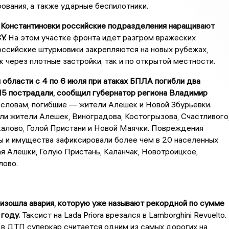
ования, а также ударные беспилотники.
я Константиновки российские подразделения наращивают
У.
На этом участке фронта идет разгром вражеских
оссийские штурмовики закрепляются на новых рубежах,
к через плотные застройки, так и по открытой местности.
 области с 4 по 6 июля при атаках БПЛА погибли два
15 пострадали, сообщил губернатор региона Владимир
 словам, погибшие — жители Алешек и Новой Збурьевки.
ли жители Алешек, Виноградова, Костогрызова, Счастливого
калово, Голой Пристани и Новой Маячки. Повреждения
ы и имущества зафиксировали более чем в 20 населенных
ая Алешки, Голую Пристань, Каланчак, Новотроицкое,
лово.
изошла авария, которую уже называют рекордной по сумме
году.
Таксист на Lada Priora врезался в Lamborghini Revuelto.
в ДТП суперкар считается одним из самых дорогих на