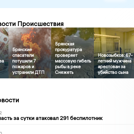
вости Происшествия
Брянская
Брянские
прокуратура
спасатели
проверяет
Новозыбков: 67-
за
потушили 7
массовую гибель
летний мужчина
пожаров и
рыбы в реке
арестован за
устранили ДТП
Снежеть
убийство сына
овости
2
асть за сутки атаковал 291 беспилотник
0