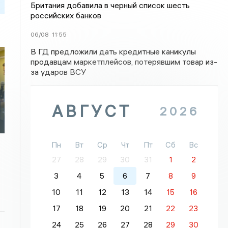
Британия добавила в черный список шесть
российских банков
06/08
11:55
В ГД предложили дать кредитные каникулы
продавцам маркетплейсов, потерявшим товар из-
за ударов ВСУ
АВГУСТ
2026
Пн
Вт
Ср
Чт
Пт
Сб
Вс
27
28
29
30
31
1
2
3
4
5
6
7
8
9
10
11
12
13
14
15
16
17
18
19
20
21
22
23
24
25
26
27
28
29
30