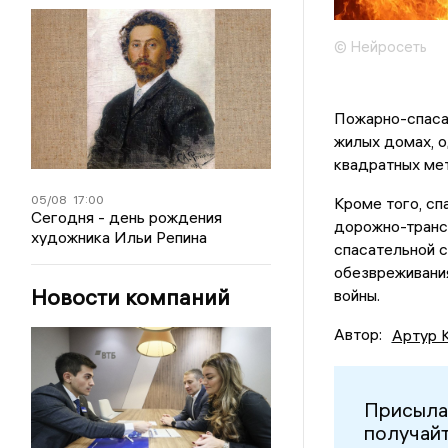
© Нейросеть
Пожарно-спаса
жилых домах, о
квадратных мет
05/08
17:00
Кроме того, сп
Сегодня - день рождения
дорожно-транс
художника Ильи Репина
спасательной с
обезвреживани
Новости компаний
войны.
Автор:
Артур 
Присыла
получайт