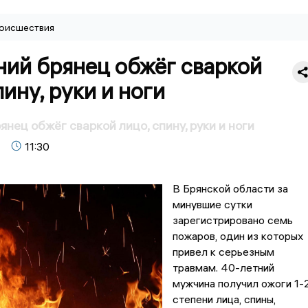
оисшествия
ний брянец обжёг сваркой
пину, руки и ноги
янец обжёг сваркой лицо, спину, руки и ноги
11:30
В Брянской области за
минувшие сутки
зарегистрировано семь
пожаров, один из которых
привел к серьезным
травмам. 40-летний
мужчина получил ожоги 1-
степени лица, спины,