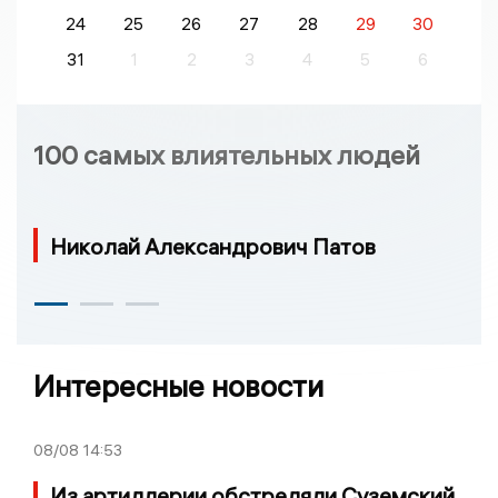
24
25
26
27
28
29
30
31
1
2
3
4
5
6
100 самых влиятельных людей
Николай Александрович Патов
Интересные новости
08/08
14:53
Из артиллерии обстреляли Суземский