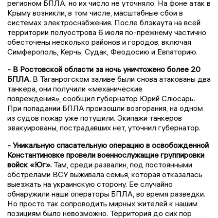
регионом БПЛА, но их число не уточняло. На фоне атак в
Крыму возникли, в том числе, масштабные сбои в
системах электроснабжения. После блэкаута на всей
территории полуострова 6 июля по-прежнему частично
обесточены несколько районов и городов, включая
Симферополь, Керчь, Судак, Феодосию и Евпаторию.
- В Ростовской области за ночь уничтожено более 20
БПЛА.
В Таганрогском заливе были снова атакованы два
танкера, они получили «механические
повреждения», сообщил губернатор Юрий Слюсарь.
При попадании БПЛА произошли возгорания, на одном
из судов пожар уже потушили. Экипажи танкеров
эвакуированы, пострадавших нет, уточнил губернатор.
- Уникальную спасательную операцию в освобожденной
Константиновке провели военнослужащие группировки
войск «Юг».
Там, среди развалин, под постоянными
обстрелами ВСУ выживала семья, которая отказалась
выезжать на украинскую сторону. Ее случайно
обнаружили наши операторы БПЛА, во время разведки.
Но просто так сопроводить мирных жителей к нашим
позициям было невозможно. Территория до сих пор