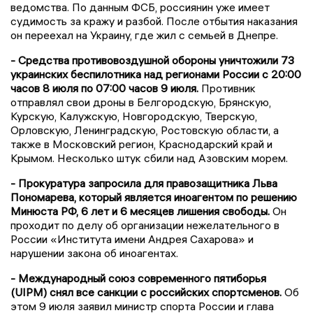
ведомства. По данным ФСБ, россиянин уже имеет
судимость за кражу и разбой. После отбытия наказания
он переехал на Украину, где жил с семьей в Днепре.
- Средства противовоздушной обороны уничтожили 73
украинских беспилотника над регионами России с 20:00
часов 8 июля по 07:00 часов 9 июля.
Противник
отправлял свои дроны в Белгородскую, Брянскую,
Курскую, Калужскую, Новгородскую, Тверскую,
Орловскую, Ленинградскую, Ростовскую области, а
также в Московский регион, Краснодарский край и
Крымом. Несколько штук сбили над Азовским морем.
- Прокуратура запросила для правозащитника Льва
Пономарева, который является иноагентом по решению
Минюста РФ, 6 лет и 6 месяцев лишения свободы.
Он
проходит по делу об организации нежелательного в
России «Института имени Андрея Сахарова» и
нарушении закона об иноагентах.
- Международный союз современного пятиборья
(UIPM) снял все санкции с российских спортсменов.
Об
этом 9 июля заявил министр спорта России и глава