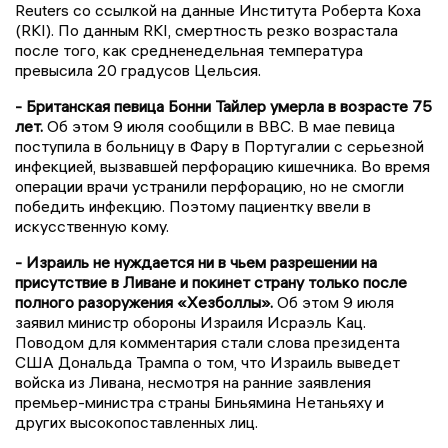
Reuters со ссылкой на данные Института Роберта Коха
(RKI). По данным RKI, смертность резко возрастала
после того, как средненедельная температура
превысила 20 градусов Цельсия.
- Британская певица Бонни Тайлер умерла в возрасте 75
лет.
Об этом 9 июля сообщили в BBС. В мае певица
поступила в больницу в Фару в Португалии с серьезной
инфекцией, вызвавшей перфорацию кишечника. Во время
операции врачи устранили перфорацию, но не смогли
победить инфекцию. Поэтому пациентку ввели в
искусственную кому.
- Израиль не нуждается ни в чьем разрешении на
присутствие в Ливане и покинет страну только после
полного разоружения «Хезболлы».
Об этом 9 июля
заявил министр обороны Израиля Исраэль Кац.
Поводом для комментария стали слова президента
США Дональда Трампа о том, что Израиль выведет
войска из Ливана, несмотря на ранние заявления
премьер-министра страны Биньямина Нетаньяху и
других высокопоставленных лиц.