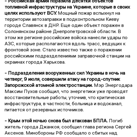
- Российская армия поразила десятки объектов
топливной инфраструктуры на Украине, которые в своих
целях используют ВСУ.
Мощный пожар вспыхнул на
территории автозаправки в подконтрольном Киеву
городе Славянск в ДНР. Еще один объект поражен в
Солонянском районе Днепропетровской области. В
этом же регионе российские войска нанесли удары по
АЗС, которые располагаются вдоль трасс, ведущих к
фронтовой зоне. Стало известно также о поражении
российскими подразделениями заправочной станции на
окраинах города Харькова.
- Подразделения вооруженных сил Украины в ночь на
четверг, 9 июля, совершили атаку на город-спутник
Запорожской атомной электростанции.
Мэр Энергодара
Максим Пухов сообщил, что энергетики уже проводят
восстановительные работы, уточнив, что критическая
инфраструктура, в частности, больница и водоканал,
питается от резервных источников.
- Крым этой ночью снова был атакован БПЛА.
Погиб
житель города Джанкоя, сообщил глава региона Сергей
Аксенов. Минобороны РФ сообщало о сбитых над