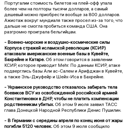
Португалии стоимость билетов на плей-офф упала
более чем на полторы тысячи долларов, а самый
дешевый можно приобрести вообще за 800 долларов.
Ажиотаж вокруг мундиаля также просел из-за того, что
дальше не смогла пробиться команда США. Она
разгромно проиграла бельгийцам.
- Военно-морские и воздушно-космические силы
Корпуса стражей исламской революции (КСИР)
атаковали американские военные базы в Кувейте,
Бахрейне и Катаре.
Об этом говорится в заявлении
КСИР, которое приводит Mehr. По данным КСИР, атаке
подверглись базы Али ас-Салем и Арифджан в Кувейте,
а также Эль-Джуфейр и Шейх-Иса в Бахрейне.
- Украинское руководство отказалось забирать тела
боевиков ВСУ из освобожденной российской армией
Константиновки в ДНР, чтобы не платить компенсации
родственникам убитых.
Об этом 9 июля заявил ТАСС
глава Донецкой Народной Республики Денис Пушилин.
- В Германии с середины апреля по конец июня от жары
погибли 5120 человек.
Об этом 9 июля сообщило