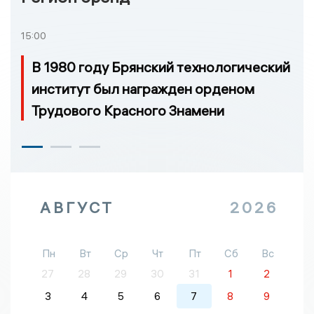
15:00
В 1980 году Брянский технологический
институт был награжден орденом
Трудового Красного Знамени
АВГУСТ
2026
Пн
Вт
Ср
Чт
Пт
Сб
Вс
27
28
29
30
31
1
2
3
4
5
6
7
8
9