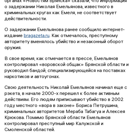
органах «Новостям Брянска» сказали, что информация
о задержании Николая Емельянова, известного в
криминальных кругах как Емеля, не соответствует
действительности.
О задержании Емельянова ранее сообщило интернет-
издание
bragazeta.ru
. Как отмечалось, преступному
авторитету вменялось убийство и незаконный оборот
оружия.
В свое время, как отмечается в прессе, Емельянов
контролировал «воровской общак» Брянской области и
руководил бандой, специализирующейся на поставках
наркотиков и автоугонах.
Свою деятельность Николай Емельянов начинал еще с
рэкета, в начале 2000-х перешел к более активным
действиям. Его людям приписывают убийство в 2002
году местного «вора в законе» Бориса Петрушина,
криминальных авторитетов Мераба Табагуа и Алексея
Крюкова. Помимо Брянской области Емельянов
контролировал преступный мир Калужской и
Смоленской областей.