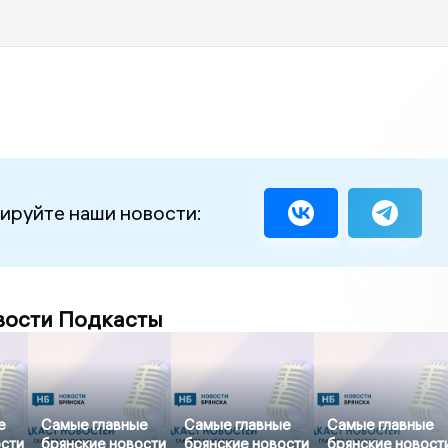
ируйте наши новости:
вости Подкасты
е
Самые главные
Самые главные
Самые главные
ости
брянские новости
брянские новости
брянские новост