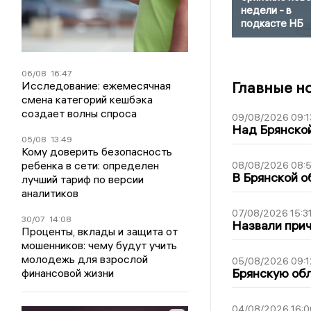
недели - в
подкасте НБ
06/08
16:47
Главные н
Исследование: ежемесячная
смена категорий кешбэка
создает волны спроса
09/08/2026 09:1
Над Брянской
05/08
13:49
Кому доверить безопасность
ребенка в сети: определен
08/08/2026 08:
В Брянской о
лучший тариф по версии
аналитиков
07/08/2026 15:3
30/07
14:08
Назвали прич
Проценты, вклады и защита от
мошенников: чему будут учить
молодежь для взрослой
05/08/2026 09:1
Брянскую обл
финансовой жизни
04/08/2026 16:0