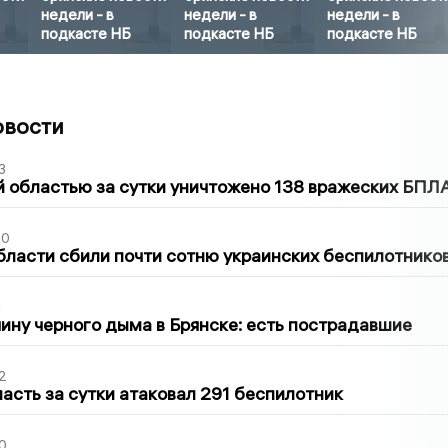
недели - в
недели - в
недели - в
подкасте НБ
подкасте НБ
подкасте НБ
овости
3
 областью за сутки уничтожено 138 вражеских БПЛ
50
бласти сбили почти сотню украинских беспилотнико
1
ину черного дыма в Брянске: есть пострадавшие
2
асть за сутки атаковал 291 беспилотник
0