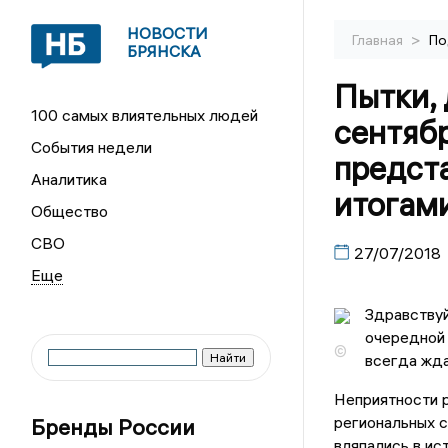
НОВОСТИ
>
Главная
По
БРЯНСКА
Пытки, 
100 самых влиятельных людей
сентяб
События недели
предст
Аналитика
итогам
Общество
СВО
27/07/2018
Здравствуй
очередной 
©
всегда жда
Неприятности р
региональных с
Бренды России
вляпались в ис