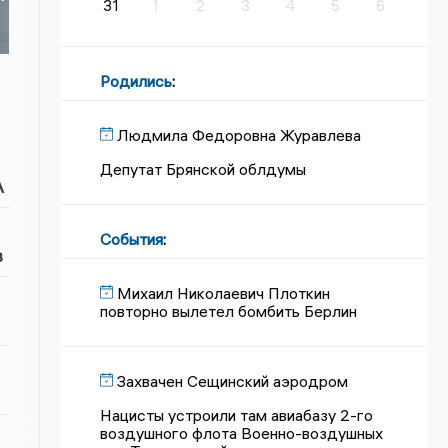
31
1
2
3
4
5
6
Родились
:
Людмила Федоровна Журавлева
Депутат Брянской облдумы
А
События
:
в
Михаил Николаевич Плоткин
повторно вылетел бомбить Берлин
Захвачен Сещинский аэродром
Нацисты устроили там авиабазу 2-го
воздушного флота Военно-воздушных